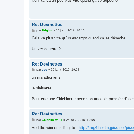
Non, ça va un peu plus vite quand ça se dépêche.
s
a
g
e
Re: Devinettes
M
par
Brigitte
»
26 janv. 2016, 19:16
e
s
Cela va plus vite qu'un escargot quand ça se dépêche...
s
a
g
Un ver de terre ?
e
Re: Devinettes
M
par
ege
»
26 janv. 2016, 19:38
e
s
un marathonien?
s
a
g
je plaisante!
e
Peut être une Chichinette avec son arrosoir, pressée d'aller
Re: Devinettes
M
par
Chichinette 11
»
26 janv. 2016, 19:55
e
s
And the winner is Brigitte !
http://img4.hostingpics.net/pics
s
a