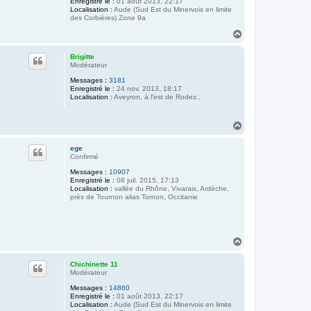
Enregistré le :
01 août 2013, 22:17
Localisation :
Aude (Sud Est du Minervois en limite
des Corbières) Zone 9a
H
a
u
Brigitte
t
Modérateur
Messages :
3181
Enregistré le :
24 nov. 2013, 18:17
Localisation :
Aveyron, à l'est de Rodez..
H
a
u
ege
t
Confirmé
Messages :
10907
Enregistré le :
08 juil. 2015, 17:13
Localisation :
vallée du Rhône, Vivarais, Ardèche,
près de Tournon alias Tornon, Occitanie
H
a
u
Chichinette 11
t
Modérateur
Messages :
14860
Enregistré le :
01 août 2013, 22:17
Localisation :
Aude (Sud Est du Minervois en limite