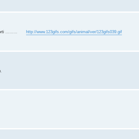
 est sorti ………
http://www.123gifs.com/gifs/animal/ver/123gifs039.gif
u.