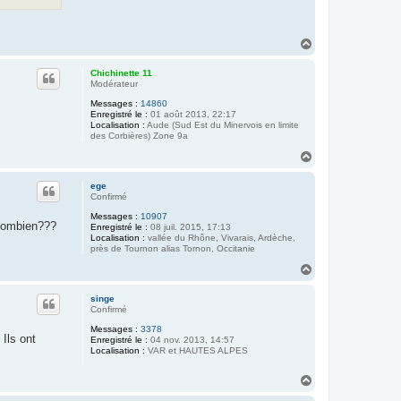
H
a
u
Chichinette 11
t
Modérateur
Messages :
14860
Enregistré le :
01 août 2013, 22:17
Localisation :
Aude (Sud Est du Minervois en limite
des Corbières) Zone 9a
H
a
u
ege
t
Confirmé
Messages :
10907
t combien???
Enregistré le :
08 juil. 2015, 17:13
Localisation :
vallée du Rhône, Vivarais, Ardèche,
près de Tournon alias Tornon, Occitanie
H
a
u
singe
t
Confirmé
Messages :
3378
 Ils ont
Enregistré le :
04 nov. 2013, 14:57
Localisation :
VAR et HAUTES ALPES
H
a