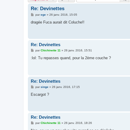
Re: Devinettes
M
par
ege
»
26 janv. 2016, 15:05
e
s
dragée Fuca aurait dit Coluche!!
s
a
g
e
Re: Devinettes
M
par
Chichinette 11
»
26 janv. 2016, 15:51
e
s
:lol: Tu repasses quand, pour la 2ème couche ?
s
a
g
e
Re: Devinettes
M
par
singe
»
26 janv. 2016, 17:15
e
s
Escargot ?
s
a
g
e
Re: Devinettes
M
par
Chichinette 11
»
26 janv. 2016, 18:26
e
s