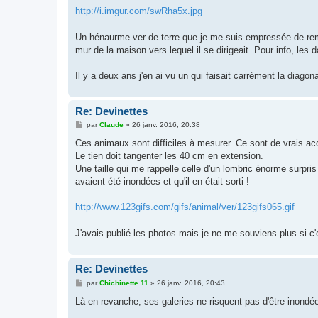
g
http://i.imgur.com/swRha5x.jpg
e
Un hénaurme ver de terre que je me suis empressée de remett
mur de la maison vers lequel il se dirigeait. Pour info, les 
Il y a deux ans j'en ai vu un qui faisait carrément la diagon
Re: Devinettes
M
par
Claude
»
26 janv. 2016, 20:38
e
s
Ces animaux sont difficiles à mesurer. Ce sont de vrais a
s
Le tien doit tangenter les 40 cm en extension.
a
g
Une taille qui me rappelle celle d'un lombric énorme surpris
e
avaient été inondées et qu'il en était sorti !
http://www.123gifs.com/gifs/animal/ver/123gifs065.gif
J'avais publié les photos mais je ne me souviens plus si c'e
Re: Devinettes
M
par
Chichinette 11
»
26 janv. 2016, 20:43
e
s
Là en revanche, ses galeries ne risquent pas d'être inondées,
s
a