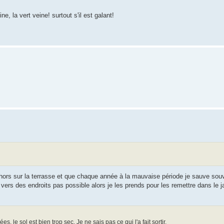
e, la vert veine! surtout s'il est galant!
 dehors sur la terrasse et que chaque année à la mauvaise période je sauve sou
 vers des endroits pas possible alors je les prends pour les remettre dans le ja
, le sol est bien trop sec. Je ne sais pas ce qui l'a fait sortir.