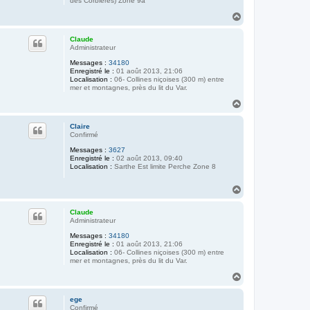
des Corbières) Zone 9a
H
a
u
Claude
t
Administrateur
Messages :
34180
Enregistré le :
01 août 2013, 21:06
Localisation :
06- Collines niçoises (300 m) entre
mer et montagnes, près du lit du Var.
H
a
u
Claire
t
Confirmé
Messages :
3627
Enregistré le :
02 août 2013, 09:40
Localisation :
Sarthe Est limite Perche Zone 8
H
a
u
Claude
t
Administrateur
Messages :
34180
Enregistré le :
01 août 2013, 21:06
Localisation :
06- Collines niçoises (300 m) entre
mer et montagnes, près du lit du Var.
H
a
u
ege
t
Confirmé