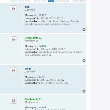
ege
Confirmé
Messages :
10907
Enregistré le :
08 juil. 2015, 17:13
Localisation :
vallée du Rhône, Vivarais, Ardèche,
près de Tournon alias Tornon, Occitanie
H
a
u
Chichinette 11
t
Modérateur
Messages :
14860
Enregistré le :
01 août 2013, 22:17
Localisation :
Aude (Sud Est du Minervois en limite
des Corbières) Zone 9a
H
a
u
singe
t
Confirmé
Messages :
3378
Enregistré le :
04 nov. 2013, 14:57
Localisation :
VAR et HAUTES ALPES
H
a
u
Chichinette 11
t
Modérateur
Messages :
14860