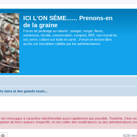
ICI L'ON SÈME...... Prenons-en
de la graine
Forum de jardinage au naturel : potager, verger, fleurs,
semences, récolte, conservation, compost, BRF, non-travail du
sol, serre, culture sur butte et carré…Forum en lecture libre,
accès sur inscription validée par les administrateurs.
ts riens et des grands touts...
s les messages à caractère répréhensible aussi rapidement que possible. Toutefois, il leur 
opinion de leurs auteurs respectifs, et non celles des modérateurs ou des administrateurs 
echercher
Recherche avancée
6230 me