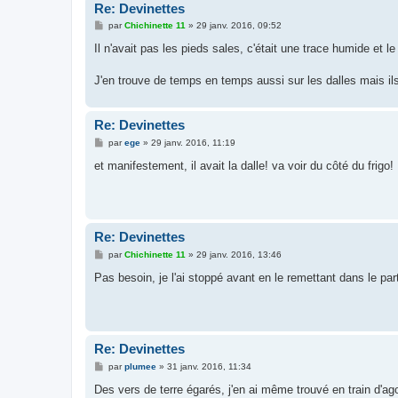
Re: Devinettes
M
par
Chichinette 11
»
29 janv. 2016, 09:52
e
s
Il n'avait pas les pieds sales, c'était une trace humide et 
s
a
g
J'en trouve de temps en temps aussi sur les dalles mais ils 
e
Re: Devinettes
M
par
ege
»
29 janv. 2016, 11:19
e
s
et manifestement, il avait la dalle! va voir du côté du frigo!
s
a
g
e
Re: Devinettes
M
par
Chichinette 11
»
29 janv. 2016, 13:46
e
s
Pas besoin, je l'ai stoppé avant en le remettant dans le par
s
a
g
e
Re: Devinettes
M
par
plumee
»
31 janv. 2016, 11:34
e
s
Des vers de terre égarés, j'en ai même trouvé en train d'ag
s