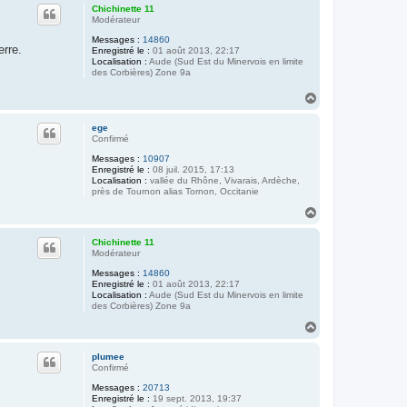
u
Chichinette 11
t
Modérateur
Messages :
14860
erre.
Enregistré le :
01 août 2013, 22:17
Localisation :
Aude (Sud Est du Minervois en limite
des Corbières) Zone 9a
H
a
u
ege
t
Confirmé
Messages :
10907
Enregistré le :
08 juil. 2015, 17:13
Localisation :
vallée du Rhône, Vivarais, Ardèche,
près de Tournon alias Tornon, Occitanie
H
a
u
Chichinette 11
t
Modérateur
Messages :
14860
Enregistré le :
01 août 2013, 22:17
Localisation :
Aude (Sud Est du Minervois en limite
des Corbières) Zone 9a
H
a
u
plumee
t
Confirmé
Messages :
20713
Enregistré le :
19 sept. 2013, 19:37