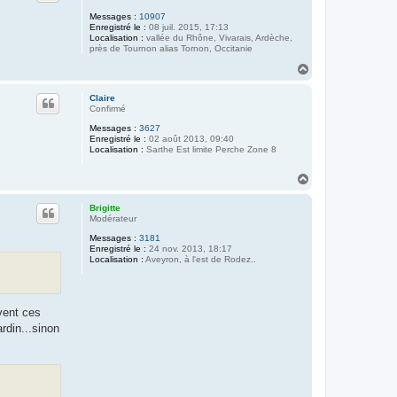
Messages :
10907
Enregistré le :
08 juil. 2015, 17:13
Localisation :
vallée du Rhône, Vivarais, Ardèche,
près de Tournon alias Tornon, Occitanie
H
a
u
Claire
t
Confirmé
Messages :
3627
Enregistré le :
02 août 2013, 09:40
Localisation :
Sarthe Est limite Perche Zone 8
H
a
u
Brigitte
t
Modérateur
Messages :
3181
Enregistré le :
24 nov. 2013, 18:17
Localisation :
Aveyron, à l'est de Rodez..
vent ces
rdin...sinon