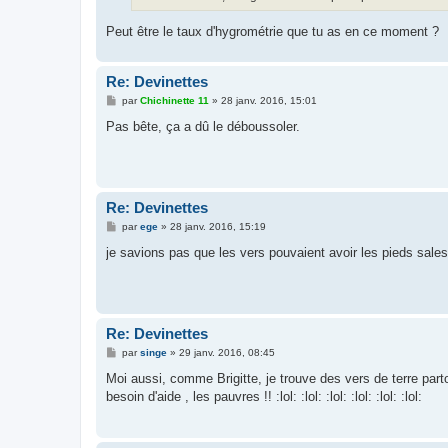
Peut être le taux d'hygrométrie que tu as en ce moment ?
Re: Devinettes
M
par
Chichinette 11
»
28 janv. 2016, 15:01
e
s
Pas bête, ça a dû le déboussoler.
s
a
g
e
Re: Devinettes
M
par
ege
»
28 janv. 2016, 15:19
e
s
je savions pas que les vers pouvaient avoir les pieds sales 
s
a
g
e
Re: Devinettes
M
par
singe
»
29 janv. 2016, 08:45
e
s
Moi aussi, comme Brigitte, je trouve des vers de terre partou
s
besoin d'aide , les pauvres !! :lol: :lol: :lol: :lol: :lol: :lol:
a
g
e