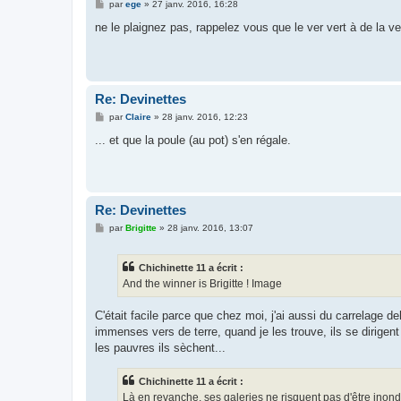
M
par
ege
»
27 janv. 2016, 16:28
e
s
ne le plaignez pas, rappelez vous que le ver vert à de la vein
s
a
g
e
Re: Devinettes
M
par
Claire
»
28 janv. 2016, 12:23
e
s
... et que la poule (au pot) s'en régale.
s
a
g
e
Re: Devinettes
M
par
Brigitte
»
28 janv. 2016, 13:07
e
s
s
Chichinette 11 a écrit :
a
g
And the winner is Brigitte ! Image
e
C'était facile parce que chez moi, j'ai aussi du carrelage
immenses vers de terre, quand je les trouve, ils se dirigent
les pauvres ils sèchent...
Chichinette 11 a écrit :
Là en revanche, ses galeries ne risquent pas d'être inondées