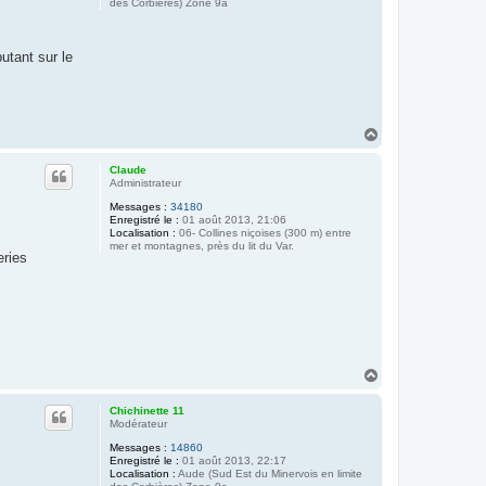
des Corbières) Zone 9a
utant sur le
H
a
u
Claude
t
Administrateur
Messages :
34180
Enregistré le :
01 août 2013, 21:06
Localisation :
06- Collines niçoises (300 m) entre
mer et montagnes, près du lit du Var.
eries
H
a
u
Chichinette 11
t
Modérateur
Messages :
14860
Enregistré le :
01 août 2013, 22:17
Localisation :
Aude (Sud Est du Minervois en limite