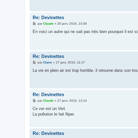
g
e
Re: Devinettes
M
par
Claude
»
26 janv. 2016, 23:09
e
s
En voici un autre qui ne sait pas très bien pourquoi il
s
a
g
e
Re: Devinettes
M
par
Claire
»
27 janv. 2016, 11:27
e
s
La vie en plein air est trop horrible, il retourne dans son tro
s
a
g
e
Re: Devinettes
M
par
Claude
»
27 janv. 2016, 13:14
e
s
Ce ver est un Vert.
s
La pollution le fait fliper.
a
g
e
Re: Devinettes