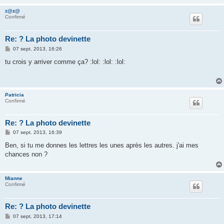
z@z@
Confirmé
Re: ? La photo devinette
M
07 sept. 2013, 16:26
e
s
tu crois y arriver comme ça? :lol: :lol: :lol:
s
a
g
e
Patricia
Confirmé
Re: ? La photo devinette
M
07 sept. 2013, 16:39
e
s
Ben, si tu me donnes les lettres les unes après les autres. j'ai mes
s
chances non ?
a
g
e
Mianne
Confirmé
Re: ? La photo devinette
M
07 sept. 2013, 17:14
e