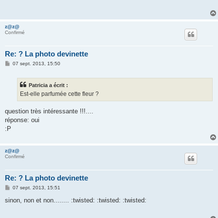
a
g
e
z@z@
Confirmé
Re: ? La photo devinette
M
07 sept. 2013, 15:50
e
s
s
Patricia a écrit :
a
g
Est-elle parfumée cette fleur ?
e
question très intéressante !!!....
réponse: oui
:P
z@z@
Confirmé
Re: ? La photo devinette
M
07 sept. 2013, 15:51
e
s
sinon, non et non........ :twisted: :twisted: :twisted:
s
a
g