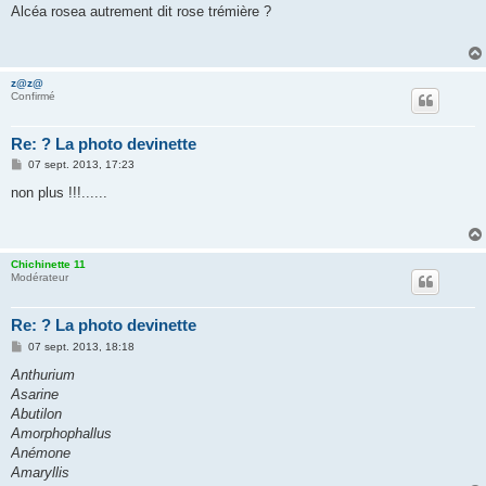
s
Alcéa rosea autrement dit rose trémière ?
s
a
g
e
z@z@
Confirmé
Re: ? La photo devinette
M
07 sept. 2013, 17:23
e
s
non plus !!!......
s
a
g
e
Chichinette 11
Modérateur
Re: ? La photo devinette
M
07 sept. 2013, 18:18
e
s
Anthurium
s
Asarine
a
g
Abutilon
e
Amorphophallus
Anémone
Amaryllis