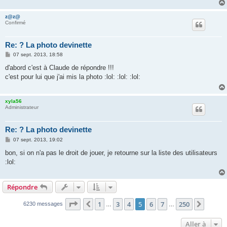
z@z@
Confirmé
Re: ? La photo devinette
M
07 sept. 2013, 18:58
e
s
d'abord c'est à Claude de répondre !!!
s
c'est pour lui que j'ai mis la photo :lol: :lol: :lol:
a
g
e
xyla56
Administrateur
Re: ? La photo devinette
M
07 sept. 2013, 19:02
e
s
bon, si on n'a pas le droit de jouer, je retourne sur la liste des utilisateurs
s
:lol:
a
g
e
Répondre
Page
5
sur
250
1
3
4
5
6
7
250
Précédente
Suivan
6230 messages
…
…
Aller à