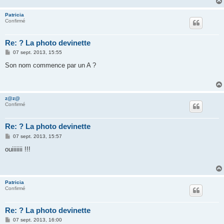
e
Patricia
Confirmé
Re: ? La photo devinette
M
07 sept. 2013, 15:55
e
s
Son nom commence par un A ?
s
a
g
e
z@z@
Confirmé
Re: ? La photo devinette
M
07 sept. 2013, 15:57
e
s
ouiiiiiii !!!
s
a
g
e
Patricia
Confirmé
Re: ? La photo devinette
M
07 sept. 2013, 16:00