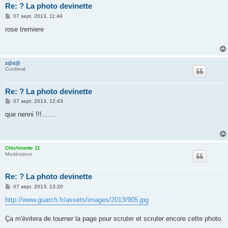
Re: ? La photo devinette
M
07 sept. 2013, 11:44
e
s
rose tremiere
s
a
g
e
z@z@
Confirmé
Re: ? La photo devinette
M
07 sept. 2013, 12:43
e
s
que nenni !!!.......
s
a
g
e
Chichinette 11
Modérateur
Re: ? La photo devinette
M
07 sept. 2013, 13:20
e
s
http://www.guarch.fr/assets/images/2013/905.jpg
s
a
g
Ça m'évitera de tourner la page pour scruter et scruter encore cette photo.
e