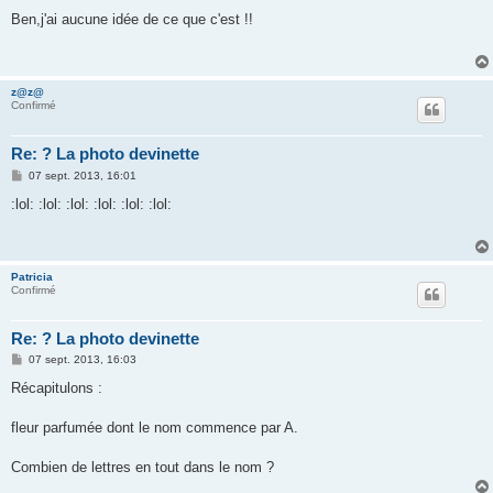
e
s
Ben,j'ai aucune idée de ce que c'est !!
s
a
g
e
z@z@
Confirmé
Re: ? La photo devinette
M
07 sept. 2013, 16:01
e
s
:lol: :lol: :lol: :lol: :lol: :lol:
s
a
g
e
Patricia
Confirmé
Re: ? La photo devinette
M
07 sept. 2013, 16:03
e
s
Récapitulons :
s
a
g
fleur parfumée dont le nom commence par A.
e
Combien de lettres en tout dans le nom ?