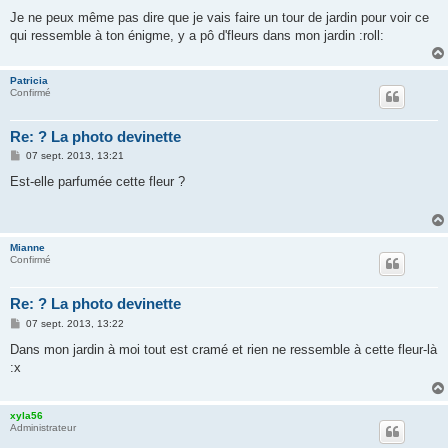
Je ne peux même pas dire que je vais faire un tour de jardin pour voir ce
qui ressemble à ton énigme, y a pô d'fleurs dans mon jardin :roll:
Patricia
Confirmé
Re: ? La photo devinette
M
07 sept. 2013, 13:21
e
s
Est-elle parfumée cette fleur ?
s
a
g
e
Mianne
Confirmé
Re: ? La photo devinette
M
07 sept. 2013, 13:22
e
s
Dans mon jardin à moi tout est cramé et rien ne ressemble à cette fleur-là
s
:x
a
g
e
xyla56
Administrateur