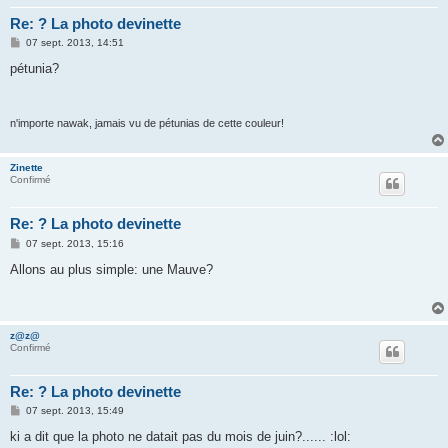
Re: ? La photo devinette
M
07 sept. 2013, 14:51
e
s
pétunia?
s
a
g
e
n'importe nawak, jamais vu de pétunias de cette couleur!
Zinette
Confirmé
Re: ? La photo devinette
M
07 sept. 2013, 15:16
e
s
Allons au plus simple: une Mauve?
s
a
g
e
z@z@
Confirmé
Re: ? La photo devinette
M
07 sept. 2013, 15:49
e
s
ki a dit que la photo ne datait pas du mois de juin?...... :lol:
s