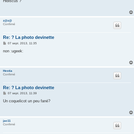
Hibiscus ?
s
a
g
e
z@z@
Confirmé
Re: ? La photo devinette
M
07 sept. 2013, 11:35
e
s
non :ugeek:
s
a
g
e
Hestia
Confirmé
Re: ? La photo devinette
M
07 sept. 2013, 11:39
e
s
Un coquelicot un peu fané?
s
a
g
e
jac11
Confirmé