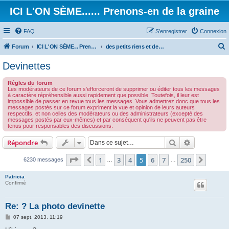
ICI L'ON SÈME...... Prenons-en de la graine
FAQ
S’enregistrer
Connexion
Forum
ICI L'ON SÈME... Prenons-en de la graine!
des petits riens et des grands touts...
e
Devinettes
c
Règles du forum
h
Les modérateurs de ce forum s'efforceront de supprimer ou éditer tous les messages
à caractère répréhensible aussi rapidement que possible. Toutefois, il leur est
e
impossible de passer en revue tous les messages. Vous admettrez donc que tous les
messages postés sur ce forum expriment la vue et opinion de leurs auteurs
r
respectifs, et non celles des modérateurs ou des administrateurs (excepté des
messages postés par eux-mêmes) et par conséquent qu'ils ne peuvent pas être
c
tenus pour responsables des discussions.
h
Rechercher
Recherche 
Répondre
e
r
Page
5
sur
250
1
3
4
5
6
7
250
Précédente
Suivan
6230 messages
…
…
Patricia
Confirmé
Re: ? La photo devinette
M
07 sept. 2013, 11:19
e
s