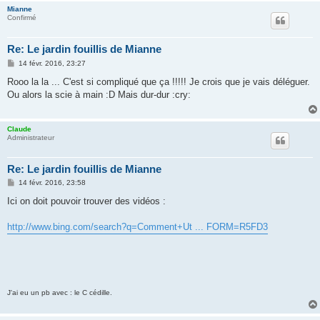
Mianne
Confirmé
Re: Le jardin fouillis de Mianne
M
14 févr. 2016, 23:27
e
s
Rooo la la ... C'est si compliqué que ça !!!!! Je crois que je vais déléguer.
s
Ou alors la scie à main :D Mais dur-dur :cry:
a
g
e
Claude
Administrateur
Re: Le jardin fouillis de Mianne
M
14 févr. 2016, 23:58
e
s
Ici on doit pouvoir trouver des vidéos :
s
a
g
http://www.bing.com/search?q=Comment+Ut ... FORM=R5FD3
e
J'ai eu un pb avec : le C cédille.