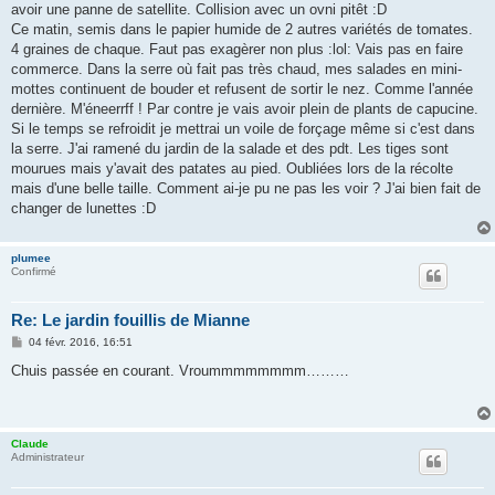
avoir une panne de satellite. Collision avec un ovni pitêt :D
a
g
Ce matin, semis dans le papier humide de 2 autres variétés de tomates.
e
4 graines de chaque. Faut pas exagèrer non plus :lol: Vais pas en faire
commerce. Dans la serre où fait pas très chaud, mes salades en mini-
mottes continuent de bouder et refusent de sortir le nez. Comme l'année
dernière. M'éneerrff ! Par contre je vais avoir plein de plants de capucine.
Si le temps se refroidit je mettrai un voile de forçage même si c'est dans
la serre. J'ai ramené du jardin de la salade et des pdt. Les tiges sont
mourues mais y'avait des patates au pied. Oubliées lors de la récolte
mais d'une belle taille. Comment ai-je pu ne pas les voir ? J'ai bien fait de
changer de lunettes :D
plumee
Confirmé
Re: Le jardin fouillis de Mianne
M
04 févr. 2016, 16:51
e
s
Chuis passée en courant. Vroummmmmmmm………
s
a
g
e
Claude
Administrateur