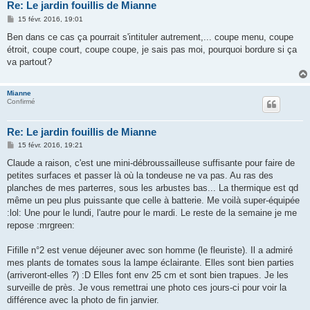
Re: Le jardin fouillis de Mianne
M
15 févr. 2016, 19:01
e
s
Ben dans ce cas ça pourrait s'intituler autrement,... coupe menu, coupe
s
étroit, coupe court, coupe coupe, je sais pas moi, pourquoi bordure si ça
a
g
va partout?
e
Mianne
Confirmé
Re: Le jardin fouillis de Mianne
M
15 févr. 2016, 19:21
e
s
Claude a raison, c'est une mini-débroussailleuse suffisante pour faire de
s
petites surfaces et passer là où la tondeuse ne va pas. Au ras des
a
g
planches de mes parterres, sous les arbustes bas... La thermique est qd
e
même un peu plus puissante que celle à batterie. Me voilà super-équipée
:lol: Une pour le lundi, l'autre pour le mardi. Le reste de la semaine je me
repose :mrgreen:
Fifille n°2 est venue déjeuner avec son homme (le fleuriste). Il a admiré
mes plants de tomates sous la lampe éclairante. Elles sont bien parties
(arriveront-elles ?) :D Elles font env 25 cm et sont bien trapues. Je les
surveille de près. Je vous remettrai une photo ces jours-ci pour voir la
différence avec la photo de fin janvier.