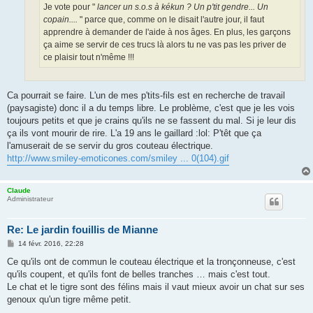
Je vote pour "
lancer un s.o.s à kékun ? Un p'tit gendre... Un
copain....
" parce que, comme on le disait l'autre jour, il faut
apprendre à demander de l'aide à nos âges. En plus, les garçons
ça aime se servir de ces trucs là alors tu ne vas pas les priver de
ce plaisir tout n'même !!!
Ca pourrait se faire. L'un de mes p'tits-fils est en recherche de travail
(paysagiste) donc il a du temps libre. Le problème, c'est que je les vois
toujours petits et que je crains qu'ils ne se fassent du mal. Si je leur dis
ça ils vont mourir de rire. L'a 19 ans le gaillard :lol: P'têt que ça
l'amuserait de se servir du gros couteau électrique.
http://www.smiley-emoticones.com/smiley ... 0(104).gif
Claude
Administrateur
Re: Le jardin fouillis de Mianne
M
14 févr. 2016, 22:28
e
s
Ce qu'ils ont de commun le couteau électrique et la tronçonneuse, c'est
s
qu'ils coupent, et qu'ils font de belles tranches … mais c'est tout.
a
g
Le chat et le tigre sont des félins mais il vaut mieux avoir un chat sur ses
e
genoux qu'un tigre même petit.