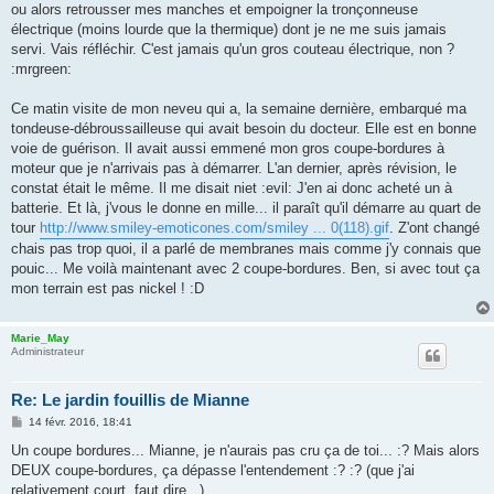
ou alors retrousser mes manches et empoigner la tronçonneuse
électrique (moins lourde que la thermique) dont je ne me suis jamais
servi. Vais réfléchir. C'est jamais qu'un gros couteau électrique, non ?
:mrgreen:
Ce matin visite de mon neveu qui a, la semaine dernière, embarqué ma
tondeuse-débroussailleuse qui avait besoin du docteur. Elle est en bonne
voie de guérison. Il avait aussi emmené mon gros coupe-bordures à
moteur que je n'arrivais pas à démarrer. L'an dernier, après révision, le
constat était le même. Il me disait niet :evil: J'en ai donc acheté un à
batterie. Et là, j'vous le donne en mille... il paraît qu'il démarre au quart de
tour
http://www.smiley-emoticones.com/smiley ... 0(118).gif
. Z'ont changé
chais pas trop quoi, il a parlé de membranes mais comme j'y connais que
pouic... Me voilà maintenant avec 2 coupe-bordures. Ben, si avec tout ça
mon terrain est pas nickel ! :D
Marie_May
Administrateur
Re: Le jardin fouillis de Mianne
M
14 févr. 2016, 18:41
e
s
Un coupe bordures... Mianne, je n'aurais pas cru ça de toi... :? Mais alors
s
DEUX coupe-bordures, ça dépasse l'entendement :? :? (que j'ai
a
g
relativement court, faut dire...)