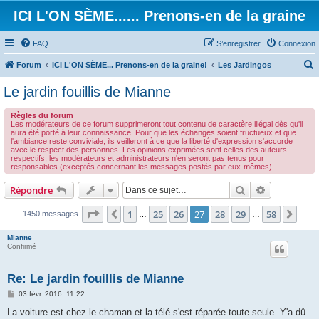
ICI L'ON SÈME...... Prenons-en de la graine
FAQ
S’enregistrer
Connexion
Forum
ICI L'ON SÈME... Prenons-en de la graine!
Les Jardingos
e
Le jardin fouillis de Mianne
c
Règles du forum
h
Les modérateurs de ce forum supprimeront tout contenu de caractère illégal dès qu'il
aura été porté à leur connaissance. Pour que les échanges soient fructueux et que
e
l'ambiance reste conviviale, ils veilleront à ce que la liberté d'expression s'accorde
avec le respect des personnes. Les opinions exprimées sont celles des auteurs
r
respectifs, les modérateurs et administrateurs n'en seront pas tenus pour
responsables (exceptés concernant les messages postés par eux-mêmes).
c
h
Rechercher
Recherche 
Répondre
e
Page
27
sur
58
1
25
26
27
28
29
58
Précédente
Suiv
1450 messages
…
…
r
Mianne
Confirmé
Re: Le jardin fouillis de Mianne
M
03 févr. 2016, 11:22
e
s
La voiture est chez le chaman et la télé s'est réparée toute seule. Y'a dû
s