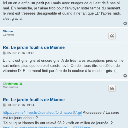
s
Ici on en a enfin
un petit peu
mais avec nuages ce qui est déjà pas si
s
mal. En revanche, je t'aime trop pour t'envoyer notre temps du moment,
a
g
le vent est trèèèèès désagréable et quand il ne fait que 11° l'après midi,
e
c'est glacial.
Mianne
Confirmé
Re: Le jardin fouillis de Mianne
M
05 févr. 2016, 09:46
e
s
Et ici c'est gris, gris et encore gris. A de très rares exceptions près on ne
s
sait même plus que le soleil existe :evil: On doit tous être en déficit de
a
g
vitamine D. Et le moral finit par être de la couleur à la mode... gris :(
e
Chichinette 11
Modérateur
Re: Le jardin fouillis de Mianne
M
13 févr. 2016, 19:04
e
s
http://yelims4.free.fr/Ordinateur/Ordinateur07.gif
Alorssssse ? La serre
s
est toujours debout ?
a
g
J'ai vu qu'à Nantes ils ont relevé 98,2 km/h en milieu de journée :?
e