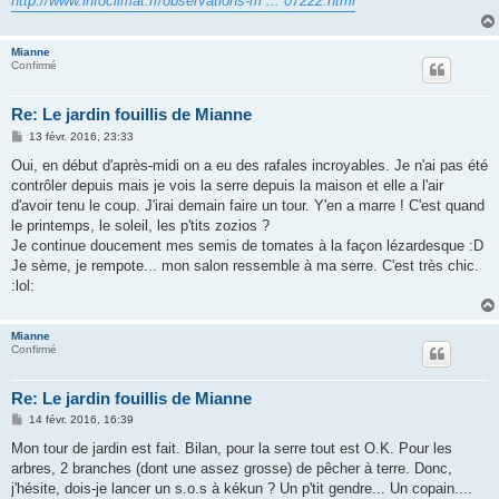
http://www.infoclimat.fr/observations-m ... 07222.html
Mianne
Confirmé
Re: Le jardin fouillis de Mianne
M
13 févr. 2016, 23:33
e
s
Oui, en début d'après-midi on a eu des rafales incroyables. Je n'ai pas été
s
contrôler depuis mais je vois la serre depuis la maison et elle a l'air
a
g
d'avoir tenu le coup. J'irai demain faire un tour. Y'en a marre ! C'est quand
e
le printemps, le soleil, les p'tits zozios ?
Je continue doucement mes semis de tomates à la façon lézardesque :D
Je sème, je rempote... mon salon ressemble à ma serre. C'est très chic.
:lol:
Mianne
Confirmé
Re: Le jardin fouillis de Mianne
M
14 févr. 2016, 16:39
e
s
Mon tour de jardin est fait. Bilan, pour la serre tout est O.K. Pour les
s
arbres, 2 branches (dont une assez grosse) de pêcher à terre. Donc,
a
g
j'hésite, dois-je lancer un s.o.s à kékun ? Un p'tit gendre... Un copain....
e