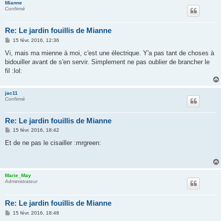
Mianne
Confirmé
Re: Le jardin fouillis de Mianne
M
15 févr. 2016, 12:36
e
s
Vi, mais ma mienne à moi, c'est une électrique. Y'a pas tant de choses à
s
bidouiller avant de s'en servir. Simplement ne pas oublier de brancher le
a
g
fil :lol:
e
jac11
Confirmé
Re: Le jardin fouillis de Mianne
M
15 févr. 2016, 18:42
e
s
Et de ne pas le cisailler :mrgreen:
s
a
g
e
Marie_May
Administrateur
Re: Le jardin fouillis de Mianne
M
15 févr. 2016, 18:48
e