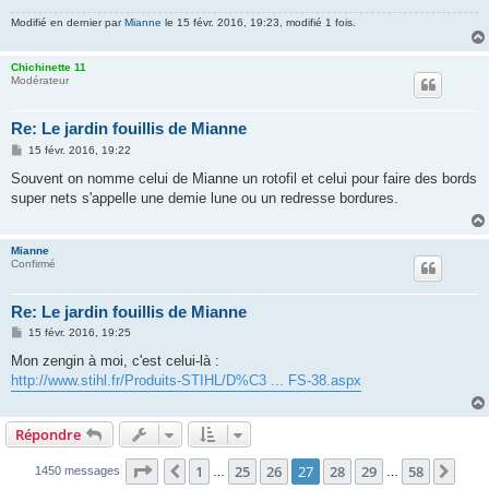
Modifié en dernier par
Mianne
le 15 févr. 2016, 19:23, modifié 1 fois.
Chichinette 11
Modérateur
Re: Le jardin fouillis de Mianne
M
15 févr. 2016, 19:22
e
s
Souvent on nomme celui de Mianne un rotofil et celui pour faire des bords
s
super nets s'appelle une demie lune ou un redresse bordures.
a
g
e
Mianne
Confirmé
Re: Le jardin fouillis de Mianne
M
15 févr. 2016, 19:25
e
s
Mon zengin à moi, c'est celui-là :
s
http://www.stihl.fr/Produits-STIHL/D%C3 ... FS-38.aspx
a
g
e
Répondre
Page
27
sur
58
1
25
26
27
28
29
58
Précédente
Suiv
1450 messages
…
…