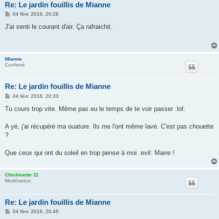
Re: Le jardin fouillis de Mianne
M
04 févr. 2016, 20:28
e
s
J'ai senti le courant d'air. Ça rafraichit.
s
a
g
e
Mianne
Confirmé
Re: Le jardin fouillis de Mianne
M
04 févr. 2016, 20:33
e
s
Tu cours trop vite. Même pas eu le temps de te voir passer :lol:
s
a
g
A yé, j'ai récupéré ma ouature. Ils me l'ont même lavé. C'est pas chouette
e
?
Que ceux qui ont du soleil en trop pense à moi :evil: Marre !
Chichinette 11
Modérateur
Re: Le jardin fouillis de Mianne
M
04 févr. 2016, 20:45
e