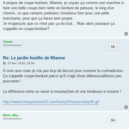
s
A propos de coupe bordure, Mianne, je voyais ça comme une machine à
s
faire une belle coupe bien nette en bordure de pelouse, le long d'un
a
g
chemin, ce que certains jardiniers minutieux font avec une pelle
e
tranchante, pour que ça fasse bien propre.
Je m'aperçois que ce n'est pas ça du tout... Mais alors pourquoi ça
s'appelle un coupe-bordure?
Claude
Administrateur
Re: Le jardin fouillis de Mianne
M
15 févr. 2016, 18:54
e
s
À mon avis mais je n'ai pas bcp de biscuit pour soutenir la contradiction.
s
Ça s'appelle coupe-bordure parce qu'il s'agit d'une débroussailleuse peu
a
g
puissante !
e
La différence entre un rasoir à moustaches et une tondeuse à mouton !
http://www.funnypictures24.com/funny2/funnysmiley45.gif
Marie_May
Administrateur