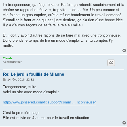
La tronçonneuse, ça réagit bizarre. Parfois ça rebondit soudainement et la
chaîne se rapproche très vite, trop vite … de ta tête. Un peu comme si
elle faisait un gros caprice, qu'elle refuse brutalement le travail demandé.
S'entailler le front et ce qui est juste derrière, ça n'a rien d'une bonne idée.
Il y a d'autres façons de se faire la raie au milieu.
Et il doit y avoir d'autres façons de se faire mal avec une tronçonneuse.
Donc prends le temps de lire un mode d'emploi … si tu comptes t'y
mettre.
Claude
Administrateur
Re: Le jardin fouillis de Mianne
M
14 févr. 2016, 22:32
e
s
Tronçonneuse, suite.
s
Voici un site avec mode d'emploi :
a
g
e
http://www.jonsered.com/fr/support/comm ... nconneuse/
C'est la première page.
Elle est suivie de 4 autres pour le travail en situation.