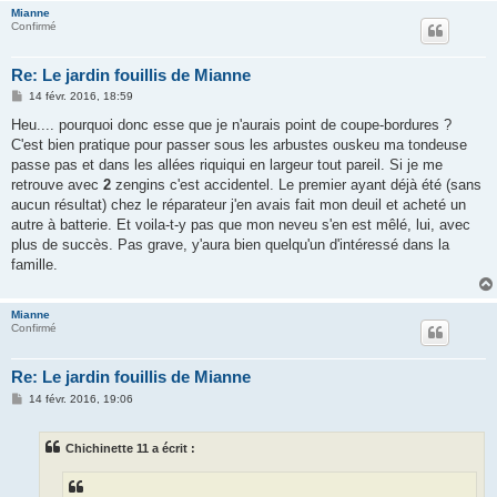
Mianne
Confirmé
Re: Le jardin fouillis de Mianne
M
14 févr. 2016, 18:59
e
s
Heu.... pourquoi donc esse que je n'aurais point de coupe-bordures ?
s
C'est bien pratique pour passer sous les arbustes ouskeu ma tondeuse
a
g
passe pas et dans les allées riquiqui en largeur tout pareil. Si je me
e
retrouve avec
2
zengins c'est accidentel. Le premier ayant déjà été (sans
aucun résultat) chez le réparateur j'en avais fait mon deuil et acheté un
autre à batterie. Et voila-t-y pas que mon neveu s'en est mêlé, lui, avec
plus de succès. Pas grave, y'aura bien quelqu'un d'intéressé dans la
famille.
Mianne
Confirmé
Re: Le jardin fouillis de Mianne
M
14 févr. 2016, 19:06
e
s
s
Chichinette 11 a écrit :
a
g
e