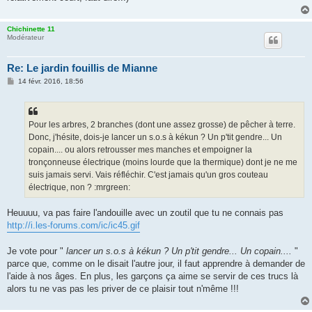
e
Chichinette 11
Modérateur
Re: Le jardin fouillis de Mianne
M
14 févr. 2016, 18:56
e
s
s
a
g
Pour les arbres, 2 branches (dont une assez grosse) de pêcher à terre.
e
Donc, j'hésite, dois-je lancer un s.o.s à kékun ? Un p'tit gendre... Un
copain.... ou alors retrousser mes manches et empoigner la
tronçonneuse électrique (moins lourde que la thermique) dont je ne me
suis jamais servi. Vais réfléchir. C'est jamais qu'un gros couteau
électrique, non ? :mrgreen:
Heuuuu, va pas faire l'andouille avec un zoutil que tu ne connais pas
http://i.les-forums.com/ic/ic45.gif
Je vote pour "
lancer un s.o.s à kékun ? Un p'tit gendre... Un copain....
"
parce que, comme on le disait l'autre jour, il faut apprendre à demander de
l'aide à nos âges. En plus, les garçons ça aime se servir de ces trucs là
alors tu ne vas pas les priver de ce plaisir tout n'même !!!