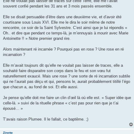
Elle ne voulait pas laisser de traces sur cette Terre, elle me l’avait
s
souvent confié pendant les 31 ans et 3 mois passés ensemble.
a
g
e
Elle se disait persuadée d’être dans une deuxième vie, et d’avoir été
courtisane sous Louis XVI. Elle me le dira le soir même de notre
rencontre, ce soir de la Saint Sylvestre. C’est ainsi que je lui répondis «
Oh.. et dire que pendant ce temps-là, je m’ennuyais à mourir avec Marie
Antoinette !! » Notre premier grand rire.
Alors maintenant ré incarnée ? Pourquoi pas en rose ? Une rose en ré
incarnation ?
Elle m’avait toujours dit qu’elle ne voulait pas laisser de traces, elle a
souhaité faire disparaitre son corps dans le feu et son vœu fut
naturellement exaucé. Mais une rose ? une sorte de ré incarnation subtile
qui ne l’aurait pas déçu et qui, pensons le, aurait probablement titillé l’égo
que chacun a, au fond de soi. Et elle aussi.
Je pense qu’elle doit me faire un clin d’œil là où elle est. « Super idée que
celle-là. » suivi de la rituelle phrase « c’est pas pour rien que je t’ai
épousé… »
T’avais raison Plumee. Il le fallait, ce baptême. ;)
Zinette