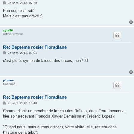
M
25 sept. 2013, 07:26
e
s
Bah oui, c'est raté.
s
Mais c'est pas grave :)
a
g
e
xyla56
Administrateur
Re: Bapteme rosier Floradiane
M
25 sept. 2013, 09:01
e
s
c'est plutôt sympa de laisser des traces, non? :D
s
a
g
e
plumee
Confirmé
Re: Bapteme rosier Floradiane
M
25 sept. 2013, 15:48
e
s
Comme disait un membre de la tribu des Raïkas, dans Terre Inconnue,
s
hier soir (recevant François Xavier Demaison et Frédéric Lopez):
a
g
e
"Quand nous, nous aurons disparu, votre visite, elle, restera dans
l'histoire de la tribu".