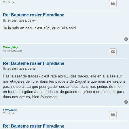
Confirmé
Re: Bapteme rosier Floradiane
M
24 sept. 2013, 21:04
e
s
Je la sais en paix, c'est sûr , où qu'elle soit!
s
a
g
e
Marie_May
Administrateur
Re: Bapteme rosier Floradiane
M
24 sept. 2013, 23:49
e
s
Pas laisser de traces? c'est raté alors... des traces, elle en a laissé sur
s
nos étagères de livre, dans les paquets de Zaguette que nous ne virerons
a
g
pas, ne serait-ce que pour garder ses articles, dans nos jardins (le mien
e
en tout cas) grâce à ses cadeaux de graines et grâce à ce rosier, et puis
dans nos cœurs, bien évidement...
cowyacht
Confirmé
Re: Bapteme rosier Floradiane