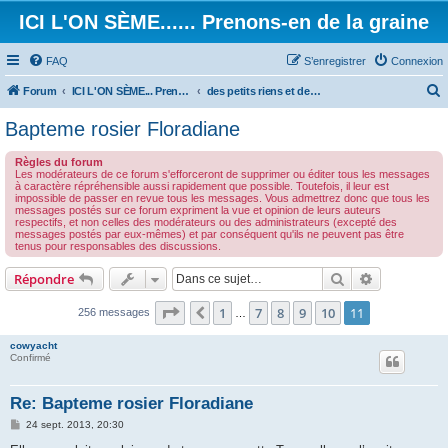
ICI L'ON SÈME...... Prenons-en de la graine
FAQ
S’enregistrer
Connexion
Forum
ICI L'ON SÈME... Prenons-en de la graine!
des petits riens et des grands touts...
e
Bapteme rosier Floradiane
c
Règles du forum
h
Les modérateurs de ce forum s'efforceront de supprimer ou éditer tous les messages
à caractère répréhensible aussi rapidement que possible. Toutefois, il leur est
e
impossible de passer en revue tous les messages. Vous admettrez donc que tous les
messages postés sur ce forum expriment la vue et opinion de leurs auteurs
r
respectifs, et non celles des modérateurs ou des administrateurs (excepté des
messages postés par eux-mêmes) et par conséquent qu'ils ne peuvent pas être
c
tenus pour responsables des discussions.
h
Rechercher
Recherche 
Répondre
e
r
Page
11
sur
11
1
7
8
9
10
11
Précédente
256 messages
…
cowyacht
Confirmé
Re: Bapteme rosier Floradiane
M
24 sept. 2013, 20:30
e
s