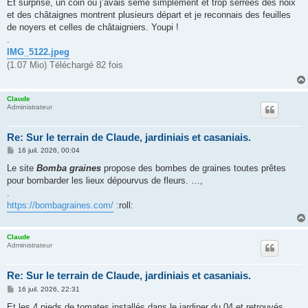
Et surprise, un coin où j’avais semé simplement et trop serrées des noix
et des châtaignes montrent plusieurs départ et je reconnais des feuilles
de noyers et celles de châtaigniers. Youpi !
.
IMG_5122.jpeg
(1.07 Mio) Téléchargé 82 fois
Claude
Administrateur
Re: Sur le terrain de Claude, jardiniais et casaniais.
M
16 juil. 2026, 00:04
e
s
Le site
Bomba graines
propose des bombes de graines toutes prêtes
s
pour bombarder les lieux dépourvus de fleurs. …,
a
g
.
e
https://bombagraines.com/
:roll:
Claude
Administrateur
Re: Sur le terrain de Claude, jardiniais et casaniais.
M
16 juil. 2026, 22:31
e
s
Et les 4 pieds de tomates installés dans le jardiner du 04 et retrouvés