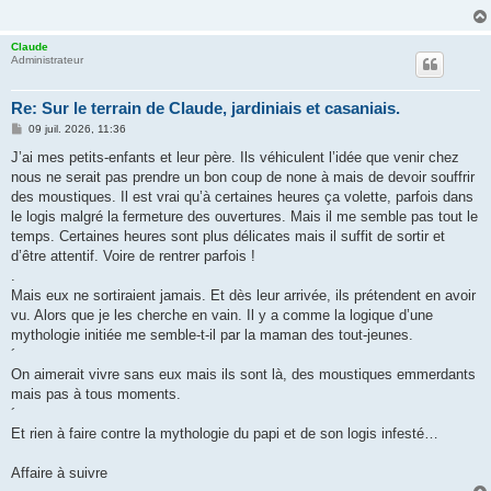
Claude
Administrateur
Re: Sur le terrain de Claude, jardiniais et casaniais.
M
09 juil. 2026, 11:36
e
s
J’ai mes petits-enfants et leur père. Ils véhiculent l’idée que venir chez
s
nous ne serait pas prendre un bon coup de none à mais de devoir souffrir
a
g
des moustiques. Il est vrai qu’à certaines heures ça volette, parfois dans
e
le logis malgré la fermeture des ouvertures. Mais il me semble pas tout le
temps. Certaines heures sont plus délicates mais il suffit de sortir et
d’être attentif. Voire de rentrer parfois !
.
Mais eux ne sortiraient jamais. Et dès leur arrivée, ils prétendent en avoir
vu. Alors que je les cherche en vain. Il y a comme la logique d’une
mythologie initiée me semble-t-il par la maman des tout-jeunes.
´
On aimerait vivre sans eux mais ils sont là, des moustiques emmerdants
mais pas à tous moments.
´
Et rien à faire contre la mythologie du papi et de son logis infesté…
Affaire à suivre