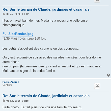
Re: Sur le terrain de Claude, jardiniais et casaniais.
M
06 juil. 2026, 00:12
e
s
Hier, on avait bain de mer. Madame a réussi une belle prise
s
photographique.
a
g
.
e
FullSizeRender.jpeg
(1.39 Mio) Téléchargé 150 fois
.
Les petits s’appellent des cygnons ou des cygneaux.
On y est retourné ce soir avec des salades montées pour leur donner
autre chose
que du pain (la première idée qui vient à l?esprit et qui est mauvaise).
Mais aucun signe de la petite famille.
PatriciAndree
Confirmé
Re: Sur le terrain de Claude, jardiniais et casaniais.
M
06 juil. 2026, 08:55
e
s
Belle photo. Ca fait plaisir de voir une famille d'oiseaux.
s