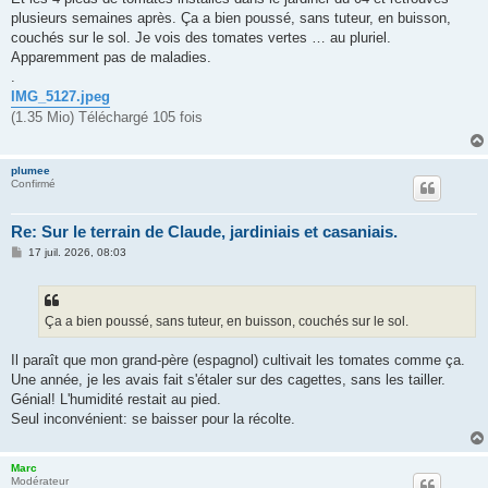
s
plusieurs semaines après. Ça a bien poussé, sans tuteur, en buisson,
a
g
couchés sur le sol. Je vois des tomates vertes … au pluriel.
e
Apparemment pas de maladies.
.
IMG_5127.jpeg
(1.35 Mio) Téléchargé 105 fois
plumee
Confirmé
Re: Sur le terrain de Claude, jardiniais et casaniais.
M
17 juil. 2026, 08:03
e
s
s
a
g
Ça a bien poussé, sans tuteur, en buisson, couchés sur le sol.
e
Il paraît que mon grand-père (espagnol) cultivait les tomates comme ça.
Une année, je les avais fait s'étaler sur des cagettes, sans les tailler.
Génial! L'humidité restait au pied.
Seul inconvénient: se baisser pour la récolte.
Marc
Modérateur