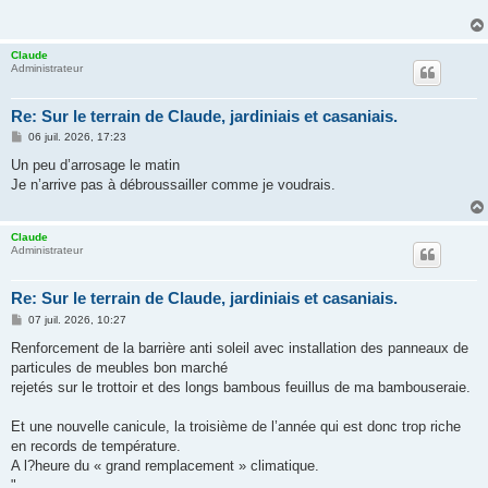
a
g
e
Claude
Administrateur
Re: Sur le terrain de Claude, jardiniais et casaniais.
M
06 juil. 2026, 17:23
e
s
Un peu d’arrosage le matin
s
Je n’arrive pas à débroussailler comme je voudrais.
a
g
e
Claude
Administrateur
Re: Sur le terrain de Claude, jardiniais et casaniais.
M
07 juil. 2026, 10:27
e
s
Renforcement de la barrière anti soleil avec installation des panneaux de
s
particules de meubles bon marché
a
g
rejetés sur le trottoir et des longs bambous feuillus de ma bambouseraie.
e
Et une nouvelle canicule, la troisième de l’année qui est donc trop riche
en records de température.
A l?heure du « grand remplacement » climatique.
"