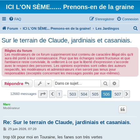
ICI L'ON SÈME...... Prenons-en de la graine
FAQ
S’enregistrer
Connexion
Forum
ICI L'ON SÈME... Prenons-en de la graine!
Les Jardingos
e
Sur le terrain de Claude, jardiniais et casaniais.
c
Règles du forum
h
Les modérateurs de ce forum supprimeront tout contenu de caractère illégal dès qu'il
aura été porté à leur connaissance. Pour que les échanges soient fructueux et que
e
l'ambiance reste conviviale, ils veilleront à ce que la liberté d'expression s'accorde
avec le respect des personnes. Les opinions exprimées sont celles des auteurs
r
respectifs, les modérateurs et administrateurs n'en seront pas tenus pour
responsables (exceptés concernant les messages postés par eux-mêmes).
c
h
Rechercher
Recherche 
Répondre
e
Page
506
sur
507
1
503
504
505
506
507
Précédente
Suiv
12660 messages
…
r
Marc
Modérateur
Re: Sur le terrain de Claude, jardiniais et casaniais.
M
25 juin 2026, 07:20
e
s
trop tôt pour moi en Touraine, les fanes son très vertes
s