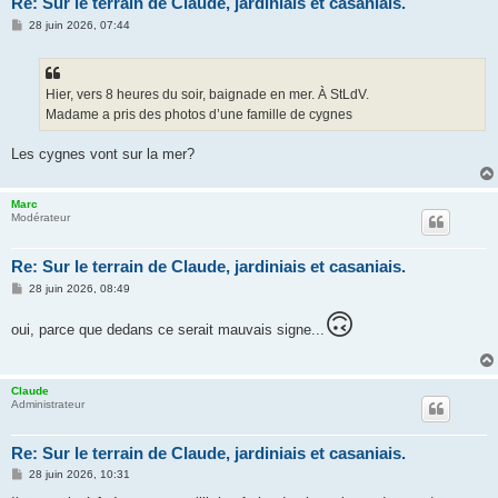
Re: Sur le terrain de Claude, jardiniais et casaniais.
M
28 juin 2026, 07:44
e
s
s
a
g
Hier, vers 8 heures du soir, baignade en mer. À StLdV.
e
Madame a pris des photos d’une famille de cygnes
Les cygnes vont sur la mer?
Marc
Modérateur
Re: Sur le terrain de Claude, jardiniais et casaniais.
M
28 juin 2026, 08:49
e
s
🙃
oui, parce que dedans ce serait mauvais signe...
s
a
g
e
Claude
Administrateur
Re: Sur le terrain de Claude, jardiniais et casaniais.
M
28 juin 2026, 10:31
e