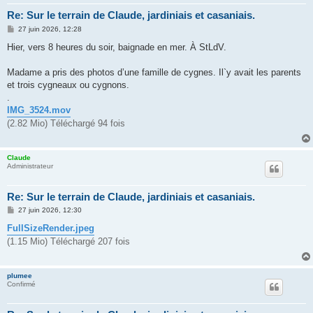
Re: Sur le terrain de Claude, jardiniais et casaniais.
M
27 juin 2026, 12:28
e
s
Hier, vers 8 heures du soir, baignade en mer. À StLdV.
s
a
g
Madame a pris des photos d’une famille de cygnes. Il`y avait les parents
e
et trois cygneaux ou cygnons.
.
IMG_3524.mov
(2.82 Mio) Téléchargé 94 fois
Claude
Administrateur
Re: Sur le terrain de Claude, jardiniais et casaniais.
M
27 juin 2026, 12:30
e
s
FullSizeRender.jpeg
s
(1.15 Mio) Téléchargé 207 fois
a
g
e
plumee
Confirmé