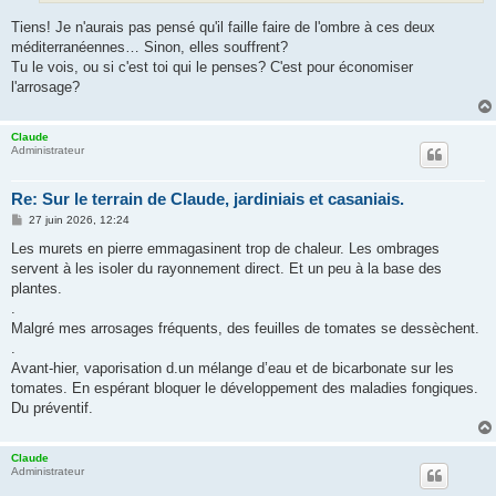
Tiens! Je n'aurais pas pensé qu'il faille faire de l'ombre à ces deux
méditerranéennes… Sinon, elles souffrent?
Tu le vois, ou si c'est toi qui le penses? C'est pour économiser
l'arrosage?
Claude
Administrateur
Re: Sur le terrain de Claude, jardiniais et casaniais.
M
27 juin 2026, 12:24
e
s
Les murets en pierre emmagasinent trop de chaleur. Les ombrages
s
servent à les isoler du rayonnement direct. Et un peu à la base des
a
g
plantes.
e
.
Malgré mes arrosages fréquents, des feuilles de tomates se dessèchent.
.
Avant-hier, vaporisation d.un mélange d’eau et de bicarbonate sur les
tomates. En espérant bloquer le développement des maladies fongiques.
Du préventif.
Claude
Administrateur