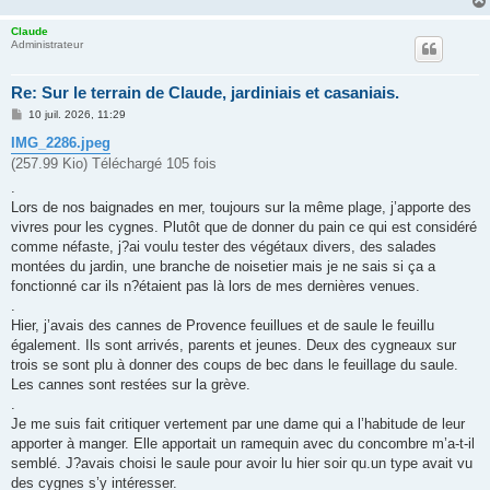
Claude
Administrateur
Re: Sur le terrain de Claude, jardiniais et casaniais.
M
10 juil. 2026, 11:29
e
s
IMG_2286.jpeg
s
(257.99 Kio) Téléchargé 105 fois
a
g
.
e
Lors de nos baignades en mer, toujours sur la même plage, j’apporte des
vivres pour les cygnes. Plutôt que de donner du pain ce qui est considéré
comme néfaste, j?ai voulu tester des végétaux divers, des salades
montées du jardin, une branche de noisetier mais je ne sais si ça a
fonctionné car ils n?étaient pas là lors de mes dernières venues.
.
Hier, j’avais des cannes de Provence feuillues et de saule le feuillu
également. Ils sont arrivés, parents et jeunes. Deux des cygneaux sur
trois se sont plu à donner des coups de bec dans le feuillage du saule.
Les cannes sont restées sur la grève.
.
Je me suis fait critiquer vertement par une dame qui a l’habitude de leur
apporter à manger. Elle apportait un ramequin avec du concombre m’a-t-il
semblé. J?avais choisi le saule pour avoir lu hier soir qu.un type avait vu
des cygnes s’y intéresser.