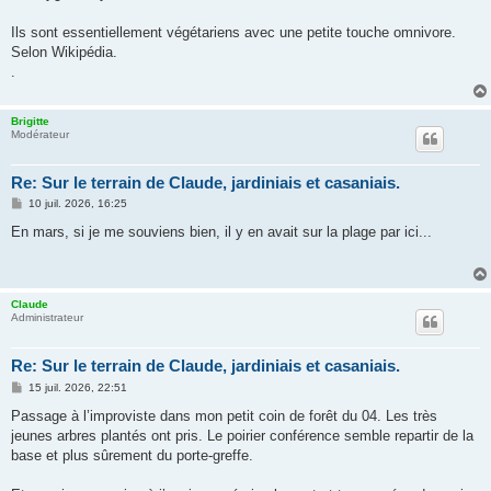
Ils sont essentiellement végétariens avec une petite touche omnivore.
Selon Wikipédia.
.
Brigitte
Modérateur
Re: Sur le terrain de Claude, jardiniais et casaniais.
M
10 juil. 2026, 16:25
e
s
En mars, si je me souviens bien, il y en avait sur la plage par ici...
s
a
g
e
Claude
Administrateur
Re: Sur le terrain de Claude, jardiniais et casaniais.
M
15 juil. 2026, 22:51
e
s
Passage à l’improviste dans mon petit coin de forêt du 04. Les très
s
jeunes arbres plantés ont pris. Le poirier conférence semble repartir de la
a
g
base et plus sûrement du porte-greffe.
e