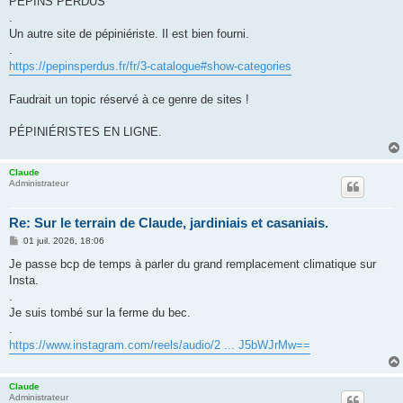
PÉPINS PERDUS
s
.
a
g
Un autre site de pépiniériste. Il est bien fourni.
e
.
https://pepinsperdus.fr/fr/3-catalogue#show-categories
Faudrait un topic réservé à ce genre de sites !
PÉPINIÉRISTES EN LIGNE.
Claude
Administrateur
Re: Sur le terrain de Claude, jardiniais et casaniais.
M
01 juil. 2026, 18:06
e
s
Je passe bcp de temps à parler du grand remplacement climatique sur
s
Insta.
a
g
.
e
Je suis tombé sur la ferme du bec.
.
https://www.instagram.com/reels/audio/2 ... J5bWJrMw==
Claude
Administrateur