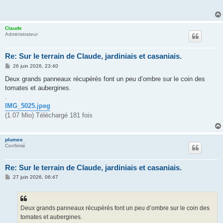
a
g
e
Claude
Administrateur
Re: Sur le terrain de Claude, jardiniais et casaniais.
M
26 juin 2026, 23:40
e
s
Deux grands panneaux récupérés font un peu d’ombre sur le coin des
s
tomates et aubergines.
a
g
.
e
IMG_5025.jpeg
(1.07 Mio) Téléchargé 181 fois
plumee
Confirmé
Re: Sur le terrain de Claude, jardiniais et casaniais.
M
27 juin 2026, 06:47
e
s
s
a
g
Deux grands panneaux récupérés font un peu d’ombre sur le coin des
e
tomates et aubergines.