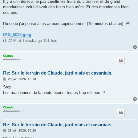
s
Il y a un intérêt à ne pas cueillir les fruits du citronnier et du grand
s
mandarinier, celui d’avoir des fruits bien mûrs. Et des mandarines bien
a
g
sucrées.
e
Du coup j’ai pensé à les arroser copieusement (10 minutes chacun). 🤣
´
IMG_5038.jpeg
(1.22 Mio) Téléchargé 191 fois
Claude
Administrateur
Re: Sur le terrain de Claude, jardiniais et casaniais.
M
28 juin 2026, 16:18
e
s
Stop.
s
Les mandarines de la photo étaient toutes trop sèches !!!
a
g
e
Claude
Administrateur
Re: Sur le terrain de Claude, jardiniais et casaniais.
M
28 juin 2026, 16:20
e
s