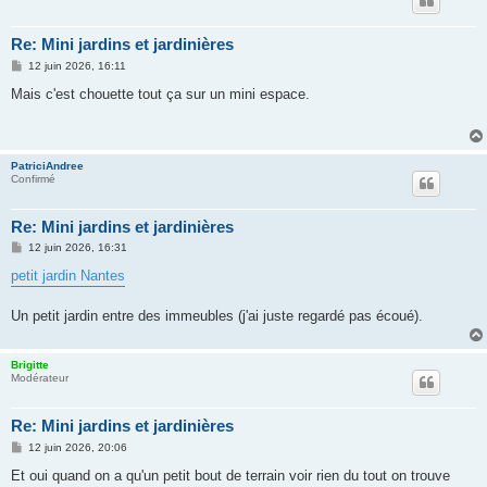
Re: Mini jardins et jardinières
M
12 juin 2026, 16:11
e
s
Mais c'est chouette tout ça sur un mini espace.
s
a
g
e
PatriciAndree
Confirmé
Re: Mini jardins et jardinières
M
12 juin 2026, 16:31
e
s
petit jardin Nantes
s
a
g
Un petit jardin entre des immeubles (j'ai juste regardé pas écoué).
e
Brigitte
Modérateur
Re: Mini jardins et jardinières
M
12 juin 2026, 20:06
e
s
Et oui quand on a qu'un petit bout de terrain voir rien du tout on trouve
s