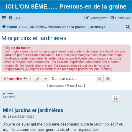
ICI L'ON SÈME...... Prenons-en de la graine
FAQ
S’enregistrer
Connexion
Forum
ICI L'ON SÈME... Prenons-en de la graine!
Jardinage
e
Mini jardins et jardinières
c
Règles du forum
h
Les modérateurs de ce forum supprimeront tout contenu de caractère illégal dès qu'il
aura été porté à leur connaissance. Pour que les échanges soient fructueux et que
e
l'ambiance reste conviviale, ils veilleront à ce que la liberté d'expression s'accorde
avec le respect des personnes. Les opinions exprimées sont celles des auteurs
r
respectifs, les modérateurs et administrateurs n'en seront pas tenus pour
responsables (exceptés concernant les messages postés par eux-mêmes).
c
h
Rechercher
Recherche 
Répondre
e
6 messages • Page
1
sur
1
r
plumee
Confirmé
Mini jardins et jardinières
M
12 juin 2026, 08:30
e
s
J'ouvre ce sujet qui me concerne désormais: outre le jardin collectif où
s
ma fille a semé des pois gourmands et moi, repiqué des
a