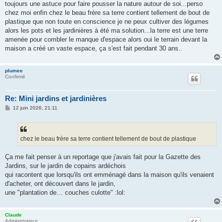
toujours une astuce pour faire pousser la nature autour de soi...perso
a
g
chez moi enfin chez le beau frère sa terre contient tellement de bout de
e
plastique que non toute en conscience je ne peux cultiver des légumes
alors les pots et les jardinières à été ma solution...la terre est une terre
amenée pour combler le manque d'espace alors oui le terrain devant la
maison a créé un vaste espace, ça s'est fait pendant 30 ans..
plumee
Confirmé
Re: Mini jardins et jardinières
M
12 juin 2026, 21:11
e
s
s
a
g
chez le beau frère sa terre contient tellement de bout de plastique
e
Ça me fait penser à un reportage que j'avais fait pour la Gazette des
Jardins, sur le jardin de copains ardéchois
qui racontent que lorsqu'ils ont emménagé dans la maison qu'ils venaient
d'acheter, ont découvert dans le jardin,
une "plantation de… couches culotte" :lol:
Claude
Administrateur