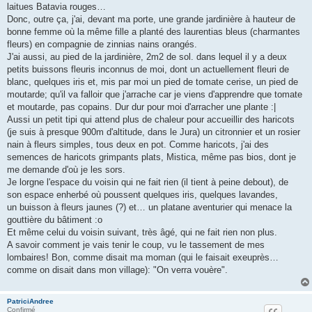
g
laitues Batavia rouges…
e
Donc, outre ça, j'ai, devant ma porte, une grande jardinière à hauteur de
bonne femme où la même fille a planté des laurentias bleus (charmantes
fleurs) en compagnie de zinnias nains orangés.
J'ai aussi, au pied de la jardinière, 2m2 de sol. dans lequel il y a deux
petits buissons fleuris inconnus de moi, dont un actuellement fleuri de
blanc, quelques iris et, mis par moi un pied de tomate cerise, un pied de
moutarde; qu'il va falloir que j'arrache car je viens d'apprendre que tomate
et moutarde, pas copains. Dur dur pour moi d'arracher une plante :|
Aussi un petit tipi qui attend plus de chaleur pour accueillir des haricots
(je suis à presque 900m d'altitude, dans le Jura) un citronnier et un rosier
nain à fleurs simples, tous deux en pot. Comme haricots, j'ai des
semences de haricots grimpants plats, Mistica, même pas bios, dont je
me demande d'où je les sors.
Je lorgne l'espace du voisin qui ne fait rien (il tient à peine debout), de
son espace enherbé où poussent quelques iris, quelques lavandes,
un buisson à fleurs jaunes (?) et… un platane aventurier qui menace la
gouttière du bâtiment :o
Et même celui du voisin suivant, très âgé, qui ne fait rien non plus.
A savoir comment je vais tenir le coup, vu le tassement de mes
lombaires! Bon, comme disait ma moman (qui le faisait exeuprès…
comme on disait dans mon village): "On verra vouère".
PatriciAndree
Confirmé