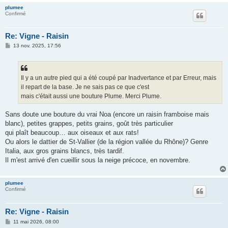
plumee
Confirmé
Re: Vigne - Raisin
M
13 nov. 2025, 17:56
e
s
s
a
g
Il y a un autre pied qui a été coupé par Inadvertance et par Erreur, mais
e
il repart de la base. Je ne sais pas ce que c'est
mais c'était aussi une bouture Plume. Merci Plume.
Sans doute une bouture du vrai Noa (encore un raisin framboise mais
blanc), petites grappes, petits grains, goût très particulier
qui plaît beaucoup… aux oiseaux et aux rats!
Ou alors le dattier de St-Vallier (de la région vallée du Rhône)? Genre
Italia, aux gros grains blancs, très tardif.
Il m'est arrivé d'en cueillir sous la neige précoce, en novembre.
plumee
Confirmé
Re: Vigne - Raisin
M
11 mai 2026, 08:00
e