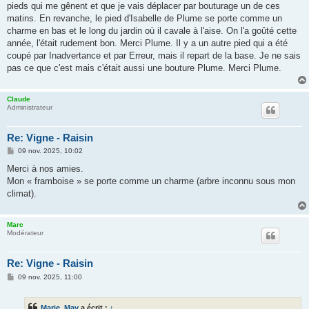
pieds qui me gênent et que je vais déplacer par bouturage un de ces
matins. En revanche, le pied d'Isabelle de Plume se porte comme un
charme en bas et le long du jardin où il cavale à l'aise. On l'a goûté cette
année, l'était rudement bon. Merci Plume. Il y a un autre pied qui a été
coupé par Inadvertance et par Erreur, mais il repart de la base. Je ne sais
pas ce que c'est mais c'était aussi une bouture Plume. Merci Plume.
Claude
Administrateur
Re: Vigne - Raisin
M
09 nov. 2025, 10:02
e
s
Merci à nos amies.
s
Mon « framboise » se porte comme un charme (arbre inconnu sous mon
a
g
climat).
e
Marc
Modérateur
Re: Vigne - Raisin
M
09 nov. 2025, 11:00
e
s
s
Marie_May
a écrit :
↑