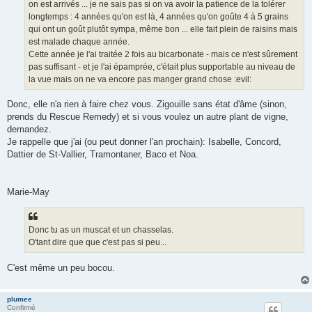
on est arrivés ... je ne sais pas si on va avoir la patience de la tolérer
longtemps : 4 années qu'on est là, 4 années qu'on goûte 4 à 5 grains
qui ont un goût plutôt sympa, même bon ... elle fait plein de raisins mais
est malade chaque année.
Cette année je l'ai traitée 2 fois au bicarbonate - mais ce n'est sûrement
pas suffisant - et je l'ai épamprée, c'était plus supportable au niveau de
la vue mais on ne va encore pas manger grand chose :evil:
Donc, elle n'a rien à faire chez vous. Zigouille sans état d'âme (sinon,
prends du Rescue Remedy) et si vous voulez un autre plant de vigne,
demandez.
Je rappelle que j'ai (ou peut donner l'an prochain): Isabelle, Concord,
Dattier de St-Vallier, Tramontaner, Baco et Noa.
Marie-May
Donc tu as un muscat et un chasselas.
O'tant dire que que c'est pas si peu...
C'est même un peu bocou.
plumee
Confirmé