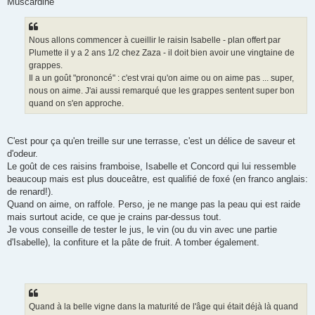
Muscardine
s
a
g
e
Nous allons commencer à cueillir le raisin Isabelle - plan offert par
Plumette il y a 2 ans 1/2 chez Zaza - il doit bien avoir une vingtaine de
grappes.
Il a un goût "prononcé" : c'est vrai qu'on aime ou on aime pas ... super,
nous on aime. J'ai aussi remarqué que les grappes sentent super bon
quand on s'en approche.
C'est pour ça qu'en treille sur une terrasse, c'est un délice de saveur et
d'odeur.
Le goût de ces raisins framboise, Isabelle et Concord qui lui ressemble
beaucoup mais est plus douceâtre, est qualifié de foxé (en franco anglais:
de renard!).
Quand on aime, on raffole. Perso, je ne mange pas la peau qui est raide
mais surtout acide, ce que je crains par-dessus tout.
Je vous conseille de tester le jus, le vin (ou du vin avec une partie
d'Isabelle), la confiture et la pâte de fruit. A tomber également.
Quand à la belle vigne dans la maturité de l'âge qui était déjà là quand