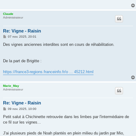
a
g
e
Claude
Administrateur
Re: Vigne - Raisin
M
07 nov. 2025, 20:01
e
s
Des vignes anciennes interdites sont en cours de réhabilitation.
s
a
g
e
De la part de Brigitte :
https://france3-regions.franceinfo.fr/o ... 45212.html
Marie_May
Administrateur
Re: Vigne - Raisin
M
09 nov. 2025, 10:00
e
s
Petit salut à Chichinette retrouvée dans les limbes par l'intermédiaire de
s
ce fil sur les vignes...
a
g
e
J'ai plusieurs pieds de Noah plantés en plein milieu du jardin par Mio,