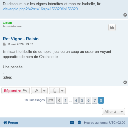
s
Du discours sur les vignes interdites et mon ex-Isabelle, là:
s
viewtopic.php?f=2&t=16&p=156320#p156320
a
g
e
Claude
Administrateur
Re: Vigne - Raisin
M
11 mai 2026, 13:37
e
s
En lisant le libellé de ce topic, jeai eu un coup au cœur en voyant
s
apparaître de nom de Chichinette.
a
g
.
e
Une pensée.
.
:idea:
Répondre
Page
8
sur
8
1
4
5
6
7
8
Précédente
189 messages
…
Aller à
Forum
Heures au format
UTC+02:00