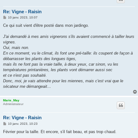
Re: Vigne - Raisin
M
10 janv. 2023, 10:07
e
s
Ce qui suit vient d'être posté dans mon jardingo.
s
a
g
J'ai demandé à mes amis vignerons s'ils avaient commencé à tailler leurs
e
vignes.
Oui, mais non.
En ce moment, vu le climat, ils font une pré-taille: ils coupent de façon à
débarrasser les plants des longues tiges,
mais ils ne font pas la vraie taille, à deux yeux, car sinon, vu les
températures printanières, les plants vont démarrer aussi sec
et ce n'est pas souhaité.
Donc, moi, je vais attendre pour les miennes, mais c'est vrai que le
sécateur me démangeait…
Marie_May
Administrateur
Re: Vigne - Raisin
M
10 janv. 2023, 10:23
e
s
Février pour la taille. Et encore, s'il fait beau, et pas trop chaud.
s