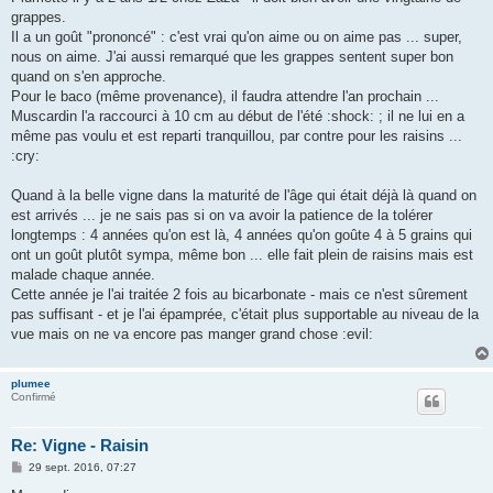
a
g
grappes.
e
Il a un goût "prononcé" : c'est vrai qu'on aime ou on aime pas ... super,
nous on aime. J'ai aussi remarqué que les grappes sentent super bon
quand on s'en approche.
Pour le baco (même provenance), il faudra attendre l'an prochain ...
Muscardin l'a raccourci à 10 cm au début de l'été :shock: ; il ne lui en a
même pas voulu et est reparti tranquillou, par contre pour les raisins ...
:cry:
Quand à la belle vigne dans la maturité de l'âge qui était déjà là quand on
est arrivés ... je ne sais pas si on va avoir la patience de la tolérer
longtemps : 4 années qu'on est là, 4 années qu'on goûte 4 à 5 grains qui
ont un goût plutôt sympa, même bon ... elle fait plein de raisins mais est
malade chaque année.
Cette année je l'ai traitée 2 fois au bicarbonate - mais ce n'est sûrement
pas suffisant - et je l'ai épamprée, c'était plus supportable au niveau de la
vue mais on ne va encore pas manger grand chose :evil:
plumee
Confirmé
Re: Vigne - Raisin
M
29 sept. 2016, 07:27
e
s