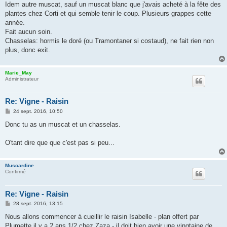
Idem autre muscat, sauf un muscat blanc que j'avais acheté à la fête des
a
g
plantes chez Corti et qui semble tenir le coup. Plusieurs grappes cette
e
année.
Fait aucun soin.
Chasselas: hormis le doré (ou Tramontaner si costaud), ne fait rien non
plus, donc exit.
Marie_May
Administrateur
Re: Vigne - Raisin
M
24 sept. 2016, 10:50
e
s
Donc tu as un muscat et un chasselas.
s
a
g
O'tant dire que que c'est pas si peu...
e
Muscardine
Confirmé
Re: Vigne - Raisin
M
28 sept. 2016, 13:15
e
s
Nous allons commencer à cueillir le raisin Isabelle - plan offert par
s
Plumette il y a 2 ans 1/2 chez Zaza - il doit bien avoir une vingtaine de