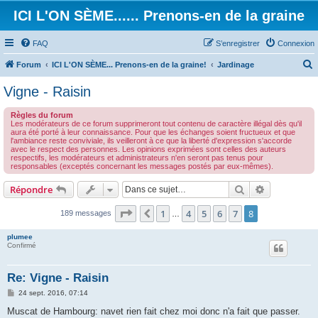
ICI L'ON SÈME...... Prenons-en de la graine
FAQ
S’enregistrer
Connexion
Forum
ICI L'ON SÈME... Prenons-en de la graine!
Jardinage
e
Vigne - Raisin
c
Règles du forum
h
Les modérateurs de ce forum supprimeront tout contenu de caractère illégal dès qu'il
aura été porté à leur connaissance. Pour que les échanges soient fructueux et que
e
l'ambiance reste conviviale, ils veilleront à ce que la liberté d'expression s'accorde
avec le respect des personnes. Les opinions exprimées sont celles des auteurs
r
respectifs, les modérateurs et administrateurs n'en seront pas tenus pour
responsables (exceptés concernant les messages postés par eux-mêmes).
c
h
Rechercher
Recherche 
Répondre
e
Page
8
sur
8
1
4
5
6
7
8
Précédente
189 messages
…
r
plumee
Confirmé
Re: Vigne - Raisin
M
24 sept. 2016, 07:14
e
s
Muscat de Hambourg: navet rien fait chez moi donc n'a fait que passer.
s