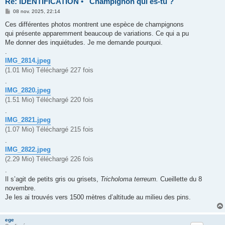
Re: IDENTIFICATION • Champignon qui es-tu ?
M
08 nov. 2025, 22:14
e
s
Ces différentes photos montrent une espèce de champignons
s
qui présente apparemment beaucoup de variations. Ce qui a pu
a
g
Me donner des inquiétudes. Je me demande pourquoi.
e
.
IMG_2814.jpeg
(1.01 Mio) Téléchargé 227 fois
.
IMG_2820.jpeg
(1.51 Mio) Téléchargé 220 fois
.
IMG_2821.jpeg
(1.07 Mio) Téléchargé 215 fois
.
IMG_2822.jpeg
(2.29 Mio) Téléchargé 226 fois
.
Il s’agit de petits gris ou grisets,
Tricholoma terreum.
Cueillette du 8
novembre.
Je les ai trouvés vers 1500 mètres d’altitude au milieu des pins.
ege