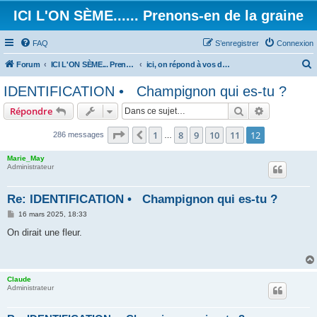
ICI L'ON SÈME...... Prenons-en de la graine
FAQ
S’enregistrer
Connexion
Forum
ICI L'ON SÈME... Prenons-en de la graine!
ici, on répond à vos demandes d’identification.
e
IDENTIFICATION • Champignon qui es-tu ?
c
Rechercher
Recherche 
Répondre
h
e
Page
12
sur
12
1
8
9
10
11
12
Précédente
286 messages
…
r
Marie_May
c
Administrateur
h
Re: IDENTIFICATION • Champignon qui es-tu ?
e
M
16 mars 2025, 18:33
r
e
s
On dirait une fleur.
s
a
g
e
Claude
Administrateur