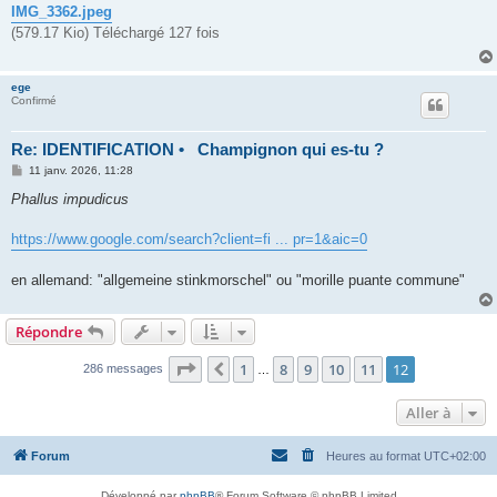
IMG_3362.jpeg
(579.17 Kio) Téléchargé 127 fois
ege
Confirmé
Re: IDENTIFICATION • Champignon qui es-tu ?
M
11 janv. 2026, 11:28
e
s
Phallus impudicus
s
a
g
https://www.google.com/search?client=fi ... pr=1&aic=0
e
en allemand: "allgemeine stinkmorschel" ou "morille puante commune"
Répondre
Page
12
sur
12
1
8
9
10
11
12
Précédente
286 messages
…
Aller à
Forum
Heures au format
UTC+02:00
Développé par
phpBB
® Forum Software © phpBB Limited