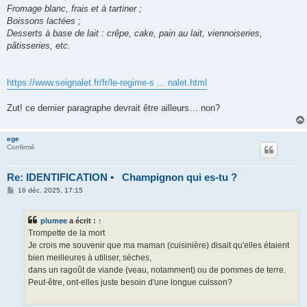
Fromage blanc, frais et à tartiner ;
Boissons lactées ;
Desserts à base de lait : crêpe, cake, pain au lait, viennoiseries,
pâtisseries, etc.
https://www.seignalet.fr/fr/le-regime-s ... nalet.html
Zut! ce dernier paragraphe devrait être ailleurs… non?
ege
Confirmé
Re: IDENTIFICATION • Champignon qui es-tu ?
M
16 déc. 2025, 17:15
e
s
s
plumee
a écrit :
↑
a
g
Trompette de la mort
e
Je crois me souvenir que ma maman (cuisinière) disait qu'elles étaient
bien meilleures à utiliser, sèches,
dans un ragoût de viande (veau, notamment) ou de pommes de terre.
Peut-être, ont-elles juste besoin d'une longue cuisson?