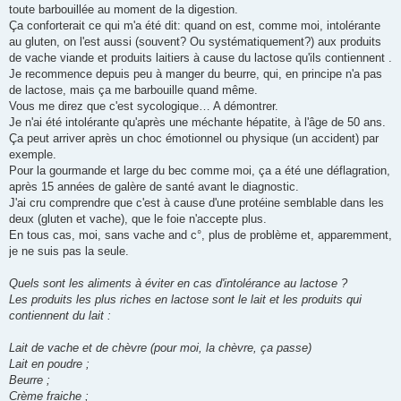
toute barbouillée au moment de la digestion.
Ça conforterait ce qui m'a été dit: quand on est, comme moi, intolérante
au gluten, on l'est aussi (souvent? Ou systématiquement?) aux produits
de vache viande et produits laitiers à cause du lactose qu'ils contiennent .
Je recommence depuis peu à manger du beurre, qui, en principe n'a pas
de lactose, mais ça me barbouille quand même.
Vous me direz que c'est sycologique… A démontrer.
Je n'ai été intolérante qu'après une méchante hépatite, à l'âge de 50 ans.
Ça peut arriver après un choc émotionnel ou physique (un accident) par
exemple.
Pour la gourmande et large du bec comme moi, ça a été une déflagration,
après 15 années de galère de santé avant le diagnostic.
J'ai cru comprendre que c'est à cause d'une protéine semblable dans les
deux (gluten et vache), que le foie n'accepte plus.
En tous cas, moi, sans vache and c°, plus de problème et, apparemment,
je ne suis pas la seule.
Quels sont les aliments à éviter en cas d'intolérance au lactose ?
Les produits les plus riches en lactose sont le lait et les produits qui
contiennent du lait :
Lait de vache et de chèvre (pour moi, la chèvre, ça passe)
Lait en poudre ;
Beurre ;
Crème fraiche ;