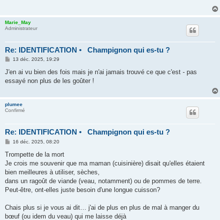
a
g
e
Marie_May
Administrateur
Re: IDENTIFICATION • Champignon qui es-tu ?
M
13 déc. 2025, 19:29
e
s
J'en ai vu bien des fois mais je n'ai jamais trouvé ce que c'est - pas
s
essayé non plus de les goûter !
a
g
e
plumee
Confirmé
Re: IDENTIFICATION • Champignon qui es-tu ?
M
16 déc. 2025, 08:20
e
s
Trompette de la mort
s
Je crois me souvenir que ma maman (cuisinière) disait qu'elles étaient
a
g
bien meilleures à utiliser, sèches,
e
dans un ragoût de viande (veau, notamment) ou de pommes de terre.
Peut-être, ont-elles juste besoin d'une longue cuisson?
Chais plus si je vous ai dit… j'ai de plus en plus de mal à manger du
bœuf (ou idem du veau) qui me laisse déjà