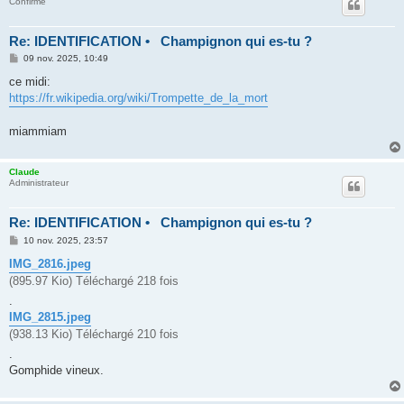
Confirmé
Re: IDENTIFICATION • Champignon qui es-tu ?
M
09 nov. 2025, 10:49
e
s
ce midi:
s
https://fr.wikipedia.org/wiki/Trompette_de_la_mort
a
g
e
miammiam
Claude
Administrateur
Re: IDENTIFICATION • Champignon qui es-tu ?
M
10 nov. 2025, 23:57
e
s
IMG_2816.jpeg
s
(895.97 Kio) Téléchargé 218 fois
a
g
.
e
IMG_2815.jpeg
(938.13 Kio) Téléchargé 210 fois
.
Gomphide vineux.