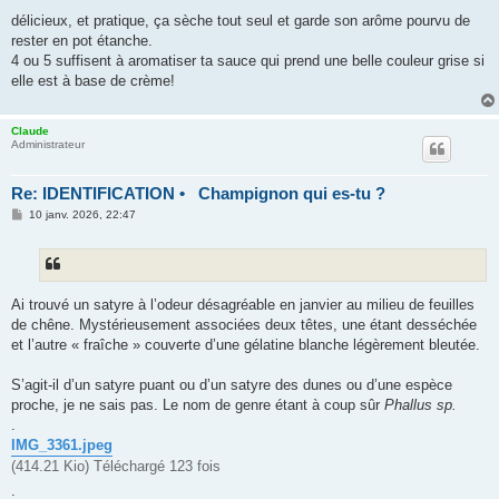
délicieux, et pratique, ça sèche tout seul et garde son arôme pourvu de
rester en pot étanche.
4 ou 5 suffisent à aromatiser ta sauce qui prend une belle couleur grise si
elle est à base de crème!
Claude
Administrateur
Re: IDENTIFICATION • Champignon qui es-tu ?
M
10 janv. 2026, 22:47
e
s
s
a
g
e
Ai trouvé un satyre à l’odeur désagréable en janvier au milieu de feuilles
de chêne. Mystérieusement associées deux têtes, une étant desséchée
et l’autre « fraîche » couverte d’une gélatine blanche légèrement bleutée.
S’agit-il d’un satyre puant ou d’un satyre des dunes ou d’une espèce
proche, je ne sais pas. Le nom de genre étant à coup sûr
Phallus sp.
.
IMG_3361.jpeg
(414.21 Kio) Téléchargé 123 fois
.