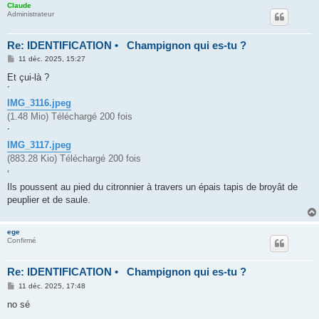
Claude
Administrateur
Re: IDENTIFICATION • Champignon qui es-tu ?
M
11 déc. 2025, 15:27
e
s
Et çui-là ?
s
´
a
g
IMG_3116.jpeg
e
(1.48 Mio) Téléchargé 200 fois
´
IMG_3117.jpeg
(883.28 Kio) Téléchargé 200 fois
‘
Ils poussent au pied du citronnier à travers un épais tapis de broyât de
peuplier et de saule.
ege
Confirmé
Re: IDENTIFICATION • Champignon qui es-tu ?
M
11 déc. 2025, 17:48
e
s
no sé
s