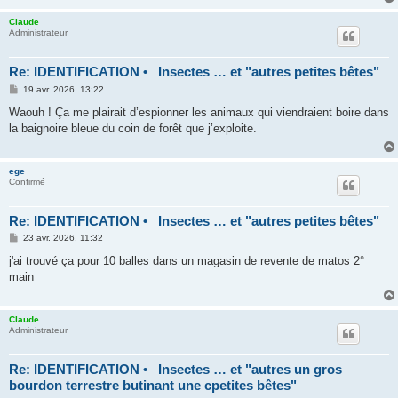
e
Claude
Administrateur
Re: IDENTIFICATION • Insectes … et "autres petites bêtes"
M
19 avr. 2026, 13:22
e
s
Waouh ! Ça me plairait d’espionner les animaux qui viendraient boire dans
s
la baignoire bleue du coin de forêt que j’exploite.
a
g
e
ege
Confirmé
Re: IDENTIFICATION • Insectes … et "autres petites bêtes"
M
23 avr. 2026, 11:32
e
s
j'ai trouvé ça pour 10 balles dans un magasin de revente de matos 2°
s
main
a
g
e
Claude
Administrateur
Re: IDENTIFICATION • Insectes … et "autres un gros
bourdon terrestre butinant une cpetites bêtes"