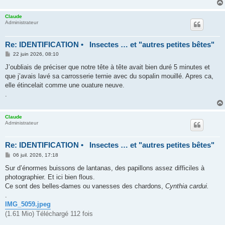
Claude
Administrateur
Re: IDENTIFICATION • Insectes … et "autres petites bêtes"
M
22 juin 2026, 08:10
e
s
J’oubliais de préciser que notre tête à tête avait bien duré 5 minutes et
s
que j’avais lavé sa carrosserie ternie avec du sopalin mouillé. Apres ca,
a
g
elle étincelait comme une ouature neuve.
e
.
Claude
Administrateur
Re: IDENTIFICATION • Insectes … et "autres petites bêtes"
M
06 juil. 2026, 17:18
e
s
Sur d’énormes buissons de lantanas, des papillons assez difficiles à
s
photographier. Et ici bien flous.
a
g
Ce sont des belles-dames ou vanesses des chardons,
Cynthia cardui.
e
.
IMG_5059.jpeg
(1.61 Mio) Téléchargé 112 fois
.