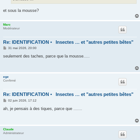
et sous la mousse?
Marc
Modérateur
Re: IDENTIFICATION • Insectes … et "autres petites bêtes"
M
31 mai 2026, 20:00
e
s
seulement des taches, parce que la mousse.....
s
a
g
e
ege
Confirmé
Re: IDENTIFICATION • Insectes … et "autres petites bêtes"
M
02 juin 2026, 17:12
e
s
ah, je pensais à des tiques, parce que .......
s
a
g
e
Claude
Administrateur