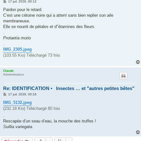
M
17 juil. 2026, 00:12
e
s
Pardon pour le retard.
s
C’est une cétoine noire qui a atterri sans bien replier son aile
a
g
membraneuse.
e
Elle se nourrit de pétales et d"étamines des fleurs.
.
Protaetia morio
.
IMG_2305.jpeg
(103.55 Kio) Téléchargé 73 fois
Claude
Administrateur
Re: IDENTIFICATION • Insectes … et "autres petites bêtes"
M
17 juil. 2026, 00:16
e
s
IMG_5132.jpeg
s
(232.18 Kio) Téléchargé 80 fois
a
g
.
e
Rescapée d’un seau d’eau, la mouche des truffes !
Suillia variegata.