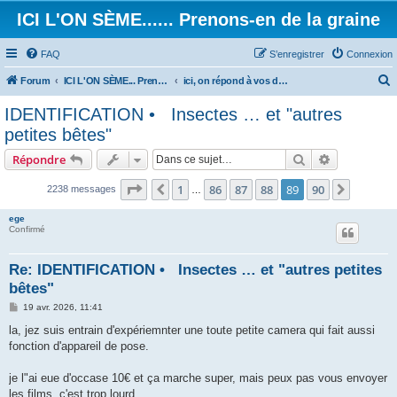
ICI L'ON SÈME...... Prenons-en de la graine
FAQ
S’enregistrer
Connexion
Forum
ICI L'ON SÈME... Prenons-en de la graine!
ici, on répond à vos demandes d’identification.
e
IDENTIFICATION • Insectes … et "autres
c
petites bêtes"
h
Rechercher
Recherche 
Répondre
e
Page
89
sur
90
r
1
86
87
88
89
90
Précédente
Suivant
2238 messages
…
c
ege
h
Confirmé
e
Re: IDENTIFICATION • Insectes … et "autres petites
r
bêtes"
M
19 avr. 2026, 11:41
e
s
la, jez suis entrain d'expériemnter une toute petite camera qui fait aussi
s
fonction d'appareil de pose.
a
g
e
je l"ai eue d'occase 10€ et ça marche super, mais peux pas vous envoyer
les films, c'est trop lourd