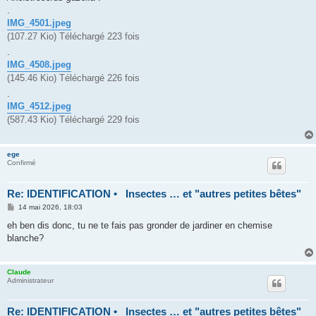
g
.
e
IMG_4501.jpeg
(107.27 Kio) Téléchargé 223 fois
.
IMG_4508.jpeg
(145.46 Kio) Téléchargé 226 fois
.
IMG_4512.jpeg
(587.43 Kio) Téléchargé 229 fois
ege
Confirmé
Re: IDENTIFICATION • Insectes … et "autres petites bêtes"
M
14 mai 2026, 18:03
e
s
eh ben dis donc, tu ne te fais pas gronder de jardiner en chemise
s
blanche?
a
g
e
Claude
Administrateur
Re: IDENTIFICATION • Insectes … et "autres petites bêtes"