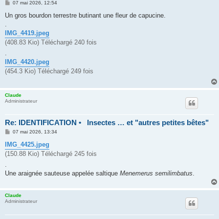
M
07 mai 2026, 12:54
e
s
Un gros bourdon terrestre butinant une fleur de capucine.
s
.
a
g
IMG_4419.jpeg
e
(408.83 Kio) Téléchargé 240 fois
.
IMG_4420.jpeg
(454.3 Kio) Téléchargé 249 fois
Claude
Administrateur
Re: IDENTIFICATION • Insectes … et "autres petites bêtes"
M
07 mai 2026, 13:34
e
s
IMG_4425.jpeg
s
(150.88 Kio) Téléchargé 245 fois
a
g
.
e
Une araignée sauteuse appelée saltique
Menemerus semilimbatus
.
Claude
Administrateur