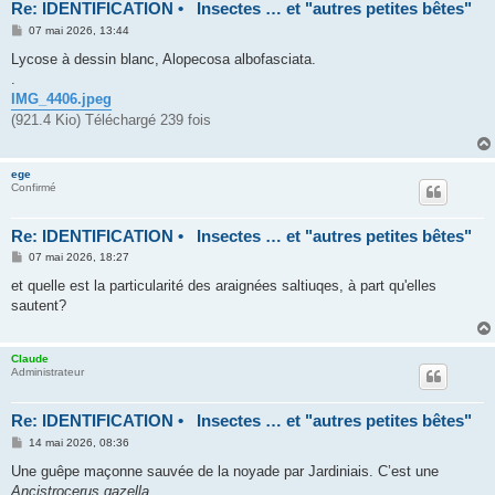
Re: IDENTIFICATION • Insectes … et "autres petites bêtes"
M
07 mai 2026, 13:44
e
s
Lycose à dessin blanc, Alopecosa albofasciata.
s
.
a
g
IMG_4406.jpeg
e
(921.4 Kio) Téléchargé 239 fois
ege
Confirmé
Re: IDENTIFICATION • Insectes … et "autres petites bêtes"
M
07 mai 2026, 18:27
e
s
et quelle est la particularité des araignées saltiuqes, à part qu'elles
s
sautent?
a
g
e
Claude
Administrateur
Re: IDENTIFICATION • Insectes … et "autres petites bêtes"
M
14 mai 2026, 08:36
e
s
Une guêpe maçonne sauvée de la noyade par Jardiniais. C’est une
s
Ancistrocerus gazella
.
a