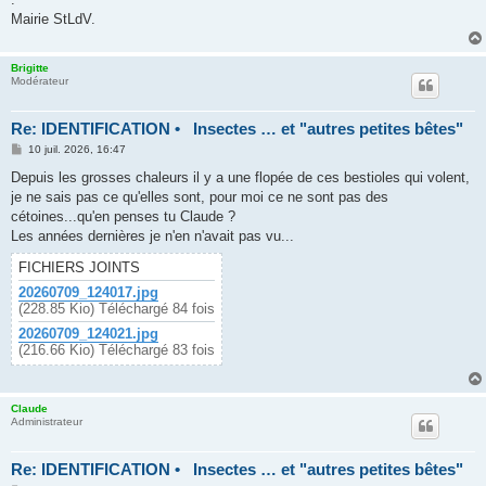
Mairie StLdV.
Brigitte
Modérateur
Re: IDENTIFICATION • Insectes … et "autres petites bêtes"
M
10 juil. 2026, 16:47
e
s
Depuis les grosses chaleurs il y a une flopée de ces bestioles qui volent,
s
je ne sais pas ce qu'elles sont, pour moi ce ne sont pas des
a
g
cétoines...qu'en penses tu Claude ?
e
Les années dernières je n'en n'avait pas vu...
FICHIERS JOINTS
20260709_124017.jpg
(228.85 Kio) Téléchargé 84 fois
20260709_124021.jpg
(216.66 Kio) Téléchargé 83 fois
Claude
Administrateur
Re: IDENTIFICATION • Insectes … et "autres petites bêtes"