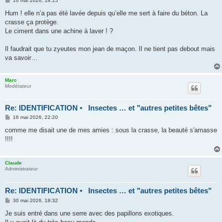
16 mai 2026, 18:15
e
s
Hum ! elle n’a pas été lavée depuis qu’elle me sert à faire du béton. La
s
crasse ça protège.
a
g
Le ciment dans une achine à laver ! ?
e
Il faudrait que tu zyeutes mon jean de maçon. Il ne tient pas debout mais
va savoir…
Marc
Modérateur
Re: IDENTIFICATION • Insectes … et "autres petites bêtes"
M
16 mai 2026, 22:20
e
s
comme me disait une de mes amies : sous la crasse, la beauté s'amasse
s
!!!!
a
g
e
Claude
Administrateur
Re: IDENTIFICATION • Insectes … et "autres petites bêtes"
M
30 mai 2026, 18:32
e
s
Je suis entré dans une serre avec des papillons exotiques.
s