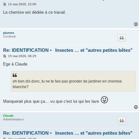
M
14 mai 2026, 22:00
e
s
La chemise est dédiée à ce travail.
s
a
g
e
plumee
Confirmé
Re: IDENTIFICATION • Insectes … et "autres petites bêtes"
M
15 mai 2026, 06:25
e
s
Ege à Claude
s
a
g
e
eh ben dis donc, tu ne te fais pas gronder de jardiner en chemise
blanche?
😜
Manquerait plus que ça… vu que c'est lui qui les lave
Claude
Administrateur
Re: IDENTIFICATION • Insectes … et "autres petites bêtes"
M