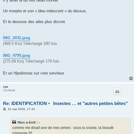
Il y avait là du très beau monde.
a
g
.
e
Un morpho et son « bleu iridescent » du dessus,
Et le dessous des ailes plus discret.
.
.
IMG_2032.jpeg
(469.5 Kio) Téléchargé 180 fois
.
IMG_4799.jpeg
(275.69 Kio) Téléchargé 179 fois
.
Et un
Hipolimnas
sur vote serviteur.
ege
Confirmé
Re: IDENTIFICATION • Insectes … et "autres petites bêtes"
M
31 mai 2026, 17:10
e
s
s
Marc
a écrit :
↑
a
g
comme me disait une de mes amies : sous la crasse, la beauté
e
s'amasse !!!!