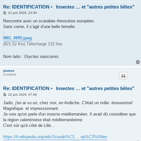
Re: IDENTIFICATION • Insectes … et "autres petites bêtes"
M
21 juin 2026, 23:30
e
s
Rencontre avec un scarabée rhinocéros européen.
s
Sans corne, il s’agit d’une belle femelle.
a
g
.
e
IMG_4995.jpeg
(821.52 Kio) Téléchargé 132 fois
.
Nom latin :
Oryctes nasicornis
.
plumee
Confirmé
Re: IDENTIFICATION • Insectes … et "autres petites bêtes"
M
22 juin 2026, 07:49
e
s
Jadis, j'en ai vu un, chez moi, en Ardèche. C'était un mâle: énoooorme!
s
Magnifique. et impressionnant.
a
g
Je vois qu'on parle d'un insecte méditerranéen. Il avait dû considérer que
e
la région valentinoise était méditerranéenne.
C'est sûr qu'à côté de Lille…
https://fr.wikipedia.org/wiki/Scarab%C3 ... op%C3%A9en