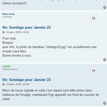
e
même occasion!)
Main-verte
Confirmé
Re: Sondage pour Janvier 23
M
10 janv. 2023, 16:32
e
s
Pour xyla.
s
Bonjour.
a
g
pour info, la photo du bandeau "sitelogo10.jpg" est actuellement une
e
simple case bleu.
Bonne Année à vous.
xyla56
Administrateur
Re: Sondage pour Janvier 23
M
10 janv. 2023, 16:48
e
s
Merci de l'avoir signalé et voilà c'est réparé (une bête erreur dans
s
l'adresse de l'image); maintenant Ege apparaît sur fond de coucher de
a
g
soleil.
e