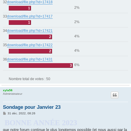
32
download/file.php?id=17418
2%
1
33
download/file.php?id=17417
2%
1
34
download/file.php?id=17421
4%
2
35
download/file.php?id=17422
4%
2
36
download/file.php?id=17431
6%
3
Nombre total de votes :
50
xyla56
Administrateur
Sondage pour Janvier 23
M
31 déc. 2022, 08:26
e
BONNE ANNÉE 2023
s
s
a
que notre forum continue le plus longtemps possible (et nous aussi par la
g