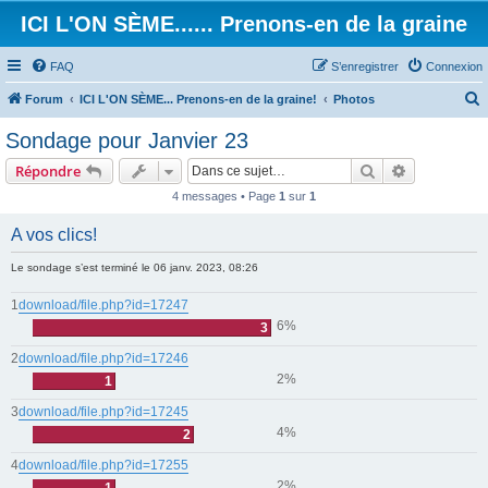
ICI L'ON SÈME...... Prenons-en de la graine
FAQ
S’enregistrer
Connexion
Forum
ICI L'ON SÈME... Prenons-en de la graine!
Photos
e
Sondage pour Janvier 23
c
Rechercher
Recherche 
Répondre
h
4 messages • Page
1
sur
1
e
r
A vos clics!
c
Le sondage s’est terminé le 06 janv. 2023, 08:26
h
1
download/file.php?id=17247
e
6%
3
r
2
download/file.php?id=17246
2%
1
3
download/file.php?id=17245
4%
2
4
download/file.php?id=17255
2%