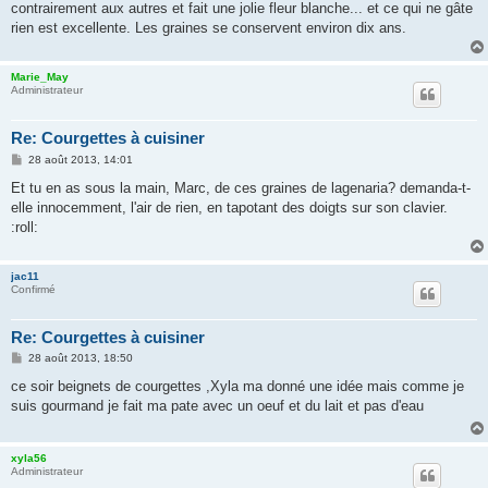
contrairement aux autres et fait une jolie fleur blanche... et ce qui ne gâte
rien est excellente. Les graines se conservent environ dix ans.
Marie_May
Administrateur
Re: Courgettes à cuisiner
M
28 août 2013, 14:01
e
s
Et tu en as sous la main, Marc, de ces graines de lagenaria? demanda-t-
s
elle innocemment, l'air de rien, en tapotant des doigts sur son clavier.
a
g
:roll:
e
jac11
Confirmé
Re: Courgettes à cuisiner
M
28 août 2013, 18:50
e
s
ce soir beignets de courgettes ,Xyla ma donné une idée mais comme je
s
suis gourmand je fait ma pate avec un oeuf et du lait et pas d'eau
a
g
e
xyla56
Administrateur