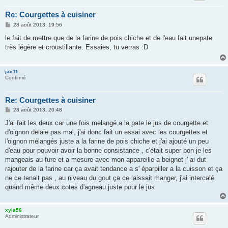
Re: Courgettes à cuisiner
M
28 août 2013, 19:56
e
s
le fait de mettre que de la farine de pois chiche et de l'eau fait unepate
s
très légère et croustillante. Essaies, tu verras :D
a
g
e
jac11
Confirmé
Re: Courgettes à cuisiner
M
28 août 2013, 20:48
e
s
J'ai fait les deux car une fois melangé a la pate le jus de courgette et
s
d'oignon delaie pas mal, j'ai donc fait un essai avec les courgettes et
a
g
l'oignon mélangés juste a la farine de pois chiche et j'ai ajouté un peu
e
d'eau pour pouvoir avoir la bonne consistance , c'était super bon je les
mangeais au fure et a mesure avec mon appareille a beignet j' ai dut
rajouter de la farine car ça avait tendance a s' éparpiller a la cuisson et ça
ne ce tenait pas , au niveau du gout ça ce laissait manger, j'ai intercalé
quand même deux cotes d'agneau juste pour le jus
xyla56
Administrateur