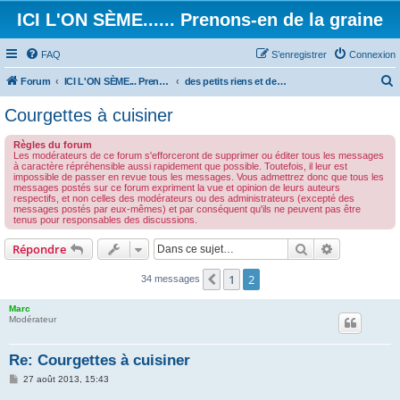
ICI L'ON SÈME...... Prenons-en de la graine
FAQ
S’enregistrer
Connexion
Forum
ICI L'ON SÈME... Prenons-en de la graine!
des petits riens et des grands touts...
e
Courgettes à cuisiner
c
Règles du forum
h
Les modérateurs de ce forum s'efforceront de supprimer ou éditer tous les messages
à caractère répréhensible aussi rapidement que possible. Toutefois, il leur est
e
impossible de passer en revue tous les messages. Vous admettrez donc que tous les
messages postés sur ce forum expriment la vue et opinion de leurs auteurs
r
respectifs, et non celles des modérateurs ou des administrateurs (excepté des
messages postés par eux-mêmes) et par conséquent qu'ils ne peuvent pas être
c
tenus pour responsables des discussions.
h
Rechercher
Recherche 
Répondre
e
r
1
2
Précédente
34 messages
Marc
Modérateur
Re: Courgettes à cuisiner
M
27 août 2013, 15:43
e
s