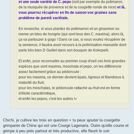
et une seule variété de C. pepo
(soit par exemple du potimaron,
de la musquée de provence et de la cougette ronde de nice)
et là,
vous pourrez récupérer en fin de saison vos graines sans
problème de pureté variétale.
En revanche, si vous plantez du potimarron et un giraumon ou
meme un bleu de hongrie (qui sont tous des C. maxima), alors là,
ça va partouzer à gogo ! Dans ce cas, si vous voulez récupérer de
la semence, il faudra avoir recours à la pollinisation manuelle dont
parle très bien D Guillet dans son bouquin de Kokopelli.
Et enfin, pour reconnaitre au premier coup d'oeil ces trois grandes
espèces que sont maxima, moschata et pepo, on les différencie
assez facilement grâce au pédoncule :
pour les maxima, ce dernier devient épais, ligneux et filandreux à
maturité du fruit,
pour les moschatas, le pédoncule rattaché au fruit est en forme
d'étoile caractéristique,
et enfin les pepos, c'est les autres !»
Chichi, je cultive les trois en question + tu peux ajouter la courgette
grimpante de Chine qui est une Courge Lagenaria. Outre qu'elle courre et
grimpe à peu près partout et très productive, elle fleurit le soir