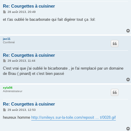
Re: Courgettes à cuisiner
M
28 août 2013, 20:49
e
s
et t'as oublié le bacarbonate qui fait digérer tout ça :lol:
s
a
g
e
jac11
Confirmé
Re: Courgettes à cuisiner
M
29 août 2013, 11:44
e
s
C'est vrai que j'ai oublié le bicarbonate , je l'ai remplacé par un domaine
s
de Brau ( pinard) et c'est bien passé
a
g
e
xyla56
Administrateur
Re: Courgettes à cuisiner
M
29 août 2013, 12:53
e
s
heureux homme
http://smileys.sur-la-toile.com/reposit ... t/0028.gif
s
a
g
e