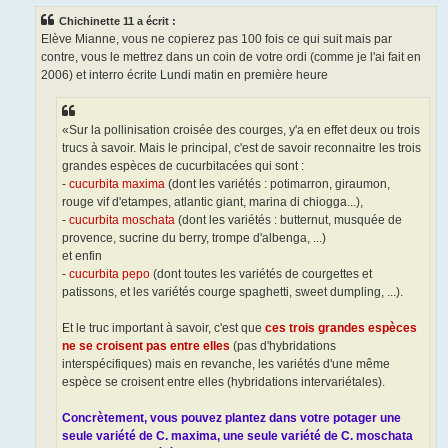
s
Chichinette 11 a écrit :
a
g
Elève Mianne, vous ne copierez pas 100 fois ce qui suit mais par
e
contre, vous le mettrez dans un coin de votre ordi (comme je l'ai fait en
2006) et interro écrite Lundi matin en première heure
«Sur la pollinisation croisée des courges, y'a en effet deux ou trois
trucs à savoir. Mais le principal, c'est de savoir reconnaitre les trois
grandes espèces de cucurbitacées qui sont :
-
cucurbita maxima
(dont les variétés : potimarron, giraumon,
rouge vif d'etampes, atlantic giant, marina di chiogga...),
-
cucurbita moschata
(dont les variétés : butternut, musquée de
provence, sucrine du berry, trompe d'albenga, ...)
et enfin
-
cucurbita pepo
(dont toutes les variétés de courgettes et
patissons, et les variétés courge spaghetti, sweet dumpling, ...).
Et le truc important à savoir, c'est que
ces trois grandes espèces
ne se croisent pas entre elles
(pas d'hybridations
interspécifiques) mais en revanche, les variétés d'une même
espèce se croisent entre elles (hybridations intervariétales).
Concrètement, vous pouvez plantez dans votre potager une
seule variété de C. maxima, une seule variété de C. moschata