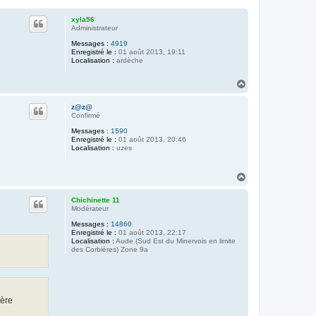
xyla56
Administrateur
Messages :
4919
Enregistré le :
01 août 2013, 19:11
Localisation :
ardèche
H
a
u
z@z@
t
Confirmé
Messages :
1590
Enregistré le :
01 août 2013, 20:46
Localisation :
uzes
H
a
u
Chichinette 11
t
Modérateur
Messages :
14860
Enregistré le :
01 août 2013, 22:17
Localisation :
Aude (Sud Est du Minervois en limite
des Corbières) Zone 9a
tère