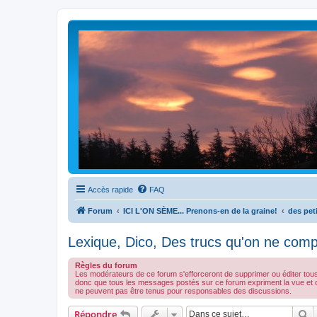
Accès rapide
FAQ
Forum
ICI L'ON SÈME... Prenons-en de la graine!
des peti
Lexique, Dico, Des trucs qu'on ne comp
Règles du forum
Les modérateurs de ce forum s'efforceront de supprimer ou éditer tou
donc que tous les messages postés sur ce forum expriment la vue et 
ne peuvent pas être tenus pour responsables des discussions.
R
Répondre