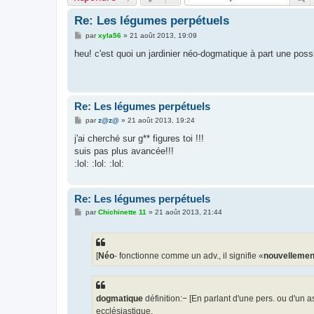
Re: Les légumes perpétuels
M
par
xyla56
»
21 août 2013, 19:09
e
s
heu! c'est quoi un jardinier néo-dogmatique à part une possi
s
a
g
e
Re: Les légumes perpétuels
M
par
z@z@
»
21 août 2013, 19:24
e
s
j'ai cherché sur g** figures toi !!!
s
suis pas plus avancée!!!
a
g
:lol: :lol: :lol:
e
Re: Les légumes perpétuels
M
par
Chichinette 11
»
21 août 2013, 21:44
e
s
s
a
g
[
Néo
- fonctionne comme un adv., il signifie «
nouvellemen
e
dogmatique
définition:− [En parlant d'une pers. ou d'un
ecclésiastique.