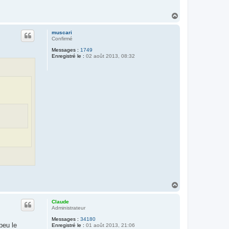
H
a
u
muscari
t
Confirmé
Messages :
1749
Enregistré le :
02 août 2013, 08:32
H
a
u
Claude
t
Administrateur
Messages :
34180
peu le
Enregistré le :
01 août 2013, 21:06