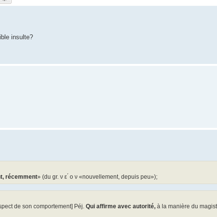
ble insulte?
t, récemment
» (du gr. ν ε ́ ο ν «nouvellement, depuis peu»);
 aspect de son comportement] Péj.
Qui affirme avec autorité,
à la manière du magis