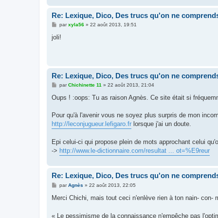
Re: Lexique, Dico, Des trucs qu'on ne comprends
M
par
xyla56
»
22 août 2013, 19:51
e
s
joli!
s
a
g
e
Re: Lexique, Dico, Des trucs qu'on ne comprends
M
par
Chichinette 11
»
22 août 2013, 21:04
e
s
Oups ! :oops: Tu as raison Agnès. Ce site était si fréquemme
s
a
g
Pour qu'à l'avenir vous ne soyez plus surpris de mon incomm
e
http://leconjugueur.lefigaro.fr
lorsque j'ai un doute.
Epi celui-ci qui propose plein de mots approchant celui qu'o
->
http://www.le-dictionnaire.com/resultat ... ot=%E9reur
Re: Lexique, Dico, Des trucs qu'on ne comprends
M
par
Agnès
»
22 août 2013, 22:05
e
s
Merci Chichi, mais tout ceci n'enlève rien à ton nain- con- m
s
a
g
« Le pessimisme de la connaissance n'empêche pas l'optimi