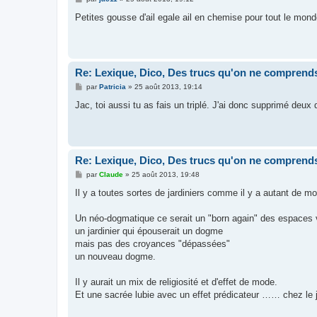
e
s
Petites gousse d'ail egale ail en chemise pour tout le mon
s
a
g
e
Re: Lexique, Dico, Des trucs qu'on ne comprends
M
par
Patricia
»
25 août 2013, 19:14
e
s
Jac, toi aussi tu as fais un triplé. J'ai donc supprimé de
s
a
g
e
Re: Lexique, Dico, Des trucs qu'on ne comprends
M
par
Claude
»
25 août 2013, 19:48
e
s
Il y a toutes sortes de jardiniers comme il y a autant de m
s
a
g
Un néo-dogmatique ce serait un "born again" des espaces v
e
un jardinier qui épouserait un dogme
mais pas des croyances "dépassées"
un nouveau dogme.
Il y aurait un mix de religiosité et d'effet de mode.
Et une sacrée lubie avec un effet prédicateur …… chez le 