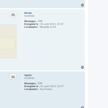
H
a
u
Hestia
t
Confirmé
Messages :
743
Enregistré le :
01 août 2013, 22:37
Localisation :
Marseille et 04
H
a
u
Agnès
t
Confirmé
Messages :
578
Enregistré le :
01 août 2013, 22:47
Localisation :
Sud Poitou
H