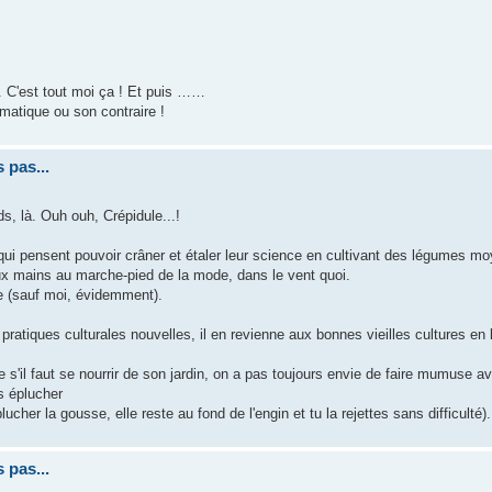
t. C'est tout moi ça ! Et puis ……
matique ou son contraire !
 pas...
s, là. Ouh ouh, Crépidule...!
i pensent pouvoir crâner et étaler leur science en cultivant des légumes 
ux mains au marche-pied de la mode, dans le vent quoi.
re (sauf moi, évidemment).
 pratiques culturales nouvelles, il en revienne aux bonnes vieilles cultures en 
e s'il faut se nourrir de son jardin, on a pas toujours envie de faire mumuse a
s éplucher
her la gousse, elle reste au fond de l'engin et tu la rejettes sans difficulté).
 pas...