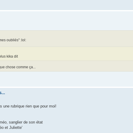
es oubliés" :lol:
us kika dit
ue chose comme ça...
...
s une rubrique rien que pour moi!
méo, sanglier de son état
o et Juliette'