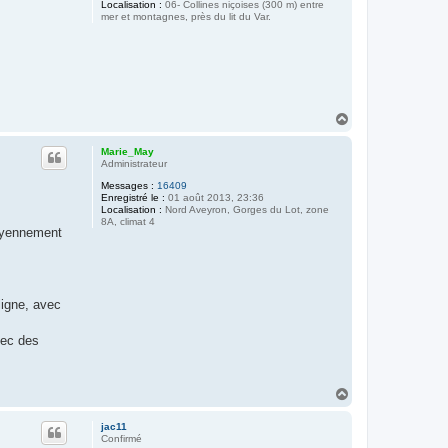
Localisation :
06- Collines niçoises (300 m) entre
mer et montagnes, près du lit du Var.
H
a
u
Marie_May
t
Administrateur
Messages :
16409
Enregistré le :
01 août 2013, 23:36
Localisation :
Nord Aveyron, Gorges du Lot, zone
8A, climat 4
moyennement
ligne, avec
vec des
H
a
u
jac11
t
Confirmé