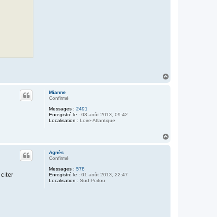
H
a
u
Mianne
t
Confirmé
Messages :
2491
Enregistré le :
03 août 2013, 09:42
Localisation :
Loire-Atlantique
H
a
u
Agnès
t
Confirmé
Messages :
578
citer
Enregistré le :
01 août 2013, 22:47
Localisation :
Sud Poitou