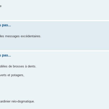
de
 pas...
ux des messages excédentaires.
 pas...
odèles de brosses à dents.
erts et potagers,
jardinier néo-dogmatique.