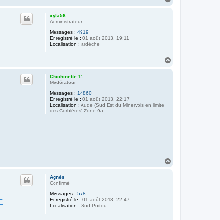
a
u
xyla56
t
Administrateur
Messages :
4919
Enregistré le :
01 août 2013, 19:11
Localisation :
ardèche
H
a
u
Chichinette 11
t
Modérateur
Messages :
14860
Enregistré le :
01 août 2013, 22:17
Localisation :
Aude (Sud Est du Minervois en limite
des Corbières) Zone 9a
>
H
a
u
Agnès
t
Confirmé
Messages :
578
IF
Enregistré le :
01 août 2013, 22:47
Localisation :
Sud Poitou