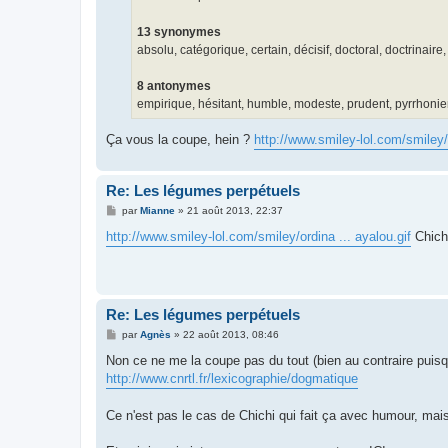
13 synonymes
absolu, catégorique, certain, décisif, doctoral, doctrinai
8 antonymes
empirique, hésitant, humble, modeste, prudent, pyrrhonien
Ça vous la coupe, hein ?
http://www.smiley-lol.com/smiley/l
Re: Les légumes perpétuels
M
par
Mianne
»
21 août 2013, 22:37
e
s
http://www.smiley-lol.com/smiley/ordina ... ayalou.gif
Chichi
s
a
g
e
Re: Les légumes perpétuels
M
par
Agnès
»
22 août 2013, 08:46
e
s
Non ce ne me la coupe pas du tout (bien au contraire puisque 
s
http://www.cnrtl.fr/lexicographie/dogmatique
a
g
e
Ce n'est pas le cas de Chichi qui fait ça avec humour, mais 