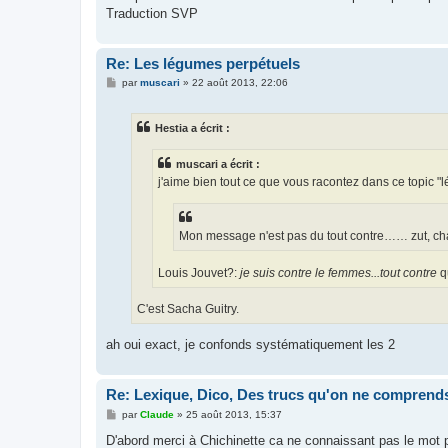
e
Traduction SVP
Re: Les légumes perpétuels
M
par
muscari
»
22 août 2013, 22:06
e
s
s
Hestia a écrit :
a
g
e
muscari a écrit :
j'aime bien tout ce que vous racontez dans ce topic "l
Mon message n'est pas du tout contre…… zut, chai
Louis Jouvet?:
je suis contre le femmes...tout contre
q
C'est Sacha Guitry.
ah oui exact, je confonds systématiquement les 2
Re: Lexique, Dico, Des trucs qu'on ne comprends
M
par
Claude
»
25 août 2013, 15:37
e
s
D'abord merci à Chichinette ca ne connaissant pas le mot p