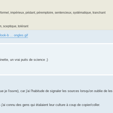
re, formel, impérieux, pédant, péremptoire, sentencieux, systématique, tranchant
, sceptique, tolérant
ook-b ... ongles.gif
nette, un vrai puits de science ;)
je l'ouvre), car j'ai l'habitude de signaler les sources lorsqu'on oublie de les 
j'ai connu des gens qui étalaient leur culture à coup de copier/coller.