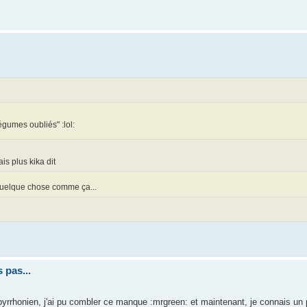
égumes oubliés" :lol:
s plus kika dit
uelque chose comme ça...
 pas...
yrrhonien, j'ai pu combler ce manque :mrgreen: et maintenant, je connais un 