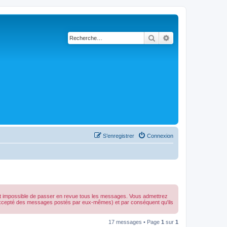
Rechercher
Recherche avancé
S’enregistrer
Connexion
est impossible de passer en revue tous les messages. Vous admettrez
(excepté des messages postés par eux-mêmes) et par conséquent qu'ils
17 messages • Page
1
sur
1