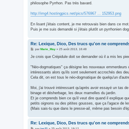
s
philosophe Pyrrhon. Pas très bavard.
a
g
e
http://img4.hostingpics.net/pics/576967 ... 152953.png
En lisant j'étais content, je me retrouvais bien dans ce mo
Puis je me suis demandé si j'étais plutôt un pyrrhonien dog
Re: Lexique, Dico, Des trucs qu'on ne comprends
M
par
Marie_May
»
25 août 2013, 16:48
e
s
Je crois que Crépidule doit se demander où il a mis les pied
s
a
g
"Néo-dogmatiques" ça désigne les nouveaux emmerdeurs qu
e
intéressants alors qu'ils sont seulement accrochés des de
Cela dit, on est tous le néo-dogmatique de quelqu'un d'aut
Moi, j'ai trouvé intéressant qu'après avoir essayé un tas de
binage et désherbage, les deux mamelles du jardin.
Et je comprends bien ce qu'il veut dire quand il explique qu
petits oignons ou des pitites gousses, que ça l'agace de le
(Mais sais-tu que dans le presse-ail, même pas besoin d'épluc
Re: Lexique, Dico, Des trucs qu'on ne comprends
M
par
jac11
»
25 août 2013, 19:12