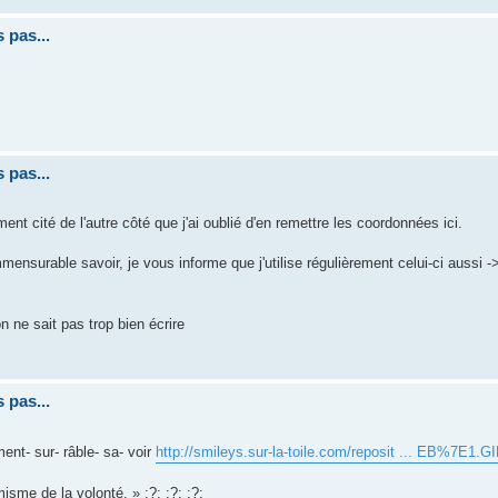
 pas...
 pas...
nt cité de l'autre côté que j'ai oublié d'en remettre les coordonnées ici.
ensurable savoir, je vous informe que j'utilise régulièrement celui-ci aussi -
n ne sait pas trop bien écrire
 pas...
ent- sur- râble- sa- voir
http://smileys.sur-la-toile.com/reposit ... EB%7E1.G
sme de la volonté. » :?: :?: :?: