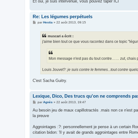
Et oui, je suis intervenue, vous pouvez taper ICI
Re: Les légumes perpétuels
M
par
Hestia
»
22 août 2013, 09:15
e
s
s
muscari a écrit :
a
g
j'aime bien tout ce que vous racontez dans ce topic "légum
e
Mon message n'est pas du tout contre…… zut, chais pl
Louis Jouvet?:
je suis contre le femmes...tout contre
quelq
C'est Sacha Guitry.
Lexique, Dico, Des trucs qu'on ne comprends pas
M
par
Agnès
»
22 août 2013, 19:47
e
s
Au besoin jeu de maux capillotractés .mais non ce n'est pa
s
la preuve
a
g
e
Aggrointages :?: personnellement je pense à un certain Ro
citation bidon: 'Il y avait de grands aggrointages entre Romé