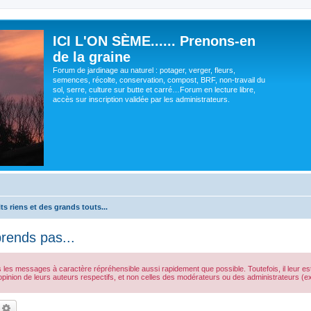
ICI L'ON SÈME...... Prenons-en
de la graine
Forum de jardinage au naturel : potager, verger, fleurs,
semences, récolte, conservation, compost, BRF, non-travail du
sol, serre, culture sur butte et carré…Forum en lecture libre,
accès sur inscription validée par les administrateurs.
ts riens et des grands touts...
rends pas...
s les messages à caractère répréhensible aussi rapidement que possible. Toutefois, il leur 
opinion de leurs auteurs respectifs, et non celles des modérateurs ou des administrateurs 
echercher
Recherche avancée