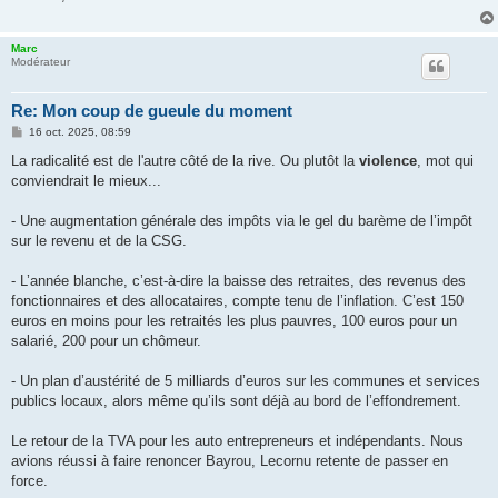
g
e
Marc
Modérateur
Re: Mon coup de gueule du moment
M
16 oct. 2025, 08:59
e
s
La radicalité est de l'autre côté de la rive. Ou plutôt la
violence
, mot qui
s
conviendrait le mieux...
a
g
e
- Une augmentation générale des impôts via le gel du barème de l’impôt
sur le revenu et de la CSG.
- L’année blanche, c’est-à-dire la baisse des retraites, des revenus des
fonctionnaires et des allocataires, compte tenu de l’inflation. C’est 150
euros en moins pour les retraités les plus pauvres, 100 euros pour un
salarié, 200 pour un chômeur.
- Un plan d’austérité de 5 milliards d’euros sur les communes et services
publics locaux, alors même qu’ils sont déjà au bord de l’effondrement.
Le retour de la TVA pour les auto entrepreneurs et indépendants. Nous
avions réussi à faire renoncer Bayrou, Lecornu retente de passer en
force.