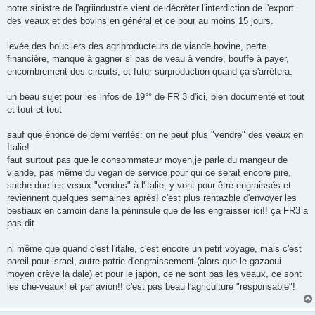
g
notre sinistre de l'agriindustrie vient de décrèter l'interdiction de l'export
e
des veaux et des bovins en général et ce pour au moins 15 jours.
levée des boucliers des agriproducteurs de viande bovine, perte
financière, manque à gagner si pas de veau à vendre, bouffe à payer,
encombrement des circuits, et futur surproduction quand ça s'arrètera.
un beau sujet pour les infos de 19°° de FR 3 d'ici, bien documenté et tout
et tout et tout
sauf que énoncé de demi vérités: on ne peut plus "vendre" des veaux en
Italie!
faut surtout pas que le consommateur moyen,je parle du mangeur de
viande, pas même du vegan de service pour qui ce serait encore pire,
sache due les veaux "vendus" à l'italie, y vont pour être engraissés et
reviennent quelques semaines après! c'est plus rentazble d'envoyer les
bestiaux en camoin dans la péninsule que de les engraisser ici!! ça FR3 a
pas dit
ni même que quand c'est l'italie, c'est encore un petit voyage, mais c'est
pareil pour israel, autre patrie d'engraissement (alors que le gazaoui
moyen crève la dale) et pour le japon, ce ne sont pas les veaux, ce sont
les che-veaux! et par avion!! c'est pas beau l'agriculture "responsable"!