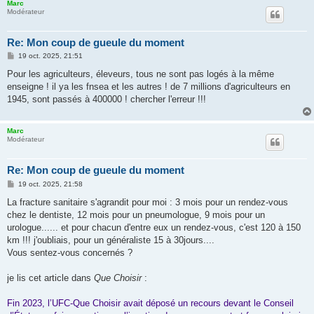
Marc
Modérateur
Re: Mon coup de gueule du moment
M
19 oct. 2025, 21:51
e
s
Pour les agriculteurs, éleveurs, tous ne sont pas logés à la même
s
enseigne ! il ya les fnsea et les autres ! de 7 millions d'agriculteurs en
a
g
1945, sont passés à 400000 ! chercher l'erreur !!!
e
Marc
Modérateur
Re: Mon coup de gueule du moment
M
19 oct. 2025, 21:58
e
s
La fracture sanitaire s'agrandit pour moi : 3 mois pour un rendez-vous
s
chez le dentiste, 12 mois pour un pneumologue, 9 mois pour un
a
g
urologue...... et pour chacun d'entre eux un rendez-vous, c'est 120 à 150
e
km !!! j'oubliais, pour un généraliste 15 à 30jours....
Vous sentez-vous concernés ?
je lis cet article dans
Que Choisir
:
Fin 2023, l’UFC-Que Choisir avait déposé un recours devant le Conseil