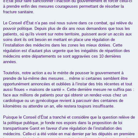
d’État pour faire sanctionner l’inaction du gouvernement et forcer celui-ci
à prendre enfin des mesures courageuses permettant de résorber la
fracture sanitaire.
Le Conseil d’État n’a pas osé nous suivre dans ce combat, qui relève du
pouvoir politique. Depuis plus de dix ans nous demandons que tous les
patients, où qu’ils vivent sur notre territoire, puissent avoir un accès aux
soins dont ils ont besoin en mettant en place une régulation de
l’installation des médecins dans les zones les mieux dotées. Cette
régulation est d’autant plus urgente que les inégalités de répartition des
médecins entre départements se sont aggravées ces 10 dernières
années.
Toutefois, notre action a eu le mérite de pousser le gouvernement à
prendre de lui-même des mesures… même si certaines semblent être
opportunément annoncées et oubliées à l’instar des très récentes et tout
aussi floues « maisons de santé ». Cette dernière mesure ne suffira pas :
face aux millions de patients pour qui obtenir un rendez-vous chez un
cardiologue ou un gynécologue revient à parcourir des centaines de
kilomètres ou attendre un an, elle restera toujours insuffisante.
Puisque le Conseil d’État a tranché et considère que la question relève de
la politique publique, je fonde nos espoirs dans la proposition de loi
transpartisane Garot en faveur d’une régulation de l’installation des
médecins. Celle-ci a été votée en mai dernier par les députés en première