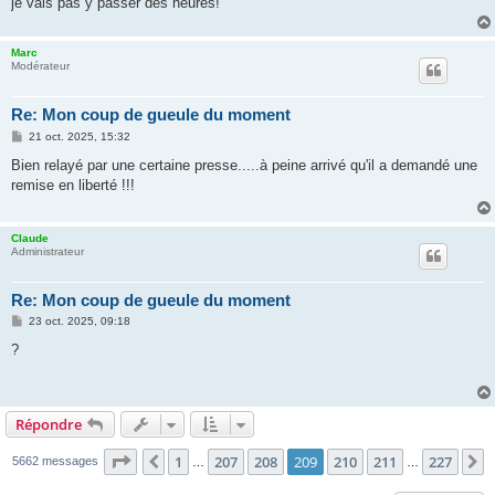
je vais pas y passer des heures!
Marc
Modérateur
Re: Mon coup de gueule du moment
M
21 oct. 2025, 15:32
e
s
Bien relayé par une certaine presse.....à peine arrivé qu'il a demandé une
s
remise en liberté !!!
a
g
e
Claude
Administrateur
Re: Mon coup de gueule du moment
M
23 oct. 2025, 09:18
e
s
?
s
a
g
e
Répondre
Page
209
sur
227
1
207
208
209
210
211
227
Précédente
S
5662 messages
…
…