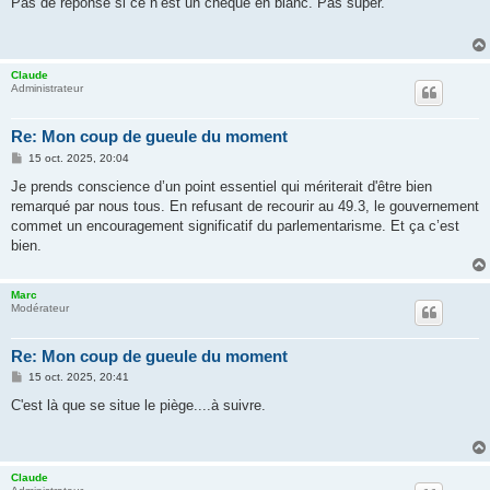
Pas de réponse si ce n’est un chèque en blanc. Pas super.
s
a
g
e
Claude
Administrateur
Re: Mon coup de gueule du moment
M
15 oct. 2025, 20:04
e
s
Je prends conscience d’un point essentiel qui mériterait d'être bien
s
remarqué par nous tous. En refusant de recourir au 49.3, le gouvernement
a
g
commet un encouragement significatif du parlementarisme. Et ça c’est
e
bien.
Marc
Modérateur
Re: Mon coup de gueule du moment
M
15 oct. 2025, 20:41
e
s
C'est là que se situe le piège....à suivre.
s
a
g
e
Claude