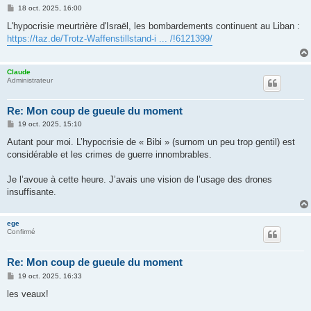
M
18 oct. 2025, 16:00
e
s
L'hypocrisie meurtrière d'Israël, les bombardements continuent au Liban :
s
https://taz.de/Trotz-Waffenstillstand-i ... /!6121399/
a
g
e
Claude
Administrateur
Re: Mon coup de gueule du moment
M
19 oct. 2025, 15:10
e
s
Autant pour moi. L’hypocrisie de « Bibi » (surnom un peu trop gentil) est
s
considérable et les crimes de guerre innombrables.
a
g
e
Je l’avoue à cette heure. J’avais une vision de l’usage des drones
insuffisante.
ege
Confirmé
Re: Mon coup de gueule du moment
M
19 oct. 2025, 16:33
e
s
les veaux!
s
a