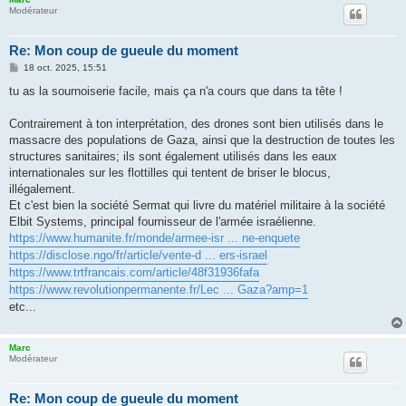
Modérateur
Re: Mon coup de gueule du moment
M
18 oct. 2025, 15:51
e
s
tu as la sournoiserie facile, mais ça n'a cours que dans ta tête !
s
a
g
Contrairement à ton interprétation, des drones sont bien utilisés dans le
e
massacre des populations de Gaza, ainsi que la destruction de toutes les
structures sanitaires; ils sont également utilisés dans les eaux
internationales sur les flottilles qui tentent de briser le blocus,
illégalement.
Et c'est bien la société Sermat qui livre du matériel militaire à la société
Elbit Systems, principal fournisseur de l'armée israélienne.
https://www.humanite.fr/monde/armee-isr ... ne-enquete
https://disclose.ngo/fr/article/vente-d ... ers-israel
https://www.trtfrancais.com/article/48f31936fafa
https://www.revolutionpermanente.fr/Lec ... Gaza?amp=1
etc...
Marc
Modérateur
Re: Mon coup de gueule du moment