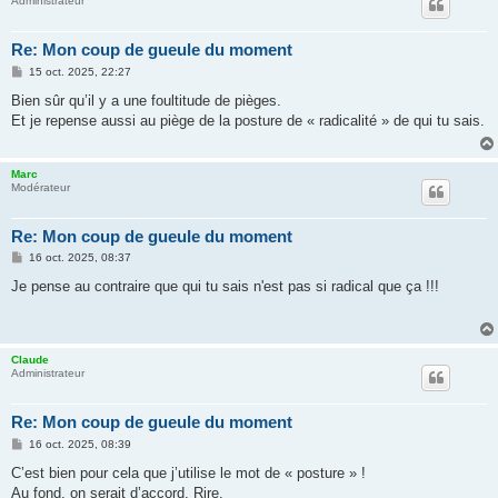
Administrateur
Re: Mon coup de gueule du moment
M
15 oct. 2025, 22:27
e
s
Bien sûr qu’il y a une foultitude de pièges.
s
Et je repense aussi au piège de la posture de « radicalité » de qui tu sais.
a
g
e
Marc
Modérateur
Re: Mon coup de gueule du moment
M
16 oct. 2025, 08:37
e
s
Je pense au contraire que qui tu sais n'est pas si radical que ça !!!
s
a
g
e
Claude
Administrateur
Re: Mon coup de gueule du moment
M
16 oct. 2025, 08:39
e
s
C’est bien pour cela que j’utilise le mot de « posture » !
s
Au fond, on serait d’accord. Rire.
a