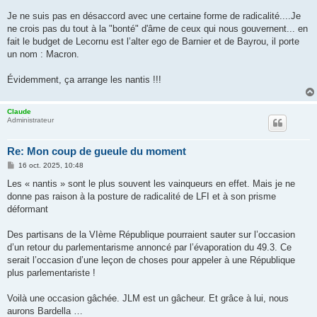
Je ne suis pas en désaccord avec une certaine forme de radicalité....Je
ne crois pas du tout à la "bonté" d'âme de ceux qui nous gouvernent... en
fait le budget de Lecornu est l’alter ego de Barnier et de Bayrou, il porte
un nom : Macron.
Évidemment, ça arrange les nantis !!!
Claude
Administrateur
Re: Mon coup de gueule du moment
M
16 oct. 2025, 10:48
e
s
Les « nantis » sont le plus souvent les vainqueurs en effet. Mais je ne
s
donne pas raison à la posture de radicalité de LFI et à son prisme
a
g
déformant
e
Des partisans de la VIème République pourraient sauter sur l’occasion
d’un retour du parlementarisme annoncé par l’évaporation du 49.3. Ce
serait l’occasion d’une leçon de choses pour appeler à une République
plus parlementariste !
Voilà une occasion gâchée. JLM est un gâcheur. Et grâce à lui, nous
aurons Bardella …