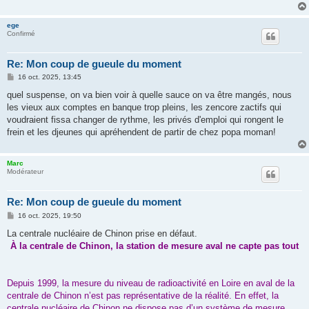
ege
Confirmé
Re: Mon coup de gueule du moment
M
16 oct. 2025, 13:45
e
s
quel suspense, on va bien voir à quelle sauce on va être mangés, nous
s
les vieux aux comptes en banque trop pleins, les zencore zactifs qui
a
g
voudraient fissa changer de rythme, les privés d'emploi qui rongent le
e
frein et les djeunes qui apréhendent de partir de chez popa moman!
Marc
Modérateur
Re: Mon coup de gueule du moment
M
16 oct. 2025, 19:50
e
s
La centrale nucléaire de Chinon prise en défaut.
s
À la centrale de Chinon, la station de mesure aval ne capte pas tout
a
g
e
Depuis 1999, la mesure du niveau de radioactivité en Loire en aval de la
centrale de Chinon n’est pas représentative de la réalité. En effet, la
centrale nucléaire de Chinon ne dispose pas d’un système de mesure