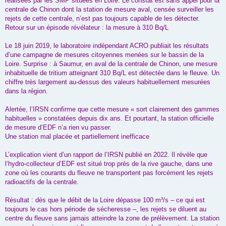
réalisées par les SMP situées en Loire. Le constat est sans appel pour la
centrale de Chinon dont la station de mesure aval, censée surveiller les
rejets de cette centrale, n’est pas toujours capable de les détecter.
Retour sur un épisode révélateur : la mesure à 310 Bq/L
Le 18 juin 2019, le laboratoire indépendant ACRO publiait les résultats
d’une campagne de mesures citoyennes menées sur le bassin de la
Loire. Surprise : à Saumur, en aval de la centrale de Chinon, une mesure
inhabituelle de tritium atteignant 310 Bq/L est détectée dans le fleuve. Un
chiffre très largement au-dessus des valeurs habituellement mesurées
dans la région.
Alertée, l’IRSN confirme que cette mesure « sort clairement des gammes
habituelles » constatées depuis dix ans. Et pourtant, la station officielle
de mesure d’EDF n’a rien vu passer.
Une station mal placée et partiellement inefficace
L’explication vient d’un rapport de l’IRSN publié en 2022. Il révèle que
l’hydro-collecteur d’EDF est situé trop près de la rive gauche, dans une
zone où les courants du fleuve ne transportent pas forcément les rejets
radioactifs de la centrale.
Résultat : dès que le débit de la Loire dépasse 100 m³/s – ce qui est
toujours le cas hors période de sécheresse –, les rejets se diluent au
centre du fleuve sans jamais atteindre la zone de prélèvement. La station