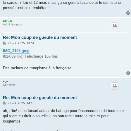
le cardio, 7 km et 12 mois mais ça se gère à l'avance et le dentiste si
pressé c'est plus embêtant!
Claude
Administrateur
Re: Mon coup de gueule du moment
M
21 oct. 2025, 13:51
e
s
IMG_2108.jpeg
s
(814.89 Kio) Téléchargé 166 fois
a
g
.
e
Des racines de trumpisme à la française …
ege
Confirmé
Re: Mon coup de gueule du moment
M
21 oct. 2025, 14:13
e
s
ah, p'tin! si on faisait autant de battage pour l'incarcération de tous ceux
s
qui y ont eu droit aujourd'hui, on saturerait toute la toile et pour
a
g
longtemps!
e