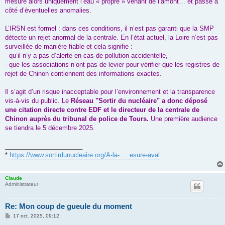
mesure alors uniquement l’eau « propre » venant de l’amont… et passe à
côté d’éventuelles anomalies.
L’IRSN est formel : dans ces conditions, il n’est pas garanti que la SMP
détecte un rejet anormal de la centrale. En l’état actuel, la Loire n’est pas
surveillée de manière fiable et cela signifie :
- qu’il n’y a pas d’alerte en cas de pollution accidentelle,
- que les associations n’ont pas de levier pour vérifier que les registres de
rejet de Chinon contiennent des informations exactes.
Il s’agit d’un risque inacceptable pour l’environnement et la transparence
vis-à-vis du public. Le
Réseau "Sortir du nucléaire" a donc déposé
une citation directe contre EDF et le directeur de la centrale de
Chinon auprès du tribunal de police de Tours.
Une première audience
se tiendra le 5 décembre 2025.
______________________
*
https://www.sortirdunucleaire.org/A-la- ... esure-aval
Claude
Administrateur
Re: Mon coup de gueule du moment
M
17 oct. 2025, 09:12
e