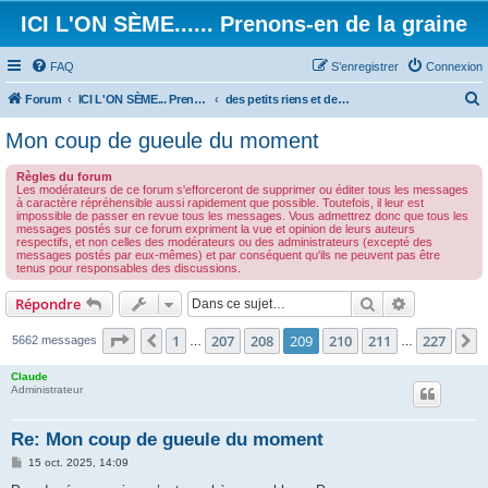
ICI L'ON SÈME...... Prenons-en de la graine
FAQ
S’enregistrer
Connexion
Forum
ICI L'ON SÈME... Prenons-en de la graine!
des petits riens et des grands touts...
e
Mon coup de gueule du moment
c
Règles du forum
h
Les modérateurs de ce forum s'efforceront de supprimer ou éditer tous les messages
à caractère répréhensible aussi rapidement que possible. Toutefois, il leur est
e
impossible de passer en revue tous les messages. Vous admettrez donc que tous les
messages postés sur ce forum expriment la vue et opinion de leurs auteurs
r
respectifs, et non celles des modérateurs ou des administrateurs (excepté des
messages postés par eux-mêmes) et par conséquent qu'ils ne peuvent pas être
c
tenus pour responsables des discussions.
h
Rechercher
Recherche 
Répondre
e
r
Page
209
sur
227
1
207
208
209
210
211
227
Précédente
S
5662 messages
…
…
Claude
Administrateur
Re: Mon coup de gueule du moment
M
15 oct. 2025, 14:09
e
s