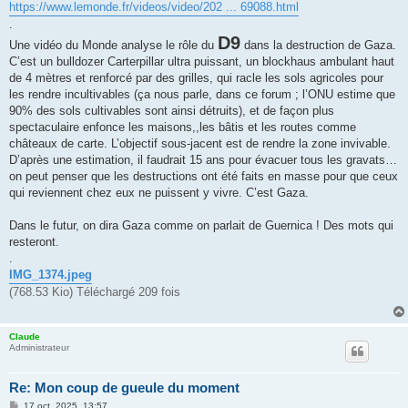
s
https://www.lemonde.fr/videos/video/202 ... 69088.html
s
.
a
g
D9
Une vidéo du Monde analyse le rôle du
dans la destruction de Gaza.
e
C’est un bulldozer Carterpillar ultra puissant, un blockhaus ambulant haut
de 4 mètres et renforcé par des grilles, qui racle les sols agricoles pour
les rendre incultivables (ça nous parle, dans ce forum ; l’ONU estime que
90% des sols cultivables sont ainsi détruits), et de façon plus
spectaculaire enfonce les maisons,,les bâtis et les routes comme
châteaux de carte. L’objectif sous-jacent est de rendre la zone invivable.
D’après une estimation, il faudrait 15 ans pour évacuer tous les gravats…
on peut penser que les destructions ont été faits en masse pour que ceux
qui reviennent chez eux ne puissent y vivre. C’est Gaza.
Dans le futur, on dira Gaza comme on parlait de Guernica ! Des mots qui
resteront.
.
IMG_1374.jpeg
(768.53 Kio) Téléchargé 209 fois
Claude
Administrateur
Re: Mon coup de gueule du moment
M
17 oct. 2025, 13:57