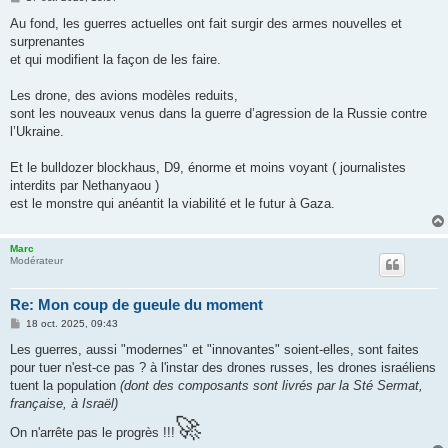
e
s
Au fond, les guerres actuelles ont fait surgir des armes nouvelles et
s
surprenantes
a
g
et qui modifient la façon de les faire.
e
Les drone, des avions modèles reduits,
sont les nouveaux venus dans la guerre d’agression de la Russie contre
l’Ukraine.
Et le bulldozer blockhaus, D9, énorme et moins voyant ( journalistes
interdits par Nethanyaou )
est le monstre qui anéantit la viabilité et le futur à Gaza.
Marc
Modérateur
Re: Mon coup de gueule du moment
M
18 oct. 2025, 09:43
e
s
Les guerres, aussi "modernes" et "innovantes" soient-elles, sont faites
s
pour tuer n'est-ce pas ? à l'instar des drones russes, les drones israéliens
a
g
tuent la population
(dont des composants sont livrés par la Sté Sermat,
e
française, à Israël)
🚀
On n'arrête pas le progrès !!!