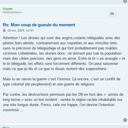
Claude
Administrateur
Re: Mon coup de gueule du moment
M
18 oct. 2025, 12:57
e
s
Attention ! Les drones qui sont des engins volants téléguidés avec des
s
pilotes bien abrités, contrairement aux roquettes et aux missiles tirés
a
g
sans la précision du téléguidage et qui font probablement pas maldes
e
victimes collatérales, les drones donc, ne doivent pas tuer la population
mais des cibles précises, des gens en arme. Entre le tir « en aveugle » et
le tir téléguidé, les effets sont forcément différents. On peut raisonner
mais ce que je dis et ce que tu disais restent des suppositions.
Mais tu as raison la guerre c’est l’horreur. Là encore, c’est un conflit de
type colonial (de peuplement) et une guerre de religions.
.
Par contre, les destructions permises par les D9 en font des « armes de
long terme » avec un but évident : rendre la région raclée inhabitable sur
une très longue durée. Perso, cela me frappe, l’on devine l’intention
sournoise …
.
Marc