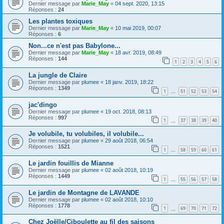
Dernier message par
Marie_May
«
04 sept. 2020, 13:15
Réponses :
24
Les plantes toxiques
Dernier message par
Marie_May
«
10 mai 2019, 00:07
Réponses :
6
Non...ce n'est pas Babylone...
Dernier message par
Marie_May
«
18 avr. 2019, 08:49
Réponses :
144
1
2
3
4
5
6
La jungle de Claire
Dernier message par
plumee
«
18 janv. 2019, 18:22
Réponses :
1349
1
51
52
53
54
…
jac'dingo
Dernier message par
plumee
«
19 oct. 2018, 08:13
Réponses :
997
1
37
38
39
40
…
Je volubile, tu volubiles, il volubile...
Dernier message par
plumee
«
29 août 2018, 06:54
Réponses :
1521
1
58
59
60
61
…
Le jardin fouillis de Mianne
Dernier message par
plumee
«
02 août 2018, 10:19
Réponses :
1449
1
55
56
57
58
…
Le jardin de Montagne de LAVANDE
Dernier message par
plumee
«
02 août 2018, 10:10
Réponses :
1778
1
69
70
71
72
…
Chez Joëlle/Ciboulette au fil des saisons