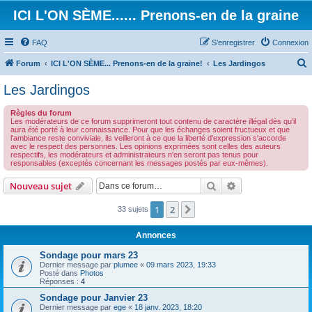
ICI L'ON SÈME...... Prenons-en de la graine
FAQ
S’enregistrer
Connexion
Forum
ICI L'ON SÈME... Prenons-en de la graine!
Les Jardingos
e
Les Jardingos
c
Règles du forum
h
Les modérateurs de ce forum supprimeront tout contenu de caractère illégal dès qu'il
aura été porté à leur connaissance. Pour que les échanges soient fructueux et que
e
l'ambiance reste conviviale, ils veilleront à ce que la liberté d'expression s'accorde
avec le respect des personnes. Les opinions exprimées sont celles des auteurs
r
respectifs, les modérateurs et administrateurs n'en seront pas tenus pour
responsables (exceptés concernant les messages postés par eux-mêmes).
c
h
Rechercher
Recherche avanc
Nouveau sujet
e
1
2
Suivante
33 sujets
r
Annonces
Sondage pour mars 23
Dernier message par
plumee
«
09 mars 2023, 19:33
Posté dans
Photos
Réponses :
4
Sondage pour Janvier 23
Dernier message par
ege
«
18 janv. 2023, 18:20