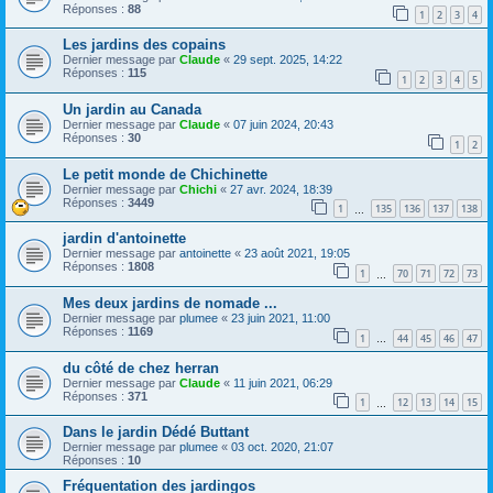
Réponses :
88
1
2
3
4
Les jardins des copains
Dernier message par
Claude
«
29 sept. 2025, 14:22
Réponses :
115
1
2
3
4
5
Un jardin au Canada
Dernier message par
Claude
«
07 juin 2024, 20:43
Réponses :
30
1
2
Le petit monde de Chichinette
Dernier message par
Chichi
«
27 avr. 2024, 18:39
Réponses :
3449
1
135
136
137
138
…
jardin d'antoinette
Dernier message par
antoinette
«
23 août 2021, 19:05
Réponses :
1808
1
70
71
72
73
…
Mes deux jardins de nomade ...
Dernier message par
plumee
«
23 juin 2021, 11:00
Réponses :
1169
1
44
45
46
47
…
du côté de chez herran
Dernier message par
Claude
«
11 juin 2021, 06:29
Réponses :
371
1
12
13
14
15
…
Dans le jardin Dédé Buttant
Dernier message par
plumee
«
03 oct. 2020, 21:07
Réponses :
10
Fréquentation des jardingos