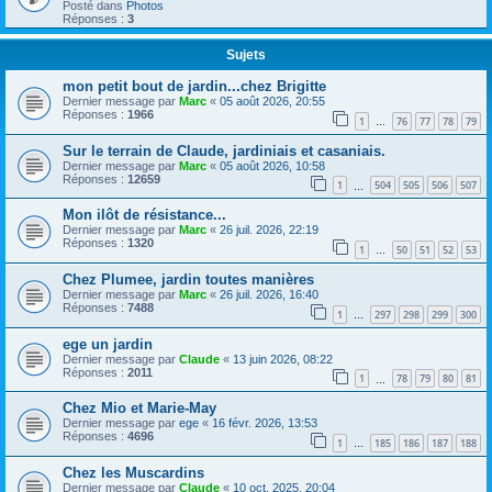
Posté dans
Photos
Réponses :
3
Sujets
mon petit bout de jardin...chez Brigitte
Dernier message par
Marc
«
05 août 2026, 20:55
Réponses :
1966
1
76
77
78
79
…
Sur le terrain de Claude, jardiniais et casaniais.
Dernier message par
Marc
«
05 août 2026, 10:58
Réponses :
12659
1
504
505
506
507
…
Mon ilôt de résistance...
Dernier message par
Marc
«
26 juil. 2026, 22:19
Réponses :
1320
1
50
51
52
53
…
Chez Plumee, jardin toutes manières
Dernier message par
Marc
«
26 juil. 2026, 16:40
Réponses :
7488
1
297
298
299
300
…
ege un jardin
Dernier message par
Claude
«
13 juin 2026, 08:22
Réponses :
2011
1
78
79
80
81
…
Chez Mio et Marie-May
Dernier message par
ege
«
16 févr. 2026, 13:53
Réponses :
4696
1
185
186
187
188
…
Chez les Muscardins
Dernier message par
Claude
«
10 oct. 2025, 20:04