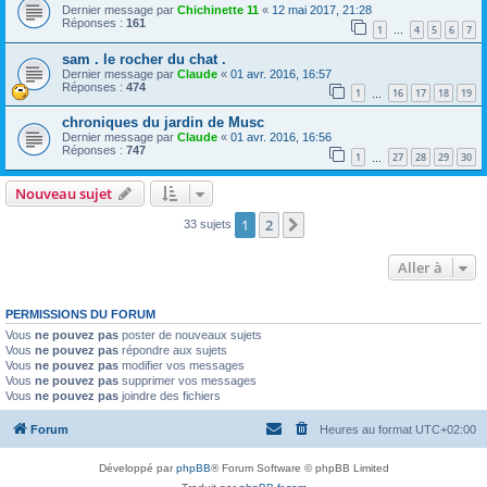
Dernier message par
Chichinette 11
«
12 mai 2017, 21:28
Réponses :
161
1
4
5
6
7
…
sam . le rocher du chat .
Dernier message par
Claude
«
01 avr. 2016, 16:57
Réponses :
474
1
16
17
18
19
…
chroniques du jardin de Musc
Dernier message par
Claude
«
01 avr. 2016, 16:56
Réponses :
747
1
27
28
29
30
…
Nouveau sujet
1
2
Suivante
33 sujets
Aller à
PERMISSIONS DU FORUM
Vous
ne pouvez pas
poster de nouveaux sujets
Vous
ne pouvez pas
répondre aux sujets
Vous
ne pouvez pas
modifier vos messages
Vous
ne pouvez pas
supprimer vos messages
Vous
ne pouvez pas
joindre des fichiers
Forum
Heures au format
UTC+02:00
Développé par
phpBB
® Forum Software © phpBB Limited