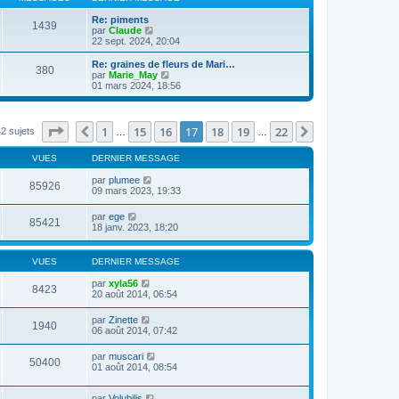
Re: piments
1439
V
par
Claude
o
22 sept. 2024, 20:04
i
r
Re: graines de fleurs de Mari…
380
l
V
par
Marie_May
e
o
01 mars 2024, 18:56
d
i
e
r
r
l
n
e
Page
17
sur
22
1
15
16
17
18
19
22
Précédente
Suivante
2 sujets
…
…
i
d
e
e
r
VUES
DERNIER MESSAGE
r
m
n
e
par
plumee
i
85926
s
09 mars 2023, 19:33
e
s
r
a
m
par
ege
85421
g
e
18 janv. 2023, 18:20
e
s
s
a
VUES
DERNIER MESSAGE
g
e
par
xyla56
8423
20 août 2014, 06:54
par
Zinette
1940
06 août 2014, 07:42
par
muscari
50400
01 août 2014, 08:54
par
Volubilis