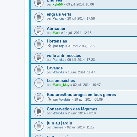
Endives
par
xyla56
» 09 juil. 2014, 18:06
engrais verts
par
Patricia
» 20 juil. 2014, 17:58
Abricotier
par
Marc
» 14 juil. 2014, 12:13
Hortensias
par
roja
» 31 mai 2014, 17:52
voile anti insectes
par
Patricia
» 09 juil. 2014, 17:23
Lavande
par
Volubilis
» 10 juil. 2014, 11:47
Les antisèches
par
Marie_May
» 02 juil. 2014, 10:47
Boutures/bouturages en tous genres
par
Volubilis
» 19 avr. 2014, 08:09
Conservation des légumes
par
Volubilis
» 26 juin 2014, 08:10
juin au jardin
par
plumee
» 02 juin 2014, 11:17