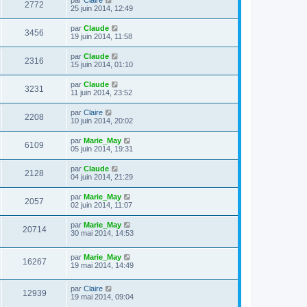
par
Claire
2772
25 juin 2014, 12:49
par
Claude
3456
19 juin 2014, 11:58
par
Claude
2316
15 juin 2014, 01:10
par
Claude
3231
11 juin 2014, 23:52
par
Claire
2208
10 juin 2014, 20:02
par
Marie_May
6109
05 juin 2014, 19:31
par
Claude
2128
04 juin 2014, 21:29
par
Marie_May
2057
02 juin 2014, 11:07
par
Marie_May
20714
30 mai 2014, 14:53
par
Marie_May
16267
19 mai 2014, 14:49
par
Claire
12939
19 mai 2014, 09:04