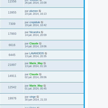
11556
26 juil. 2014, 15:08
par
plumee
13955
23 juil. 2014, 16:13
par
crepidule
7309
19 juil. 2014, 10:42
par
Nicandra
17893
14 juil. 2014, 20:09
par
Claude
6616
14 juil. 2014, 19:06
par
LAVANDE05
6445
13 juil. 2014, 20:35
par
Marie_May
21897
13 juil. 2014, 01:16
par
Claude
14911
02 juil. 2014, 09:06
par
Marie_May
12542
01 juil. 2014, 00:45
par
singe
19976
30 juin 2014, 21:33