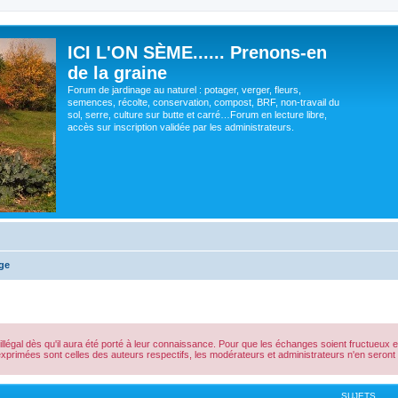
ICI L'ON SÈME...... Prenons-en
de la graine
Forum de jardinage au naturel : potager, verger, fleurs,
semences, récolte, conservation, compost, BRF, non-travail du
sol, serre, culture sur butte et carré…Forum en lecture libre,
accès sur inscription validée par les administrateurs.
ge
gal dès qu'il aura été porté à leur connaissance. Pour que les échanges soient fructueux et qu
exprimées sont celles des auteurs respectifs, les modérateurs et administrateurs n'en ser
SUJETS