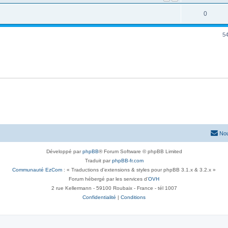
0
54
Nou
Développé par
phpBB
® Forum Software © phpBB Limited
Traduit par
phpBB-fr.com
Communauté EzCom
: « Traductions d'extensions & styles pour phpBB 3.1.x & 3.2.x »
Forum hébergé par les services d’
OVH
2 rue Kellermann - 59100 Roubaix - France - tél 1007
Confidentialité
|
Conditions