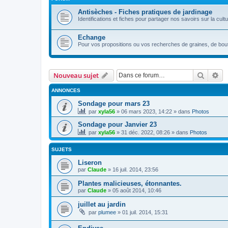
Antisèches - Fiches pratiques de jardinage
Identifications et fiches pour partager nos savoirs sur la cult
Echange
Pour vos propositions ou vos recherches de graines, de boutu
Recher
Re
Nouveau sujet
ANNONCES
Sondage pour mars 23
par
xyla56
» 06 mars 2023, 14:22 » dans
Photos
Sondage pour Janvier 23
par
xyla56
» 31 déc. 2022, 08:26 » dans
Photos
SUJETS
Liseron
par
Claude
» 16 juil. 2014, 23:56
Plantes malicieuses, étonnantes.
par
Claude
» 05 août 2014, 10:46
juillet au jardin
par
plumee
» 01 juil. 2014, 15:31