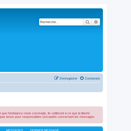
Rechercher
Recherche avancé
S’enregistrer
Connexion
e l'ambiance reste conviviale, ils veilleront à ce que la liberté
ont pas tenus pour responsables (exceptés concernant les messages
MESSAGES
DERNIER MESSAGE