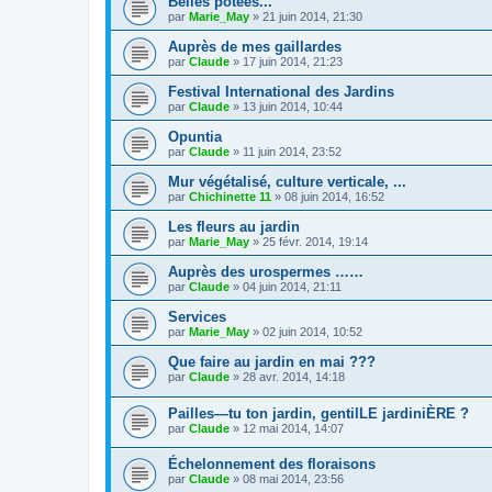
Belles potées...
par
Marie_May
» 21 juin 2014, 21:30
Auprès de mes gaillardes
par
Claude
» 17 juin 2014, 21:23
Festival International des Jardins
par
Claude
» 13 juin 2014, 10:44
Opuntia
par
Claude
» 11 juin 2014, 23:52
Mur végétalisé, culture verticale, ...
par
Chichinette 11
» 08 juin 2014, 16:52
Les fleurs au jardin
par
Marie_May
» 25 févr. 2014, 19:14
Auprès des urospermes ……
par
Claude
» 04 juin 2014, 21:11
Services
par
Marie_May
» 02 juin 2014, 10:52
Que faire au jardin en mai ???
par
Claude
» 28 avr. 2014, 14:18
Pailles—tu ton jardin, gentilLE jardiniÈRE ?
par
Claude
» 12 mai 2014, 14:07
Échelonnement des floraisons
par
Claude
» 08 mai 2014, 23:56