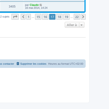
par
Claude
3405
16 mai 2014, 14:24
Page
17
sur
22
1
15
16
17
18
19
22
Précédente
Suivante
2 sujets
…
…
Aller à
s contacter
Supprimer les cookies
Heures au format
UTC+02:00