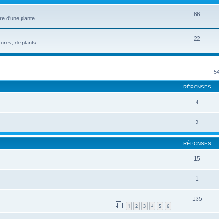
66
ure d'une plante
22
res, de plants....
cher
cherche avancée
54
RÉPONSES
4
3
RÉPONSES
15
1
135
1
2
3
4
5
6