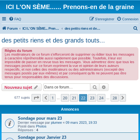
ICI L'ON SÈME...... Prenons-en de la graine
FAQ
S’enregistrer
Connexion
Forum
ICI L'ON SÈME... Prenons-en de la graine!
des petits riens et des grands touts...
e
des petits riens et des grands touts...
c
Règles du forum
h
Les modérateurs de ce forum s'efforceront de supprimer ou éditer tous les messages
à caractère répréhensible aussi rapidement que possible. Toutefois, il leur est
e
impossible de passer en revue tous les messages. Vous admettrez donc que tous les
messages postés sur ce forum expriment la vue et opinion de leurs auteurs
r
respectifs, et non celles des modérateurs ou des administrateurs (excepté des
messages postés par eux-mêmes) et par conséquent qu'ils ne peuvent pas être
c
tenus pour responsables des discussions.
h
Rechercher
Recherche avanc
Nouveau sujet
e
r
Page
22
sur
28
1
20
21
22
23
24
28
Précédente
Suivan
677 sujets
…
…
Annonces
Sondage pour mars 23
Dernier message par
plumee
«
09 mars 2023, 19:33
Posté dans
Photos
Réponses :
4
Sondage pour Janvier 23