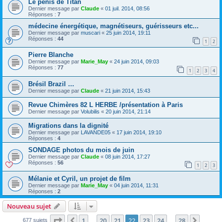
Le pénis de Titan
Dernier message par
Claude
«
01 juil. 2014, 08:56
Réponses :
7
médecine énergétique, magnétiseurs, guérisseurs etc...
Dernier message par
muscari
«
25 juin 2014, 19:11
Réponses :
44
1
2
Pierre Blanche
Dernier message par
Marie_May
«
24 juin 2014, 09:03
Réponses :
77
1
2
3
4
Brésil Brazil …
Dernier message par
Claude
«
21 juin 2014, 15:43
Revue Chimères 82 L HERBE /présentation à Paris
Dernier message par
Volubilis
«
20 juin 2014, 21:14
Migrations dans la dignité
Dernier message par
LAVANDE05
«
17 juin 2014, 19:10
Réponses :
4
SONDAGE photos du mois de juin
Dernier message par
Claude
«
08 juin 2014, 17:27
Réponses :
56
1
2
3
Mélanie et Cyril, un projet de film
Dernier message par
Marie_May
«
04 juin 2014, 11:31
Réponses :
2
Nouveau sujet
Page
22
sur
28
1
20
21
22
23
24
28
Précédente
Suivan
677 sujets
…
…