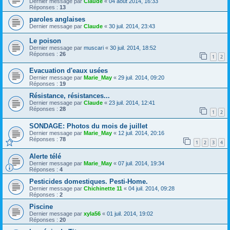
Dernier message par
Claude
«
04 août 2014, 16:33
Réponses :
13
paroles anglaises
Dernier message par
Claude
«
30 juil. 2014, 23:43
Le poison
Dernier message par
muscari
«
30 juil. 2014, 18:52
Réponses :
26
1
2
Evacuation d'eaux usées
Dernier message par
Marie_May
«
29 juil. 2014, 09:20
Réponses :
19
Résistance, résistances...
Dernier message par
Claude
«
23 juil. 2014, 12:41
Réponses :
28
1
2
SONDAGE: Photos du mois de juillet
Dernier message par
Marie_May
«
12 juil. 2014, 20:16
Réponses :
78
1
2
3
4
Alerte télé
Dernier message par
Marie_May
«
07 juil. 2014, 19:34
Réponses :
4
Pesticides domestiques. Pesti-Home.
Dernier message par
Chichinette 11
«
04 juil. 2014, 09:28
Réponses :
2
Piscine
Dernier message par
xyla56
«
01 juil. 2014, 19:02
Réponses :
20