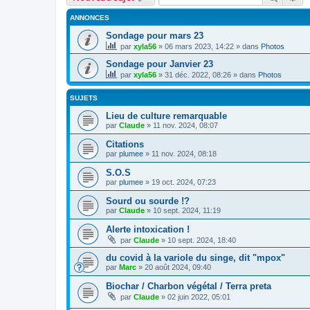
ANNONCES
Sondage pour mars 23
par
xyla56
» 06 mars 2023, 14:22 » dans
Photos
Sondage pour Janvier 23
par
xyla56
» 31 déc. 2022, 08:26 » dans
Photos
SUJETS
Lieu de culture remarquable
par
Claude
» 11 nov. 2024, 08:07
Citations
par
plumee
» 11 nov. 2024, 08:18
S.O.S
par
plumee
» 19 oct. 2024, 07:23
Sourd ou sourde !?
par
Claude
» 10 sept. 2024, 11:19
Alerte intoxication !
par
Claude
» 10 sept. 2024, 18:40
du covid à la variole du singe, dit "mpox"
par
Marc
» 20 août 2024, 09:40
Biochar / Charbon végétal / Terra preta
par
Claude
» 02 juin 2022, 05:01