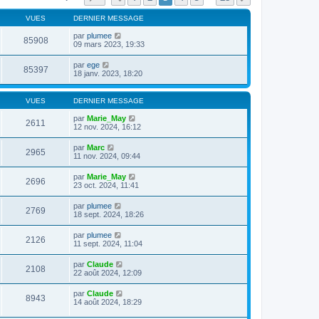
VUES
DERNIER MESSAGE
par
plumee
85908
09 mars 2023, 19:33
par
ege
85397
18 janv. 2023, 18:20
VUES
DERNIER MESSAGE
par
Marie_May
2611
12 nov. 2024, 16:12
par
Marc
2965
11 nov. 2024, 09:44
par
Marie_May
2696
23 oct. 2024, 11:41
par
plumee
2769
18 sept. 2024, 18:26
par
plumee
2126
11 sept. 2024, 11:04
par
Claude
2108
22 août 2024, 12:09
par
Claude
8943
14 août 2024, 18:29