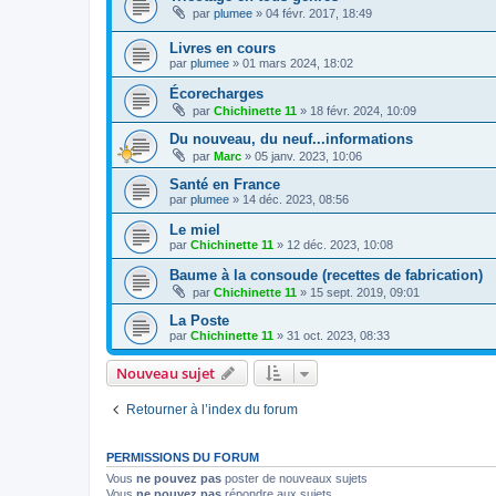
par
plumee
» 04 févr. 2017, 18:49
Livres en cours
par
plumee
» 01 mars 2024, 18:02
Écorecharges
par
Chichinette 11
» 18 févr. 2024, 10:09
Du nouveau, du neuf...informations
par
Marc
» 05 janv. 2023, 10:06
Santé en France
par
plumee
» 14 déc. 2023, 08:56
Le miel
par
Chichinette 11
» 12 déc. 2023, 10:08
Baume à la consoude (recettes de fabrication)
par
Chichinette 11
» 15 sept. 2019, 09:01
La Poste
par
Chichinette 11
» 31 oct. 2023, 08:33
Nouveau sujet
Retourner à l’index du forum
PERMISSIONS DU FORUM
Vous
ne pouvez pas
poster de nouveaux sujets
Vous
ne pouvez pas
répondre aux sujets