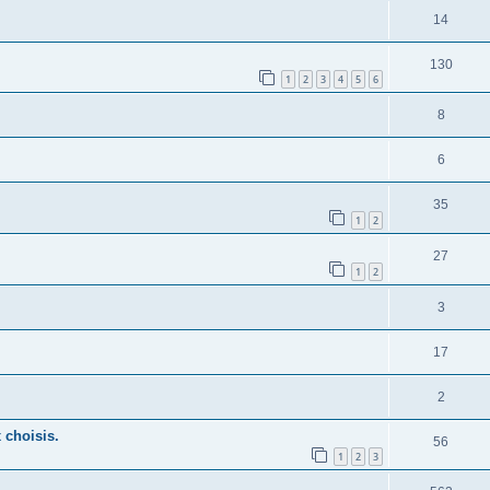
14
130
1
2
3
4
5
6
8
6
35
1
2
27
1
2
3
17
2
 choisis.
56
1
2
3