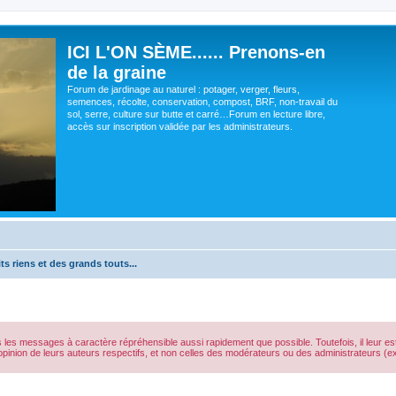
ICI L'ON SÈME...... Prenons-en
de la graine
Forum de jardinage au naturel : potager, verger, fleurs,
semences, récolte, conservation, compost, BRF, non-travail du
sol, serre, culture sur butte et carré…Forum en lecture libre,
accès sur inscription validée par les administrateurs.
ts riens et des grands touts...
s les messages à caractère répréhensible aussi rapidement que possible. Toutefois, il leur 
opinion de leurs auteurs respectifs, et non celles des modérateurs ou des administrateurs 
cher
cherche avancée