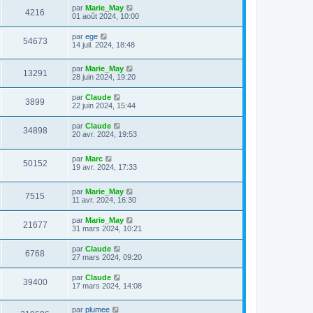
par
Marie_May
4216
01 août 2024, 10:00
par
ege
54673
14 juil. 2024, 18:48
par
Marie_May
13291
28 juin 2024, 19:20
par
Claude
3899
22 juin 2024, 15:44
par
Claude
34898
20 avr. 2024, 19:53
par
Marc
50152
19 avr. 2024, 17:33
par
Marie_May
7515
11 avr. 2024, 16:30
par
Marie_May
21677
31 mars 2024, 10:21
par
Claude
6768
27 mars 2024, 09:20
par
Claude
39400
17 mars 2024, 14:08
par
plumee