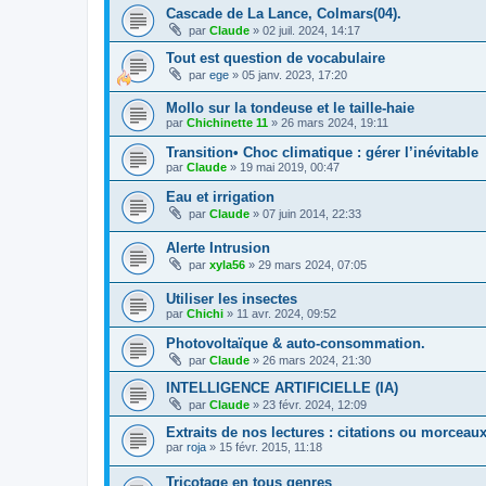
Cascade de La Lance, Colmars(04).
par
Claude
» 02 juil. 2024, 14:17
Tout est question de vocabulaire
par
ege
» 05 janv. 2023, 17:20
Mollo sur la tondeuse et le taille-haie
par
Chichinette 11
» 26 mars 2024, 19:11
Transition• Choc climatique : gérer l’inévitable
par
Claude
» 19 mai 2019, 00:47
Eau et irrigation
par
Claude
» 07 juin 2014, 22:33
Alerte Intrusion
par
xyla56
» 29 mars 2024, 07:05
Utiliser les insectes
par
Chichi
» 11 avr. 2024, 09:52
Photovoltaïque & auto-consommation.
par
Claude
» 26 mars 2024, 21:30
INTELLIGENCE ARTIFICIELLE (IA)
par
Claude
» 23 févr. 2024, 12:09
Extraits de nos lectures : citations ou morceaux
par
roja
» 15 févr. 2015, 11:18
Tricotage en tous genres