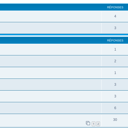
RÉPONSES
4
3
RÉPONSES
1
2
1
3
3
6
30
1
2