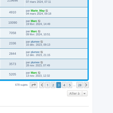
219696
07 mars 2024, 07:11
par
Marie_May
4910
04 mars 2024, 09:18
par
Marc
10090
19 févr. 2024, 14:49
par
Marc
7058
09 févr. 2024, 10:51
par
plumee
2336
15 déc. 2023, 09:13
par
plumee
2844
12 déc. 2023, 21:15
par
plumee
3573
28 nov. 2023, 07:49
par
Marc
5205
13 nov. 2023, 12:32
Page
3
sur
28
1
2
3
4
5
28
Précédente
Suivante
678 sujets
…
Aller à