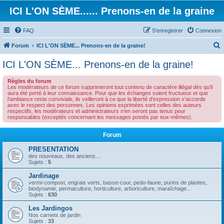
ICI L'ON SÈME...... Prenons-en de la graine
FAQ
S’enregistrer
Connexion
Forum
ICI L'ON SÈME... Prenons-en de la graine!
e
ICI L'ON SÈME... Prenons-en de la graine!
c
Règles du forum
h
Les modérateurs de ce forum supprimeront tout contenu de caractère illégal dès qu'il
aura été porté à leur connaissance. Pour que les échanges soient fructueux et que
e
l'ambiance reste conviviale, ils veilleront à ce que la liberté d'expression s'accorde
avec le respect des personnes. Les opinions exprimées sont celles des auteurs
r
respectifs, les modérateurs et administrateurs n'en seront pas tenus pour
responsables (exceptés concernant les messages postés par eux-mêmes).
c
h
Forum
e
PRESENTATION
r
des nouveaux, des anciens....
Sujets :
5
Jardinage
vermi-compost, engrais verts, basse-cour, pedo-faune, purins de plantes,
biodynamie, permaculture, horticulture, arboriculture, maraîchage...
Sujets :
630
Les Jardingos
Nos carnets de jardin
Sujets :
33