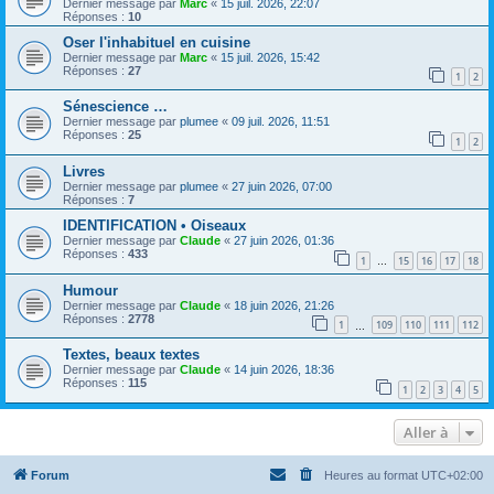
Dernier message par
Marc
«
15 juil. 2026, 22:07
Réponses :
10
Oser l'inhabituel en cuisine
Dernier message par
Marc
«
15 juil. 2026, 15:42
Réponses :
27
1
2
Sénescience …
Dernier message par
plumee
«
09 juil. 2026, 11:51
Réponses :
25
1
2
Livres
Dernier message par
plumee
«
27 juin 2026, 07:00
Réponses :
7
IDENTIFICATION • Oiseaux
Dernier message par
Claude
«
27 juin 2026, 01:36
Réponses :
433
1
15
16
17
18
…
Humour
Dernier message par
Claude
«
18 juin 2026, 21:26
Réponses :
2778
1
109
110
111
112
…
Textes, beaux textes
Dernier message par
Claude
«
14 juin 2026, 18:36
Réponses :
115
1
2
3
4
5
Aller à
Forum
Heures au format
UTC+02:00