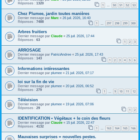
Réponses :
1320
1
50
51
52
53
…
Chez Plumee, jardin toutes manières
Dernier message par
Marc
«
26 juil. 2026, 16:40
Réponses :
7488
1
297
298
299
300
…
Arbres fruitiers
Dernier message par
Claude
«
25 juil. 2026, 17:44
Réponses :
63
1
2
3
ARROSAGE
Dernier message par
PatriciAndree
«
25 juil. 2026, 17:43
Réponses :
143
1
2
3
4
5
6
Informations intéressantes
Dernier message par
plumee
«
21 juil. 2026, 07:17
loi sur la fin de vie
Dernier message par
plumee
«
20 juil. 2026, 06:52
Réponses :
279
1
9
10
11
12
…
Télévision
Dernier message par
plumee
«
19 juil. 2026, 07:06
Réponses :
29
1
2
IDENTIFICATION • Végétaux + le coin des fleurs
Dernier message par
Claude
«
15 juil. 2026, 22:47
Réponses :
4132
1
163
164
165
166
…
Mauvaises surprises = nouvelles pestes.