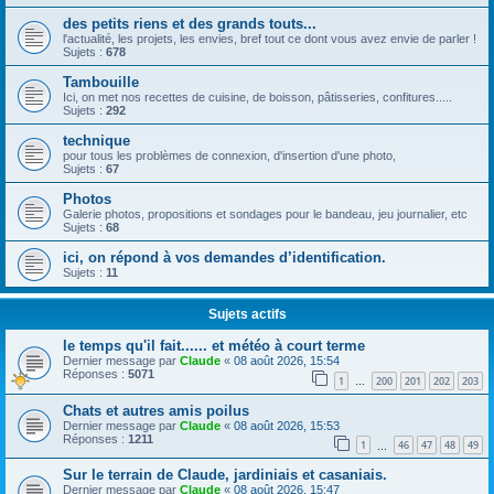
des petits riens et des grands touts...
l'actualité, les projets, les envies, bref tout ce dont vous avez envie de parler !
Sujets :
678
Tambouille
Ici, on met nos recettes de cuisine, de boisson, pâtisseries, confitures.....
Sujets :
292
technique
pour tous les problèmes de connexion, d'insertion d'une photo,
Sujets :
67
Photos
Galerie photos, propositions et sondages pour le bandeau, jeu journalier, etc
Sujets :
68
ici, on répond à vos demandes d’identification.
Sujets :
11
Sujets actifs
le temps qu'il fait...... et météo à court terme
Dernier message par
Claude
«
08 août 2026, 15:54
Réponses :
5071
1
200
201
202
203
…
Chats et autres amis poilus
Dernier message par
Claude
«
08 août 2026, 15:53
Réponses :
1211
1
46
47
48
49
…
Sur le terrain de Claude, jardiniais et casaniais.
Dernier message par
Claude
«
08 août 2026, 15:47