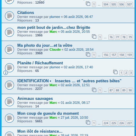
Réponses :
12660
1
504
505
506
507
…
Citations
Dernier message par
plumee
«
06 août 2026, 06:47
Réponses :
13
mon petit bout de jardin...chez Brigitte
Dernier message par
Marc
«
05 août 2026, 20:55
Réponses :
1966
1
76
77
78
79
…
Ma photo du jour…et la vôtre
Dernier message par
Claude
«
02 août 2026, 18:54
Réponses :
3968
1
156
157
158
159
…
Planète / Réchauffement
Dernier message par
plumee
«
02 août 2026, 17:40
Réponses :
65
1
2
3
IDENTIFICATION • Insectes … et "autres petites bêtes"
Dernier message par
Marc
«
02 août 2026, 12:51
Réponses :
2237
1
87
88
89
90
…
Animaux sauvages
Dernier message par
Marc
«
01 août 2026, 08:17
Réponses :
14
Mon coup de gueule du moment
Dernier message par
Marc
«
27 juil. 2026, 10:50
Réponses :
5661
1
224
225
226
227
…
Mon ilôt de résistance...
Dernier message par
Marc
«
26 juil. 2026, 22:19