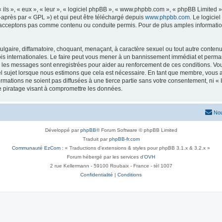
ls », « eux », « leur », « logiciel phpBB », « www.phpbb.com », « phpBB Limited »,
-après par « GPL ») et qui peut être téléchargé depuis
www.phpbb.com
. Le logicie
acceptons pas comme contenu ou conduite permis. Pour de plus amples informations
gaire, diffamatoire, choquant, menaçant, à caractère sexuel ou tout autre contenu q
ois internationales. Le faire peut vous mener à un bannissement immédiat et perman
s les messages sont enregistrées pour aider au renforcement de ces conditions. Vo
el sujet lorsque nous estimons que cela est nécessaire. En tant que membre, vous 
mations ne soient pas diffusées à une tierce partie sans votre consentement, ni « 
e piratage visant à compromettre les données.
Nou
Développé par
phpBB
® Forum Software © phpBB Limited
Traduit par
phpBB-fr.com
Communauté EzCom
: « Traductions d'extensions & styles pour phpBB 3.1.x & 3.2.x »
Forum hébergé par les services d’
OVH
2 rue Kellermann - 59100 Roubaix - France - tél 1007
Confidentialité
|
Conditions