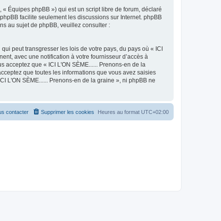
 « Équipes phpBB ») qui est un script libre de forum, déclaré
l phpBB facilite seulement les discussions sur Internet. phpBB
 au sujet de phpBB, veuillez consulter :
ui peut transgresser les lois de votre pays, du pays où « ICI
ent, avec une notification à votre fournisseur d’accès à
us acceptez que « ICI L'ON SÈME...... Prenons-en de la
acceptez que toutes les informations que vous avez saisies
ICI L'ON SÈME...... Prenons-en de la graine », ni phpBB ne
s contacter
Supprimer les cookies
Heures au format
UTC+02:00