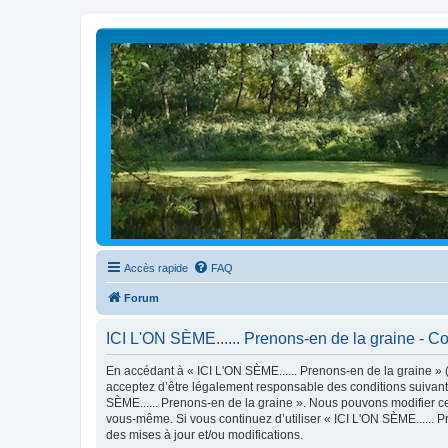
Accès rapide
FAQ
Forum
ICI L'ON SÈME...... Prenons-en de la graine - Con
En accédant à « ICI L'ON SÈME...... Prenons-en de la graine » (d
acceptez d’être légalement responsable des conditions suivante
SÈME...... Prenons-en de la graine ». Nous pouvons modifier cel
vous-même. Si vous continuez d’utiliser « ICI L'ON SÈME......
des mises à jour et/ou modifications.