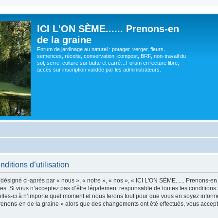
ICI L'ON SÈME...... Prenons-en
de la graine
Forum de jardinage au naturel : potager, verger, fleurs,
semences, récolte, conservation, compost, BRF, non-travail du
sol, serre, culture sur butte et carré…Forum en lecture libre,
accès sur inscription validée par les administrateurs.
ditions d’utilisation
ésigné ci-après par « nous », « notre », « nos », « ICI L'ON SÈME...... Prenons-en d
s. Si vous n’acceptez pas d’être légalement responsable de toutes les conditions s
les-ci à n’importe quel moment et nous ferons tout pour que vous en soyez informé, b
 Prenons-en de la graine » alors que des changements ont été effectués, vous acce