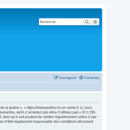
Rechercher
Recherche avancé
S’enregistrer
Connexion
e la graine », « https://www.jardins-ici-on-seme.fr »), vous
uivantes, alors n’accédez pas et/ou n’utilisez pas « ICI L'ON
ien qu’il soit prudent de vérifier régulièrement celles-ci par
ptez d’être légalement responsable des conditions découlant