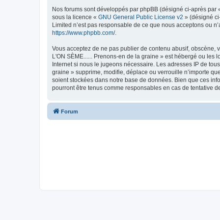
Nos forums sont développés par phpBB (désigné ci-après par « i
sous la licence «
GNU General Public License v2
» (désigné ci
Limited n’est pas responsable de ce que nous acceptons ou n’
https://www.phpbb.com/
.
Vous acceptez de ne pas publier de contenu abusif, obscène, vul
L'ON SÈME...... Prenons-en de la graine » est hébergé ou les l
Internet si nous le jugeons nécessaire. Les adresses IP de tou
graine » supprime, modifie, déplace ou verrouille n’importe qu
soient stockées dans notre base de données. Bien que ces infor
pourront être tenus comme responsables en cas de tentative d
Forum