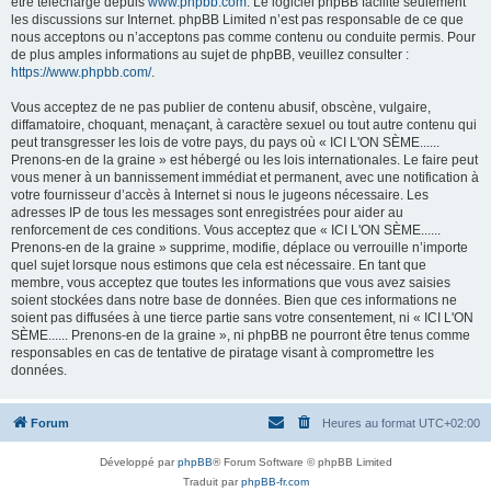
être téléchargé depuis
www.phpbb.com
. Le logiciel phpBB facilite seulement
les discussions sur Internet. phpBB Limited n’est pas responsable de ce que
nous acceptons ou n’acceptons pas comme contenu ou conduite permis. Pour
de plus amples informations au sujet de phpBB, veuillez consulter :
https://www.phpbb.com/
.
Vous acceptez de ne pas publier de contenu abusif, obscène, vulgaire,
diffamatoire, choquant, menaçant, à caractère sexuel ou tout autre contenu qui
peut transgresser les lois de votre pays, du pays où « ICI L'ON SÈME......
Prenons-en de la graine » est hébergé ou les lois internationales. Le faire peut
vous mener à un bannissement immédiat et permanent, avec une notification à
votre fournisseur d’accès à Internet si nous le jugeons nécessaire. Les
adresses IP de tous les messages sont enregistrées pour aider au
renforcement de ces conditions. Vous acceptez que « ICI L'ON SÈME......
Prenons-en de la graine » supprime, modifie, déplace ou verrouille n’importe
quel sujet lorsque nous estimons que cela est nécessaire. En tant que
membre, vous acceptez que toutes les informations que vous avez saisies
soient stockées dans notre base de données. Bien que ces informations ne
soient pas diffusées à une tierce partie sans votre consentement, ni « ICI L'ON
SÈME...... Prenons-en de la graine », ni phpBB ne pourront être tenus comme
responsables en cas de tentative de piratage visant à compromettre les
données.
Forum
Heures au format
UTC+02:00
Développé par
phpBB
® Forum Software © phpBB Limited
Traduit par
phpBB-fr.com