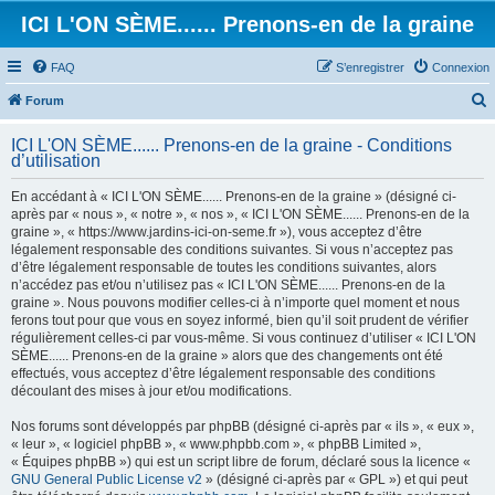
ICI L'ON SÈME...... Prenons-en de la graine
FAQ
S’enregistrer
Connexion
Forum
e
ICI L'ON SÈME...... Prenons-en de la graine - Conditions
c
d’utilisation
h
En accédant à « ICI L'ON SÈME...... Prenons-en de la graine » (désigné ci-
e
après par « nous », « notre », « nos », « ICI L'ON SÈME...... Prenons-en de la
graine », « https://www.jardins-ici-on-seme.fr »), vous acceptez d’être
r
légalement responsable des conditions suivantes. Si vous n’acceptez pas
c
d’être légalement responsable de toutes les conditions suivantes, alors
n’accédez pas et/ou n’utilisez pas « ICI L'ON SÈME...... Prenons-en de la
h
graine ». Nous pouvons modifier celles-ci à n’importe quel moment et nous
e
ferons tout pour que vous en soyez informé, bien qu’il soit prudent de vérifier
régulièrement celles-ci par vous-même. Si vous continuez d’utiliser « ICI L'ON
r
SÈME...... Prenons-en de la graine » alors que des changements ont été
effectués, vous acceptez d’être légalement responsable des conditions
découlant des mises à jour et/ou modifications.
Nos forums sont développés par phpBB (désigné ci-après par « ils », « eux »,
« leur », « logiciel phpBB », « www.phpbb.com », « phpBB Limited »,
« Équipes phpBB ») qui est un script libre de forum, déclaré sous la licence «
GNU General Public License v2
» (désigné ci-après par « GPL ») et qui peut