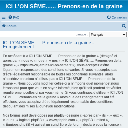
ICI L'ON SÈME...... Prenons-en de la graine
FAQ
Connexion
Forum
e
Langue :
c
ICI L'ON SÈME...... Prenons-en de la graine -
Enregistrement
h
e
En accédant à « ICI L'ON SÈME...... Prenons-en de la graine » (désigné ci-
r
après par « nous », « notre », « nos », « ICI L'ON SÈME...... Prenons-en de la
graine », « https://www.jardins-ici-on-seme.fr »), vous acceptez d’être
c
légalement responsable des conditions suivantes. Si vous n’acceptez pas
h
d’être légalement responsable de toutes les conditions suivantes, alors
n’accédez pas et/ou n’utilisez pas « ICI L'ON SÈME...... Prenons-en de la
e
graine ». Nous pouvons modifier celles-ci à n’importe quel moment et nous
r
ferons tout pour que vous en soyez informé, bien qu’il soit prudent de vérifier
régulièrement celles-ci par vous-même. Si vous continuez d’utiliser « ICI L'ON
SÈME...... Prenons-en de la graine » alors que des changements ont été
effectués, vous acceptez d’être légalement responsable des conditions
découlant des mises à jour et/ou modifications.
Nos forums sont développés par phpBB (désigné ci-après par « ils », « eux »,
« leur », « logiciel phpBB », « www.phpbb.com », « phpBB Limited »,
« Équipes phpBB ») qui est un script libre de forum, déclaré sous la licence «