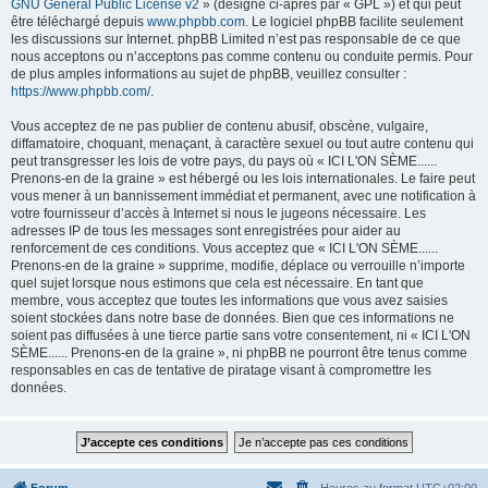
GNU General Public License v2
» (désigné ci-après par « GPL ») et qui peut
être téléchargé depuis
www.phpbb.com
. Le logiciel phpBB facilite seulement
les discussions sur Internet. phpBB Limited n’est pas responsable de ce que
nous acceptons ou n’acceptons pas comme contenu ou conduite permis. Pour
de plus amples informations au sujet de phpBB, veuillez consulter :
https://www.phpbb.com/
.
Vous acceptez de ne pas publier de contenu abusif, obscène, vulgaire,
diffamatoire, choquant, menaçant, à caractère sexuel ou tout autre contenu qui
peut transgresser les lois de votre pays, du pays où « ICI L'ON SÈME......
Prenons-en de la graine » est hébergé ou les lois internationales. Le faire peut
vous mener à un bannissement immédiat et permanent, avec une notification à
votre fournisseur d’accès à Internet si nous le jugeons nécessaire. Les
adresses IP de tous les messages sont enregistrées pour aider au
renforcement de ces conditions. Vous acceptez que « ICI L'ON SÈME......
Prenons-en de la graine » supprime, modifie, déplace ou verrouille n’importe
quel sujet lorsque nous estimons que cela est nécessaire. En tant que
membre, vous acceptez que toutes les informations que vous avez saisies
soient stockées dans notre base de données. Bien que ces informations ne
soient pas diffusées à une tierce partie sans votre consentement, ni « ICI L'ON
SÈME...... Prenons-en de la graine », ni phpBB ne pourront être tenus comme
responsables en cas de tentative de piratage visant à compromettre les
données.