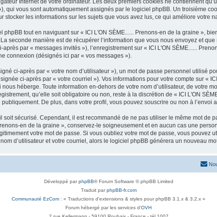
igateur Internet de votre ordinateur. Les deux premiers cookies ne contiennent qu’un 
d »), qui vous sont automatiquement assignés par le logiciel phpBB. Un troisième co
ur stocker les informations sur les sujets que vous avez lus, ce qui améliore votre n
 phpBB tout en naviguant sur « ICI L'ON SÈME...... Prenons-en de la graine », bie
La seconde manière est de récupérer l’information que vous nous envoyez et que nous
i-après par « messages invités »), l’enregistrement sur « ICI L'ON SÈME...... Prenon
ne connexion (désignés ici par « vos messages »).
gné ci-après par « votre nom d’utilisateur »), un mot de passe personnel utilisé po
signée ci-après par « votre courriel »). Vos informations pour votre compte sur « I
 nous héberge. Toute information en-dehors de votre nom d’utilisateur, de votre mo
istrement, qu’elle soit obligatoire ou non, reste à la discrétion de « ICI L'ON SÈME
 publiquement. De plus, dans votre profil, vous pouvez souscrire ou non à l’envoi a
l soit sécurisé. Cependant, il est recommandé de ne pas utiliser le même mot de pas
Prenons-en de la graine », conservez-le soigneusement et en aucun cas une personne
timement votre mot de passe. Si vous oubliez votre mot de passe, vous pouvez utili
om d’utilisateur et votre courriel, alors le logiciel phpBB générera un nouveau m
Nou
Développé par
phpBB
® Forum Software © phpBB Limited
Traduit par
phpBB-fr.com
Communauté EzCom
: « Traductions d'extensions & styles pour phpBB 3.1.x & 3.2.x »
Forum hébergé par les services d’
OVH
2 rue Kellermann - 59100 Roubaix - France - tél 1007