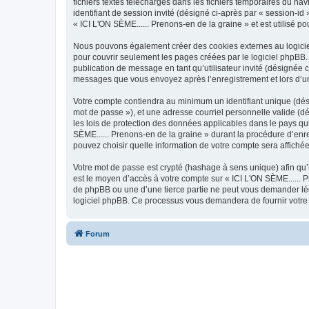
fichiers textes téléchargés dans les fichiers temporaires du nav
identifiant de session invité (désigné ci-après par « session-i
« ICI L'ON SÈME...... Prenons-en de la graine » et est utilisé po
Nous pouvons également créer des cookies externes au logiciel
pour couvrir seulement les pages créées par le logiciel phpBB. 
publication de message en tant qu’utilisateur invité (désignée c
messages que vous envoyez après l’enregistrement et lors d’u
Votre compte contiendra au minimum un identifiant unique (dési
mot de passe »), et une adresse courriel personnelle valide (dé
les lois de protection des données applicables dans le pays qui
SÈME...... Prenons-en de la graine » durant la procédure d’enreg
pouvez choisir quelle information de votre compte sera affichée
Votre mot de passe est crypté (hashage à sens unique) afin qu’i
est le moyen d’accès à votre compte sur « ICI L'ON SÈME...... 
de phpBB ou une d’une tierce partie ne peut vous demander légi
logiciel phpBB. Ce processus vous demandera de fournir votre n
Forum