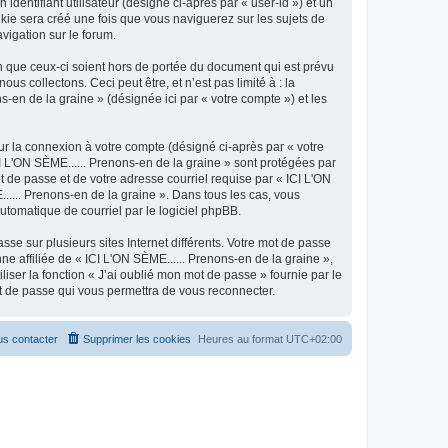
identifiant utilisateur (désigné ci-après par « user-id ») et un
okie sera créé une fois que vous naviguerez sur les sujets de
avigation sur le forum.
n que ceux-ci soient hors de portée du document qui est prévu
 collectons. Ceci peut être, et n’est pas limité à : la
s-en de la graine » (désignée ici par « votre compte ») et les
ur la connexion à votre compte (désigné ci-après par « votre
CI L'ON SÈME...... Prenons-en de la graine » sont protégées par
t de passe et de votre adresse courriel requise par « ICI L'ON
...... Prenons-en de la graine ». Dans tous les cas, vous
utomatique de courriel par le logiciel phpBB.
se sur plusieurs sites Internet différents. Votre mot de passe
 affiliée de « ICI L'ON SÈME...... Prenons-en de la graine »,
ser la fonction « J’ai oublié mon mot de passe » fournie par le
ot de passe qui vous permettra de vous reconnecter.
s contacter
Supprimer les cookies
Heures au format
UTC+02:00