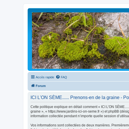
Accès rapide
FAQ
Forum
ICI L'ON SÈME...... Prenons-en de la graine - Pol
Cette politique explique en détail comment « ICI L'ON SÈME......
graine », « https://www.jardins-ici-on-seme.fr ») et phpBB (dési
information collectée pendant n’importe quelle session d’utilisa
Vos informations sont collectées de deux manières. Premièremen