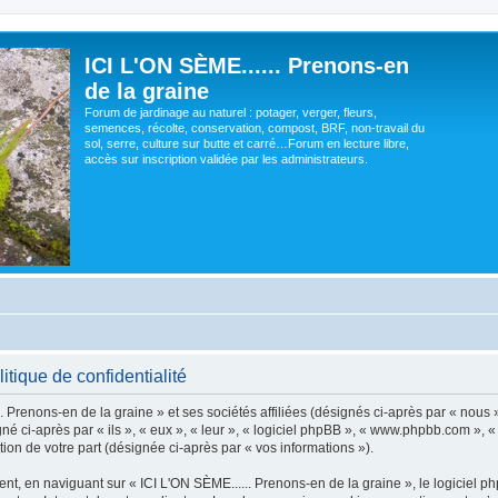
ICI L'ON SÈME...... Prenons-en
de la graine
Forum de jardinage au naturel : potager, verger, fleurs,
semences, récolte, conservation, compost, BRF, non-travail du
sol, serre, culture sur butte et carré…Forum en lecture libre,
accès sur inscription validée par les administrateurs.
itique de confidentialité
 Prenons-en de la graine » et ses sociétés affiliées (désignés ci-après par « nous »
gné ci-après par « ils », « eux », « leur », « logiciel phpBB », « www.phpbb.com »,
tion de votre part (désignée ci-après par « vos informations »).
t, en naviguant sur « ICI L'ON SÈME...... Prenons-en de la graine », le logiciel p