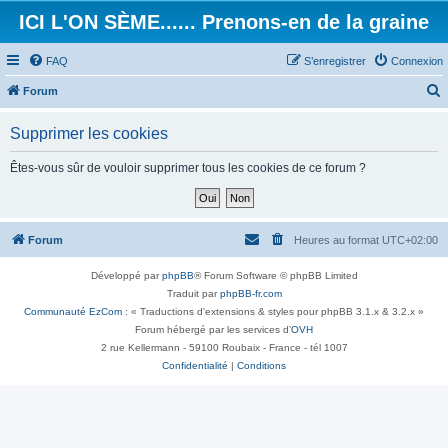
ICI L'ON SÈME...... Prenons-en de la graine
FAQ
S’enregistrer
Connexion
Forum
e
Supprimer les cookies
c
h
Êtes-vous sûr de vouloir supprimer tous les cookies de ce forum ?
e
r
c
Forum
Heures au format
UTC+02:00
h
Développé par
phpBB
® Forum Software © phpBB Limited
e
Traduit par
phpBB-fr.com
r
Communauté EzCom
: « Traductions d'extensions & styles pour phpBB 3.1.x & 3.2.x »
Forum hébergé par les services d’
OVH
2 rue Kellermann - 59100 Roubaix - France - tél 1007
Confidentialité
|
Conditions