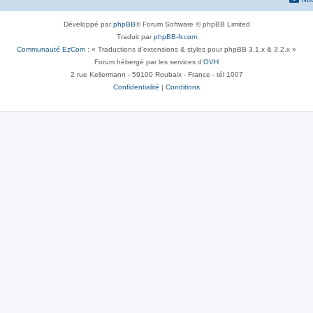
Développé par
phpBB
® Forum Software © phpBB Limited
Traduit par
phpBB-fr.com
Communauté EzCom
: « Traductions d'extensions & styles pour phpBB 3.1.x & 3.2.x »
Forum hébergé par les services d’
OVH
2 rue Kellermann - 59100 Roubaix - France - tél 1007
Confidentialité
|
Conditions