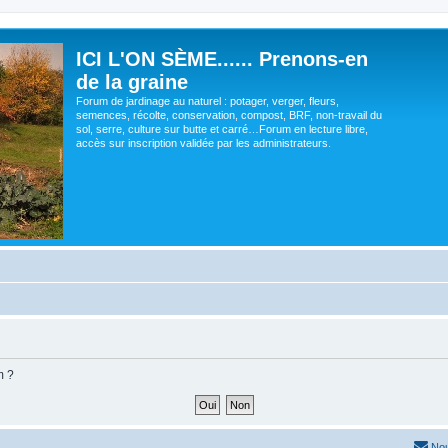
ICI L'ON SÈME...... Prenons-en
de la graine
Forum de jardinage au naturel : potager, verger, fleurs,
semences, récolte, conservation, compost, BRF, non-travail du
sol, serre, culture sur butte et carré…Forum en lecture libre,
accès sur inscription validée par les administrateurs.
m ?
Nou