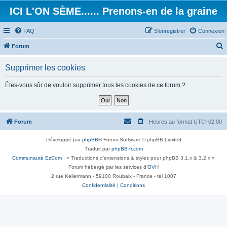
ICI L'ON SÈME...... Prenons-en de la graine
FAQ
S’enregistrer
Connexion
Forum
e
Supprimer les cookies
c
h
Êtes-vous sûr de vouloir supprimer tous les cookies de ce forum ?
e
r
c
Forum
Heures au format
UTC+02:00
h
Développé par
phpBB
® Forum Software © phpBB Limited
e
Traduit par
phpBB-fr.com
r
Communauté EzCom
: « Traductions d'extensions & styles pour phpBB 3.1.x & 3.2.x »
Forum hébergé par les services d’
OVH
2 rue Kellermann - 59100 Roubaix - France - tél 1007
Confidentialité
|
Conditions