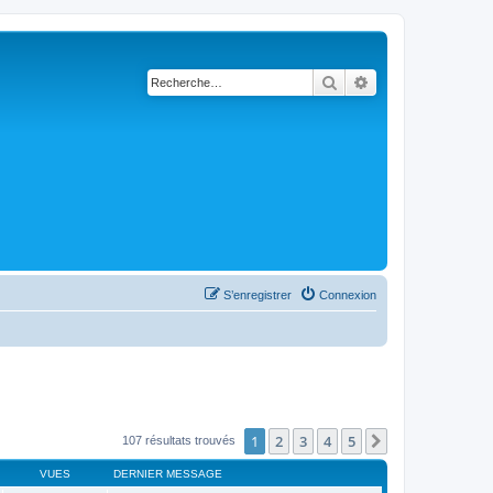
Rechercher
Recherche avancé
S’enregistrer
Connexion
1
2
3
4
5
Suivante
107 résultats trouvés
VUES
DERNIER MESSAGE