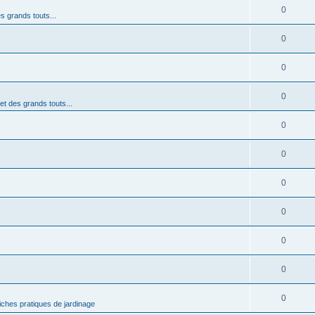
0
es grands touts...
0
0
0
 et des grands touts...
0
0
0
0
0
0
0
iches pratiques de jardinage