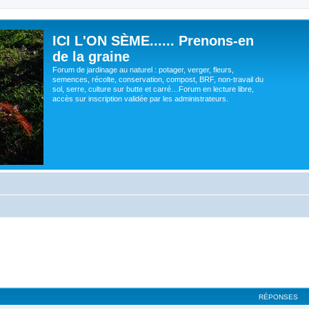
ICI L'ON SÈME...... Prenons-en
de la graine
Forum de jardinage au naturel : potager, verger, fleurs,
semences, récolte, conservation, compost, BRF, non-travail du
sol, serre, culture sur butte et carré…Forum en lecture libre,
accès sur inscription validée par les administrateurs.
RÉPONSES