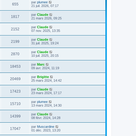
par
plumee
655
21 juil. 2026, 07:17
par
Claude
1817
21 mars 2026, 09:25
par
Claude
2152
07 nov. 2025, 13:35
par
Claude
2199
31 juil. 2025, 19:24
par
Claude
2870
10 juil. 2025, 20:15
par
Marc
18453
09 avr. 2024, 11:19
par
Brigitte
20469
25 mars 2024, 14:42
par
Claude
17423
23 mars 2024, 17:17
par
plumee
15710
13 mars 2024, 14:30
par
Claude
14399
08 févr. 2024, 14:28
par
Muscardine
17047
01 déc. 2023, 13:20