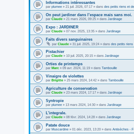
Informations intéressantes
par
plumee
» 21 juil. 2026, 07:17 » dans
des petits riens et d
On peut jardiner dans l’espace mais sans moi.
par
Claude
» 21 mars 2026, 09:25 » dans
Jardinage
Expo : JARDINER
par
Claude
» 07 nov. 2025, 13:35 » dans
Jardinage
Faits divers sanguinaires
par
Claude
» 31 juil. 2025, 19:24 » dans
des petits riens
Pistachier
par
Claude
» 10 juil. 2025, 20:15 » dans
Jardinage
Orties de printemps
par
Marc
» 09 avr. 2024, 11:19 » dans
Tambouille
Vinaigre de violettes
par
Brigitte
» 25 mars 2024, 14:42 » dans
Tambouille
Agriculture de conservation
par
Claude
» 23 mars 2024, 17:17 » dans
Jardinage
Syntropie
par
plumee
» 13 mars 2024, 14:30 » dans
Jardinage
L’integrale.
par
Claude
» 08 févr. 2024, 14:28 » dans
Jardinage
Patate douce
par
Muscardine
» 01 déc. 2023, 13:20 » dans
Antisèches - F