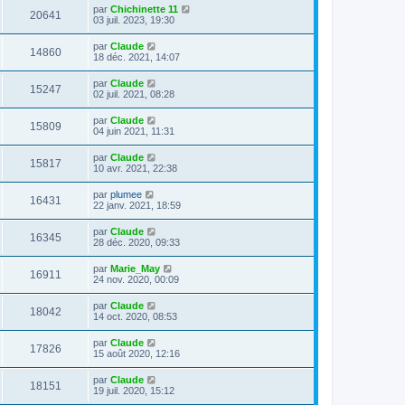
par
Chichinette 11
20641
03 juil. 2023, 19:30
par
Claude
14860
18 déc. 2021, 14:07
par
Claude
15247
02 juil. 2021, 08:28
par
Claude
15809
04 juin 2021, 11:31
par
Claude
15817
10 avr. 2021, 22:38
par
plumee
16431
22 janv. 2021, 18:59
par
Claude
16345
28 déc. 2020, 09:33
par
Marie_May
16911
24 nov. 2020, 00:09
par
Claude
18042
14 oct. 2020, 08:53
par
Claude
17826
15 août 2020, 12:16
par
Claude
18151
19 juil. 2020, 15:12