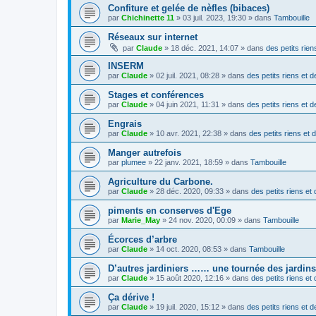
Confiture et gelée de nèfles (bibaces)
par
Chichinette 11
» 03 juil. 2023, 19:30 » dans
Tambouille
Réseaux sur internet
par
Claude
» 18 déc. 2021, 14:07 » dans
des petits rien
INSERM
par
Claude
» 02 juil. 2021, 08:28 » dans
des petits riens et d
Stages et conférences
par
Claude
» 04 juin 2021, 11:31 » dans
des petits riens et d
Engrais
par
Claude
» 10 avr. 2021, 22:38 » dans
des petits riens et 
Manger autrefois
par
plumee
» 22 janv. 2021, 18:59 » dans
Tambouille
Agriculture du Carbone.
par
Claude
» 28 déc. 2020, 09:33 » dans
des petits riens et
piments en conserves d'Ege
par
Marie_May
» 24 nov. 2020, 00:09 » dans
Tambouille
Écorces d’arbre
par
Claude
» 14 oct. 2020, 08:53 » dans
Tambouille
D’autres jardiniers …… une tournée des jardins
par
Claude
» 15 août 2020, 12:16 » dans
des petits riens et
Ça dérive !
par
Claude
» 19 juil. 2020, 15:12 » dans
des petits riens et d