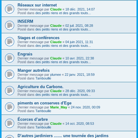
Réseaux sur internet
Dernier message par
Claude
«
18 déc. 2021, 14:07
Posté dans
des petits riens et des grands touts...
INSERM
Dernier message par
Claude
«
02 juil. 2021, 08:28
Posté dans
des petits riens et des grands touts...
Stages et conférences
Dernier message par
Claude
«
04 juin 2021, 11:31
Posté dans
des petits riens et des grands touts...
Engrais
Dernier message par
Claude
«
10 avr. 2021, 22:38
Posté dans
des petits riens et des grands touts...
Manger autrefois
Dernier message par
plumee
«
22 janv. 2021, 18:59
Posté dans
Tambouille
Agriculture du Carbone.
Dernier message par
Claude
«
28 déc. 2020, 09:33
Posté dans
des petits riens et des grands touts...
piments en conserves d'Ege
Dernier message par
Marie_May
«
24 nov. 2020, 00:09
Posté dans
Tambouille
Écorces d’arbre
Dernier message par
Claude
«
14 oct. 2020, 08:53
Posté dans
Tambouille
D’autres jardiniers …… une tournée des jardins