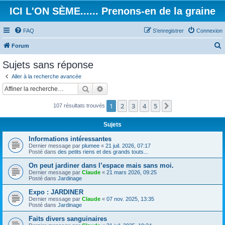
ICI L'ON SÈME...... Prenons-en de la graine
FAQ
S’enregistrer
Connexion
Forum
e
Sujets sans réponse
c
Aller à la recherche avancée
h
Rechercher
Recherche avancée
e
1
2
3
4
5
Suivante
107 résultats trouvés
r
c
Sujets
h
Informations intéressantes
e
Dernier message par
plumee
«
21 juil. 2026, 07:17
Posté dans
des petits riens et des grands touts...
r
On peut jardiner dans l’espace mais sans moi.
Dernier message par
Claude
«
21 mars 2026, 09:25
Posté dans
Jardinage
Expo : JARDINER
Dernier message par
Claude
«
07 nov. 2025, 13:35
Posté dans
Jardinage
Faits divers sanguinaires