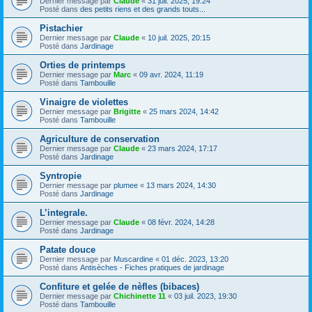
Dernier message par
Claude
«
31 juil. 2025, 19:24
Posté dans
des petits riens et des grands touts...
Pistachier
Dernier message par
Claude
«
10 juil. 2025, 20:15
Posté dans
Jardinage
Orties de printemps
Dernier message par
Marc
«
09 avr. 2024, 11:19
Posté dans
Tambouille
Vinaigre de violettes
Dernier message par
Brigitte
«
25 mars 2024, 14:42
Posté dans
Tambouille
Agriculture de conservation
Dernier message par
Claude
«
23 mars 2024, 17:17
Posté dans
Jardinage
Syntropie
Dernier message par
plumee
«
13 mars 2024, 14:30
Posté dans
Jardinage
L’integrale.
Dernier message par
Claude
«
08 févr. 2024, 14:28
Posté dans
Jardinage
Patate douce
Dernier message par
Muscardine
«
01 déc. 2023, 13:20
Posté dans
Antisèches - Fiches pratiques de jardinage
Confiture et gelée de nèfles (bibaces)
Dernier message par
Chichinette 11
«
03 juil. 2023, 19:30
Posté dans
Tambouille