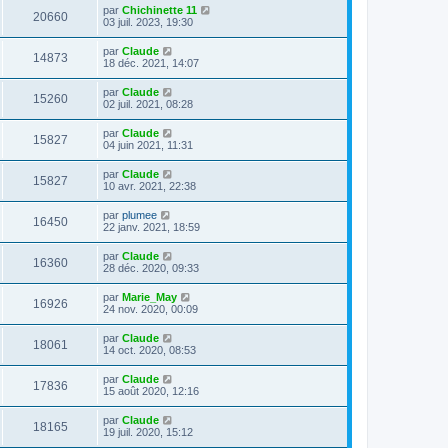
par
Chichinette 11
20660
03 juil. 2023, 19:30
par
Claude
14873
18 déc. 2021, 14:07
par
Claude
15260
02 juil. 2021, 08:28
par
Claude
15827
04 juin 2021, 11:31
par
Claude
15827
10 avr. 2021, 22:38
par
plumee
16450
22 janv. 2021, 18:59
par
Claude
16360
28 déc. 2020, 09:33
par
Marie_May
16926
24 nov. 2020, 00:09
par
Claude
18061
14 oct. 2020, 08:53
par
Claude
17836
15 août 2020, 12:16
par
Claude
18165
19 juil. 2020, 15:12