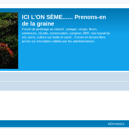
ICI L'ON SÈME...... Prenons-en
de la graine
Forum de jardinage au naturel : potager, verger, fleurs,
semences, récolte, conservation, compost, BRF, non-travail du
sol, serre, culture sur butte et carré…Forum en lecture libre,
accès sur inscription validée par les administrateurs.
RÉPONSES