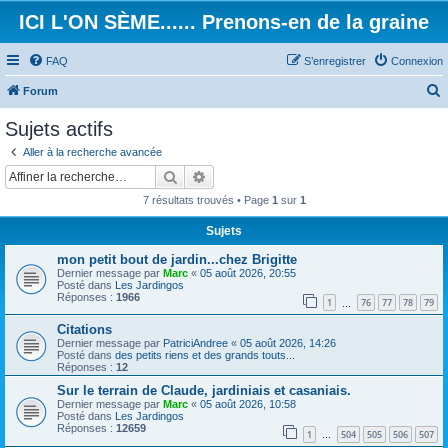
ICI L'ON SÈME...... Prenons-en de la graine
FAQ
S’enregistrer
Connexion
Forum
e
Sujets actifs
c
Aller à la recherche avancée
h
Rechercher
Recherche avancée
e
7 résultats trouvés • Page
1
sur
1
r
Sujets
c
mon petit bout de jardin...chez Brigitte
h
Dernier message par
Marc
«
05 août 2026, 20:55
e
Posté dans
Les Jardingos
Réponses :
1966
1
76
77
78
79
…
r
Citations
Dernier message par
PatriciAndree
«
05 août 2026, 14:26
Posté dans
des petits riens et des grands touts...
Réponses :
12
Sur le terrain de Claude, jardiniais et casaniais.
Dernier message par
Marc
«
05 août 2026, 10:58
Posté dans
Les Jardingos
Réponses :
12659
1
504
505
506
507
…