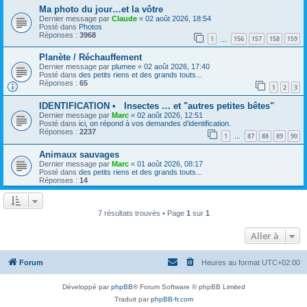
Ma photo du jour…et la vôtre
Dernier message par
Claude
«
02 août 2026, 18:54
Posté dans
Photos
Réponses :
3968
1
156
157
158
159
…
Planète / Réchauffement
Dernier message par
plumee
«
02 août 2026, 17:40
Posté dans
des petits riens et des grands touts...
Réponses :
65
1
2
3
IDENTIFICATION • Insectes … et "autres petites bêtes"
Dernier message par
Marc
«
02 août 2026, 12:51
Posté dans
ici, on répond à vos demandes d’identification.
Réponses :
2237
1
87
88
89
90
…
Animaux sauvages
Dernier message par
Marc
«
01 août 2026, 08:17
Posté dans
des petits riens et des grands touts...
Réponses :
14
7 résultats trouvés • Page
1
sur
1
Aller à
Forum
Heures au format
UTC+02:00
Développé par
phpBB
® Forum Software © phpBB Limited
Traduit par
phpBB-fr.com