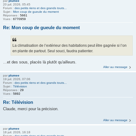
par
plumee
20 juil. 2026, 05:45
Forum :
des petits riens et des grands touts...
Sujet :
Mon coup de gueule du moment
Réponses :
5661
Vues :
6770959
Re: Mon coup de gueule du moment
La climatisation de l’extérieur des habitations peut être gagnée si l’on
en plante de partout. Seul souci, faudra patienter.
…et des sous, placés là plutôt qu'ailleurs.
Aller au message
par
plumee
19 juil. 2026, 07:06
Forum :
des petits riens et des grands touts...
Sujet :
Télévision
Réponses :
29
Vues :
5892
Re: Télévision
Claude, merci pour la précision.
Aller au message
par
plumee
18 juil. 2026, 16:18
Forum :
des petits riens et des grands touts...