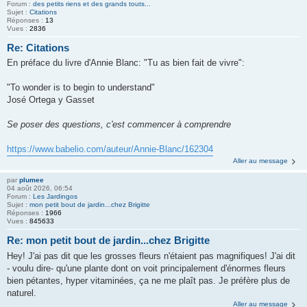
Forum :
des petits riens et des grands touts...
Sujet :
Citations
Réponses :
13
Vues :
2836
Re: Citations
En préface du livre d'Annie Blanc: "Tu as bien fait de vivre":
"To wonder is to begin to understand"
José Ortega y Gasset
Se poser des questions, c'est commencer à comprendre
https://www.babelio.com/auteur/Annie-Blanc/162304
Aller au message
par
plumee
04 août 2026, 06:54
Forum :
Les Jardingos
Sujet :
mon petit bout de jardin...chez Brigitte
Réponses :
1966
Vues :
845633
Re: mon petit bout de jardin...chez Brigitte
Hey! J'ai pas dit que les grosses fleurs n'étaient pas magnifiques! J'ai dit
- voulu dire- qu'une plante dont on voit principalement d'énormes fleurs
bien pétantes, hyper vitaminées, ça ne me plaît pas. Je préfère plus de
naturel.
Aller au message