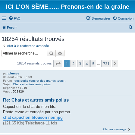
ICI L'ON SÈME...... Prenons-en de la graine
FAQ
S’enregistrer
Connexion
Forum
e
18254 résultats trouvés
c
Aller à la recherche avancée
h
Rechercher
Recherche avancée
e
Page
1
sur
731
1
2
3
4
5
731
Suivant
18254 résultats trouvés
r
…
c
par
plumee
06 août 2026, 06:59
h
Forum :
des petits riens et des grands touts...
Sujet :
Chats et autres amis poilus
e
Réponses :
1210
Vues :
562826
r
Re: Chats et autres amis poilus
Capuchon, le chat de mon fils.
Photo revue et corrigée par son patron.
chat capuchon blouson noir.jpg
(121.65 Kio) Téléchargé 11 fois
Aller au message