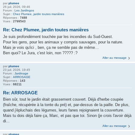
par
plumee
26 juil. 2026, 09:46
Forum :
Les Jardingos
Sujet :
Chez Plumee, jardin toutes manières
Réponses :
7488
Vues :
2799543
Re: Chez Plumee, jardin toutes manières
Je suis profondément touchée par les incendies du Sud-Ouest.
Pour les gens, pour les animaux y compris sauvages, pour la nature.
Mais je vois qu'ici , ben, ça ne semble pas de même…
Ben quoi? Le Jura, c'est loin, non ????? :?
Aller au message
par
plumee
23 juil. 2026, 19:45
Forum :
Jardinage
Sujet :
ARROSAGE
Réponses :
143
Vues :
68211
Re: ARROSAGE
Bien sûr, tout le jardin était grassement couvert. Déjà d'herbe coupée
(fraîche, récupérée à la tonte du pré) et, par-dessus de la paille. De plus,
quand j'épluchais des légumes, leurs fanes rejoignaient la couverture.
Mais tu dois déjà faire ça, Marc, et pas que toi. Sinon (je crois l'avoir déjà
di...
Aller au message
par
plumee