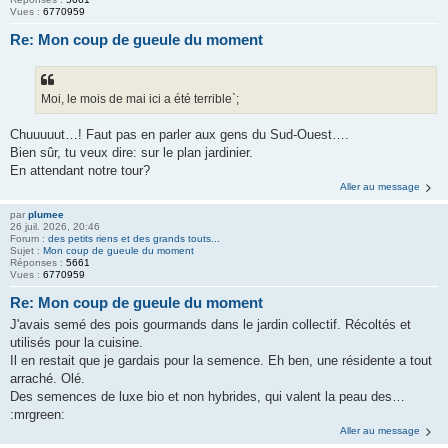
Vues :
6770959
Re: Mon coup de gueule du moment
Moi, le mois de mai ici a été terrible`;
Chuuuuut…! Faut pas en parler aux gens du Sud-Ouest….
Bien sûr, tu veux dire: sur le plan jardinier.
En attendant notre tour?
Aller au message
par
plumee
26 juil. 2026, 20:46
Forum :
des petits riens et des grands touts...
Sujet :
Mon coup de gueule du moment
Réponses :
5661
Vues :
6770959
Re: Mon coup de gueule du moment
J'avais semé des pois gourmands dans le jardin collectif. Récoltés et
utilisés pour la cuisine.
Il en restait que je gardais pour la semence. Eh ben, une résidente a tout
arraché. Olé.
Des semences de luxe bio et non hybrides, qui valent la peau des…
:mrgreen:
Aller au message