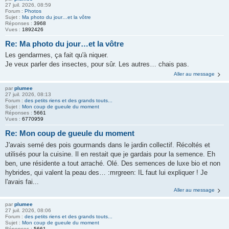
27 juil. 2026, 08:59
Forum :
Photos
Sujet :
Ma photo du jour…et la vôtre
Réponses :
3968
Vues :
1892426
Re: Ma photo du jour…et la vôtre
Les gendarmes, ça fait qu'à niquer.
Je veux parler des insectes, pour sûr. Les autres… chais pas.
Aller au message
par
plumee
27 juil. 2026, 08:13
Forum :
des petits riens et des grands touts...
Sujet :
Mon coup de gueule du moment
Réponses :
5661
Vues :
6770959
Re: Mon coup de gueule du moment
J'avais semé des pois gourmands dans le jardin collectif. Récoltés et
utilisés pour la cuisine. Il en restait que je gardais pour la semence. Eh
ben, une résidente a tout arraché. Olé. Des semences de luxe bio et non
hybrides, qui valent la peau des… :mrgreen: IL faut lui expliquer ! Je
l'avais fai...
Aller au message
par
plumee
27 juil. 2026, 08:06
Forum :
des petits riens et des grands touts...
Sujet :
Mon coup de gueule du moment
Réponses :
5661