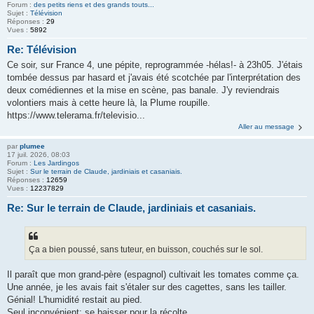
Forum :
des petits riens et des grands touts...
Sujet :
Télévision
Réponses :
29
Vues :
5892
Re: Télévision
Ce soir, sur France 4, une pépite, reprogrammée -hélas!- à 23h05. J'étais
tombée dessus par hasard et j'avais été scotchée par l'interprétation des
deux comédiennes et la mise en scène, pas banale. J'y reviendrais
volontiers mais à cette heure là, la Plume roupille.
https://www.telerama.fr/televisio...
Aller au message
par
plumee
17 juil. 2026, 08:03
Forum :
Les Jardingos
Sujet :
Sur le terrain de Claude, jardiniais et casaniais.
Réponses :
12659
Vues :
12237829
Re: Sur le terrain de Claude, jardiniais et casaniais.
Ça a bien poussé, sans tuteur, en buisson, couchés sur le sol.
Il paraît que mon grand-père (espagnol) cultivait les tomates comme ça.
Une année, je les avais fait s'étaler sur des cagettes, sans les tailler.
Génial! L'humidité restait au pied.
Seul inconvénient: se baisser pour la récolte.