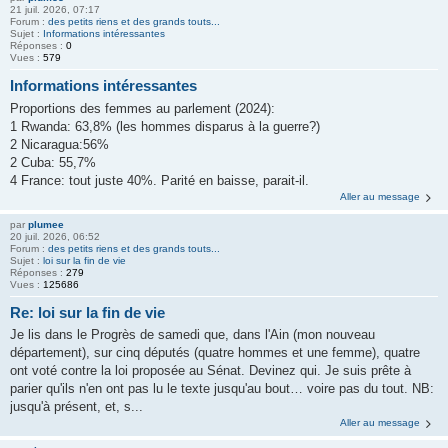
21 juil. 2026, 07:17
Forum :
des petits riens et des grands touts...
Sujet :
Informations intéressantes
Réponses :
0
Vues :
579
Informations intéressantes
Proportions des femmes au parlement (2024):
1 Rwanda: 63,8% (les hommes disparus à la guerre?)
2 Nicaragua:56%
2 Cuba: 55,7%
4 France: tout juste 40%. Parité en baisse, parait-il.
Aller au message
par
plumee
20 juil. 2026, 06:52
Forum :
des petits riens et des grands touts...
Sujet :
loi sur la fin de vie
Réponses :
279
Vues :
125686
Re: loi sur la fin de vie
Je lis dans le Progrès de samedi que, dans l'Ain (mon nouveau
département), sur cinq députés (quatre hommes et une femme), quatre
ont voté contre la loi proposée au Sénat. Devinez qui. Je suis prête à
parier qu'ils n'en ont pas lu le texte jusqu'au bout… voire pas du tout. NB:
jusqu'à présent, et, s...
Aller au message