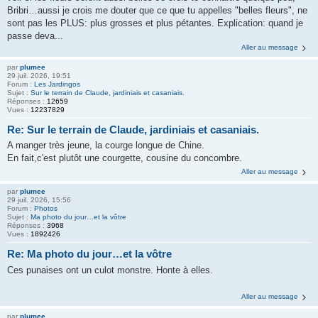
Bribri…aussi je crois me douter que ce que tu appelles "belles fleurs", ne
sont pas les PLUS: plus grosses et plus pétantes. Explication: quand je
passe deva...
Aller au message
par
plumee
29 juil. 2026, 19:51
Forum :
Les Jardingos
Sujet :
Sur le terrain de Claude, jardiniais et casaniais.
Réponses :
12659
Vues :
12237829
Re: Sur le terrain de Claude, jardiniais et casaniais.
A manger très jeune, la courge longue de Chine.
En fait,c'est plutôt une courgette, cousine du concombre.
Aller au message
par
plumee
29 juil. 2026, 15:56
Forum :
Photos
Sujet :
Ma photo du jour…et la vôtre
Réponses :
3968
Vues :
1892426
Re: Ma photo du jour…et la vôtre
Ces punaises ont un culot monstre. Honte à elles.
Aller au message
par
plumee