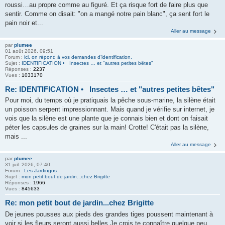
roussi…au propre comme au figuré. Et ça risque fort de faire plus que
sentir. Comme on disait: "on a mangé notre pain blanc", ça sent fort le
pain noir et...
Aller au message
par
plumee
01 août 2026, 09:51
Forum :
ici, on répond à vos demandes d’identification.
Sujet :
IDENTIFICATION • Insectes … et "autres petites bêtes"
Réponses :
2237
Vues :
1033170
Re: IDENTIFICATION • Insectes … et "autres petites bêtes"
Pour moi, du temps où je pratiquais la pêche sous-marine, la silène était
un poisson serpent impressionnant. Mais quand je vérifie sur internet, je
vois que la silène est une plante que je connais bien et dont on faisait
péter les capsules de graines sur la main! Crotte! C'était pas la silène,
mais ...
Aller au message
par
plumee
31 juil. 2026, 07:40
Forum :
Les Jardingos
Sujet :
mon petit bout de jardin...chez Brigitte
Réponses :
1966
Vues :
845633
Re: mon petit bout de jardin...chez Brigitte
De jeunes pousses aux pieds des grandes tiges poussent maintenant à
voir si les fleurs seront aussi belles Je crois te connaître quelque peu,