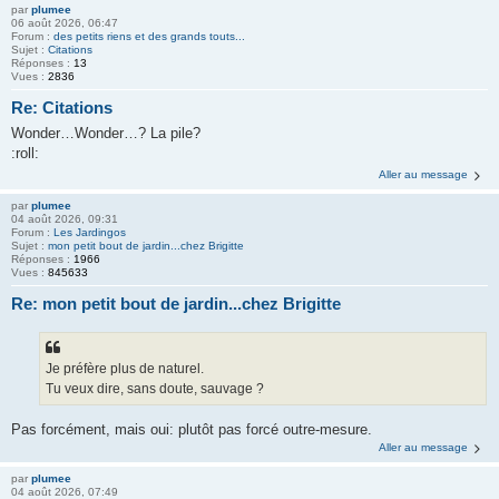
par
plumee
06 août 2026, 06:47
Forum :
des petits riens et des grands touts...
Sujet :
Citations
Réponses :
13
Vues :
2836
Re: Citations
Wonder…Wonder…? La pile?
:roll:
Aller au message
par
plumee
04 août 2026, 09:31
Forum :
Les Jardingos
Sujet :
mon petit bout de jardin...chez Brigitte
Réponses :
1966
Vues :
845633
Re: mon petit bout de jardin...chez Brigitte
Je préfère plus de naturel.
Tu veux dire, sans doute, sauvage ?
Pas forcément, mais oui: plutôt pas forcé outre-mesure.
Aller au message
par
plumee
04 août 2026, 07:49