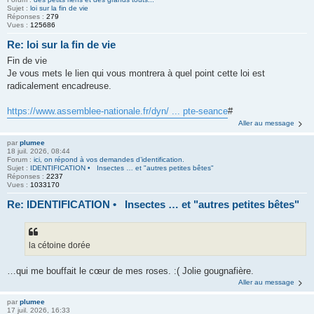
Sujet :
loi sur la fin de vie
Réponses :
279
Vues :
125686
Re: loi sur la fin de vie
Fin de vie
Je vous mets le lien qui vous montrera à quel point cette loi est
radicalement encadreuse.
https://www.assemblee-nationale.fr/dyn/ ... pte-seance
#
Aller au message
par
plumee
18 juil. 2026, 08:44
Forum :
ici, on répond à vos demandes d’identification.
Sujet :
IDENTIFICATION • Insectes … et "autres petites bêtes"
Réponses :
2237
Vues :
1033170
Re: IDENTIFICATION • Insectes … et "autres petites bêtes"
la cétoine dorée
…qui me bouffait le cœur de mes roses. :( Jolie gougnafière.
Aller au message
par
plumee
17 juil. 2026, 16:33