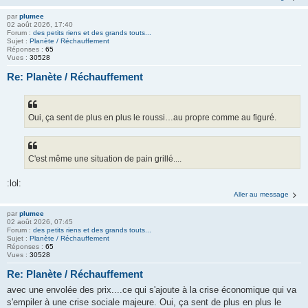
par
plumee
02 août 2026, 17:40
Forum :
des petits riens et des grands touts...
Sujet :
Planète / Réchauffement
Réponses :
65
Vues :
30528
Re: Planète / Réchauffement
Oui, ça sent de plus en plus le roussi…au propre comme au figuré.
C'est même une situation de pain grillé....
:lol:
Aller au message
par
plumee
02 août 2026, 07:45
Forum :
des petits riens et des grands touts...
Sujet :
Planète / Réchauffement
Réponses :
65
Vues :
30528
Re: Planète / Réchauffement
avec une envolée des prix....ce qui s'ajoute à la crise économique qui va
s'empiler à une crise sociale majeure. Oui, ça sent de plus en plus le