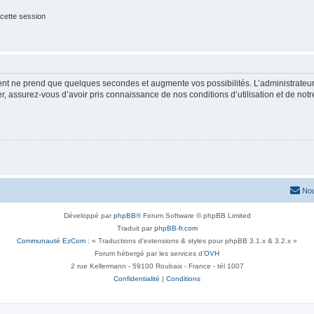
cette session
ment ne prend que quelques secondes et augmente vos possibilités. L’administrate
 assurez-vous d’avoir pris connaissance de nos conditions d’utilisation et de notre 
Nou
Développé par
phpBB
® Forum Software © phpBB Limited
Traduit par
phpBB-fr.com
Communauté EzCom
: « Traductions d'extensions & styles pour phpBB 3.1.x & 3.2.x »
Forum hébergé par les services d’
OVH
2 rue Kellermann - 59100 Roubaix - France - tél 1007
Confidentialité
|
Conditions