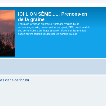
ICI L'ON SÈME...... Prenons-en
de la graine
Forum de jardinage au naturel : potager, verger, fleurs,
semences, récolte, conservation, compost, BRF, non-travail du
sol, serre, culture sur butte et carré…Forum en lecture libre,
accès sur inscription validée par les administrateurs.
es dans ce forum.