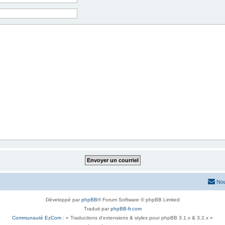
Nou
Développé par
phpBB
® Forum Software © phpBB Limited
Traduit par
phpBB-fr.com
Communauté EzCom
: « Traductions d'extensions & styles pour phpBB 3.1.x & 3.2.x »