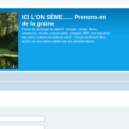
ICI L'ON SÈME...... Prenons-en
de la graine
Forum de jardinage au naturel : potager, verger, fleurs,
semences, récolte, conservation, compost, BRF, non-travail du
sol, serre, culture sur butte et carré…Forum en lecture libre,
accès sur inscription validée par les administrateurs.