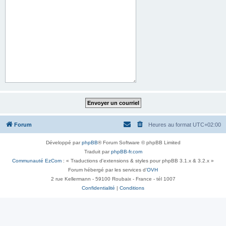
Forum
Heures au format
UTC+02:00
Développé par
phpBB
® Forum Software © phpBB Limited
Traduit par
phpBB-fr.com
Communauté EzCom
: « Traductions d'extensions & styles pour phpBB 3.1.x & 3.2.x »
Forum hébergé par les services d’
OVH
2 rue Kellermann - 59100 Roubaix - France - tél 1007
Confidentialité
|
Conditions