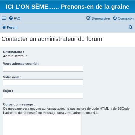
ICI L'ON SÈME...... Prenons-en de la graine
FAQ
S’enregistrer
Connexion
Forum
e
Contacter un administrateur du forum
c
h
Destinataire :
Administrateur
e
r
Votre adresse courriel :
c
Votre nom :
h
e
Sujet :
r
Corps du message :
Ce message sera envoyé au format texte, ne pas inclure de code HTML ni de BBCode.
L’adresse de réponse à ce message sera votre adresse courriel.