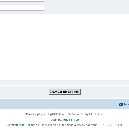
Nou
Développé par
phpBB
® Forum Software © phpBB Limited
Traduit par
phpBB-fr.com
Communauté EzCom
: « Traductions d'extensions & styles pour phpBB 3.1.x & 3.2.x »