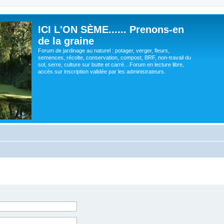
ICI L'ON SÈME...... Prenons-en
de la graine
Forum de jardinage au naturel : potager, verger, fleurs,
semences, récolte, conservation, compost, BRF, non-travail du
sol, serre, culture sur butte et carré…Forum en lecture libre,
accès sur inscription validée par les administrateurs.