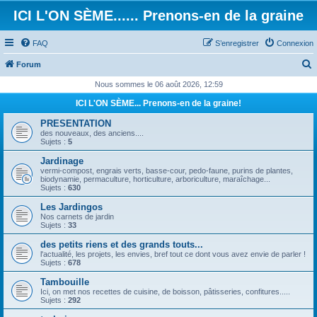
ICI L'ON SÈME...... Prenons-en de la graine
FAQ
S’enregistrer
Connexion
Forum
e
Nous sommes le 06 août 2026, 12:59
c
ICI L'ON SÈME... Prenons-en de la graine!
h
PRESENTATION
e
des nouveaux, des anciens....
Sujets :
5
r
Jardinage
c
vermi-compost, engrais verts, basse-cour, pedo-faune, purins de plantes,
biodynamie, permaculture, horticulture, arboriculture, maraîchage...
h
Sujets :
630
e
Les Jardingos
Nos carnets de jardin
r
Sujets :
33
des petits riens et des grands touts...
l'actualité, les projets, les envies, bref tout ce dont vous avez envie de parler !
Sujets :
678
Tambouille
Ici, on met nos recettes de cuisine, de boisson, pâtisseries, confitures.....
Sujets :
292