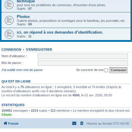
technique
pour tous les problèmes de connexion, d'insertion d'une photo,
Sujets :
67
Photos
Galerie photos, propositions et sondages pour le bandeau, jeu journalier, etc
Sujets :
68
ici, on répond à vos demandes d’identification.
Sujets :
11
CONNEXION
•
S’ENREGISTRER
Nom d’utilisateur :
Mot de passe :
J’ai oublié mon mot de passe
Se souvenir de moi
QUI EST EN LIGNE
Au total il y a
75
utilisateurs en ligne : 1 enregistré, 0 invisible et 74 invités (d’après le
nombre d’utilisateurs actifs ces 5 dernières minutes)
Le record du nombre d’utilisateurs en ligne est de
4506
, le 01 avr. 2026, 05:50
STATISTIQUES
154451
messages •
2214
sujets •
113
membres • Le membre enregistré le plus récent est
Chichi
.
Forum
Heures au format
UTC+02:00