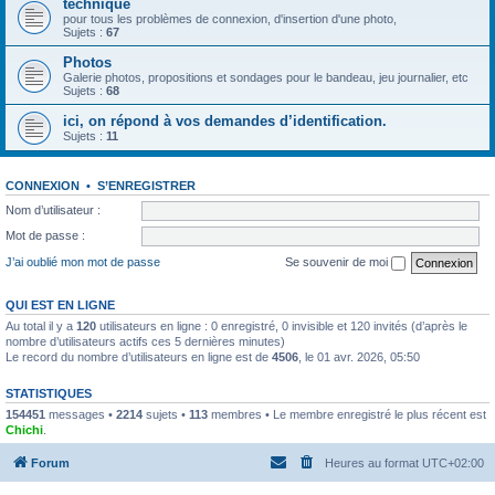
technique
pour tous les problèmes de connexion, d'insertion d'une photo,
Sujets :
67
Photos
Galerie photos, propositions et sondages pour le bandeau, jeu journalier, etc
Sujets :
68
ici, on répond à vos demandes d’identification.
Sujets :
11
CONNEXION
•
S’ENREGISTRER
Nom d’utilisateur :
Mot de passe :
J’ai oublié mon mot de passe
Se souvenir de moi
QUI EST EN LIGNE
Au total il y a
120
utilisateurs en ligne : 0 enregistré, 0 invisible et 120 invités (d’après le
nombre d’utilisateurs actifs ces 5 dernières minutes)
Le record du nombre d’utilisateurs en ligne est de
4506
, le 01 avr. 2026, 05:50
STATISTIQUES
154451
messages •
2214
sujets •
113
membres • Le membre enregistré le plus récent est
Chichi
.
Forum
Heures au format
UTC+02:00