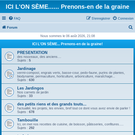
ICI L'ON SÈME...... Prenons-en de la graine
FAQ
S’enregistrer
Connexion
Forum
e
Nous sommes le 06 août 2026, 21:08
c
ICI L'ON SÈME... Prenons-en de la graine!
h
PRESENTATION
e
des nouveaux, des anciens....
Sujets :
5
r
Jardinage
c
vermi-compost, engrais verts, basse-cour, pedo-faune, purins de plantes,
biodynamie, permaculture, horticulture, arboriculture, maraîchage...
h
Sujets :
630
e
Les Jardingos
Nos carnets de jardin
r
Sujets :
33
des petits riens et des grands touts...
l'actualité, les projets, les envies, bref tout ce dont vous avez envie de parler !
Sujets :
678
Tambouille
Ici, on met nos recettes de cuisine, de boisson, pâtisseries, confitures.....
Sujets :
292