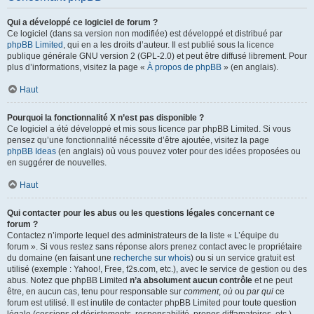
Qui a développé ce logiciel de forum ?
Ce logiciel (dans sa version non modifiée) est développé et distribué par
phpBB Limited
, qui en a les droits d’auteur. Il est publié sous la licence
publique générale GNU version 2 (GPL-2.0) et peut être diffusé librement. Pour
plus d’informations, visitez la page «
À propos de phpBB
» (en anglais).
Haut
Pourquoi la fonctionnalité X n’est pas disponible ?
Ce logiciel a été développé et mis sous licence par phpBB Limited. Si vous
pensez qu’une fonctionnalité nécessite d’être ajoutée, visitez la page
phpBB Ideas
(en anglais) où vous pouvez voter pour des idées proposées ou
en suggérer de nouvelles.
Haut
Qui contacter pour les abus ou les questions légales concernant ce
forum ?
Contactez n’importe lequel des administrateurs de la liste « L’équipe du
forum ». Si vous restez sans réponse alors prenez contact avec le propriétaire
du domaine (en faisant une
recherche sur whois
) ou si un service gratuit est
utilisé (exemple : Yahoo!, Free, f2s.com, etc.), avec le service de gestion ou des
abus. Notez que phpBB Limited
n’a absolument aucun contrôle
et ne peut
être, en aucun cas, tenu pour responsable sur
comment
,
où
ou
par qui
ce
forum est utilisé. Il est inutile de contacter phpBB Limited pour toute question