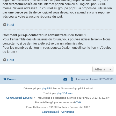
légale (cessions et désistements, responsabilité, propos diffamatoires, etc.)
non directement liée
au site Internet phpbb.com ou au logiciel phpBB lui-
même. Si vous adressez un courriel au groupe phpBB à propos de l’utilisation
par une tierce partie
de ce logiciel vous devez vous attendre à une réponse
très courte voire à aucune réponse du tout.
Haut
Comment puis-je contacter un administrateur du forum ?
Pour l’ensemble des utilisateurs du forum, vous pouvez utiliser le lien « Nous
contacter », si ce dernier a été activé par un administrateur.
Pour les membres du forum, vous pouvez également utiliser le lien « L’équipe
du forum ».
Haut
Aller à
Forum
Heures au format
UTC+02:00
Développé par
phpBB
® Forum Software © phpBB Limited
Traduit par
phpBB-fr.com
Communauté EzCom
: « Traductions d'extensions & styles pour phpBB 3.1.x & 3.2.x »
Forum hébergé par les services d’
OVH
2 rue Kellermann - 59100 Roubaix - France - tél 1007
Confidentialité
|
Conditions