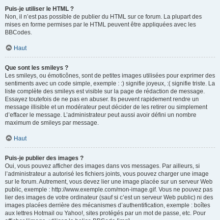
Puis-je utiliser le HTML ?
Non, il n’est pas possible de publier du HTML sur ce forum. La plupart des
mises en forme permises par le HTML peuvent être appliquées avec les
BBCodes.
Haut
Que sont les smileys ?
Les smileys, ou émoticônes, sont de petites images utilisées pour exprimer des
sentiments avec un code simple, exemple : :) signifie joyeux, :( signifie triste. La
liste complète des smileys est visible sur la page de rédaction de message.
Essayez toutefois de ne pas en abuser. Ils peuvent rapidement rendre un
message illisible et un modérateur peut décider de les retirer ou simplement
d’effacer le message. L’administrateur peut aussi avoir défini un nombre
maximum de smileys par message.
Haut
Puis-je publier des images ?
Oui, vous pouvez afficher des images dans vos messages. Par ailleurs, si
l’administrateur a autorisé les fichiers joints, vous pouvez charger une image
sur le forum. Autrement, vous devez lier une image placée sur un serveur Web
public, exemple : http://www.exemple.com/mon-image.gif. Vous ne pouvez pas
lier des images de votre ordinateur (sauf si c’est un serveur Web public) ni des
images placées derrière des mécanismes d’authentification, exemple : boîtes
aux lettres Hotmail ou Yahoo!, sites protégés par un mot de passe, etc. Pour