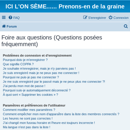
ICI L'ON SÈME...... Prenons-en de la graine
FAQ
S’enregistrer
Connexion
Forum
e
Foire aux questions (Questions posées
c
fréquemment)
h
e
Problèmes de connexion et d’enregistrement
Pourquoi dois-je m’enregistrer ?
r
Que signifie COPPA ?
c
Je souhaite m’enregistrer, mais je n’y parviens pas !
Je suis enregistré mais je ne peux pas me connecter !
h
Pourquoi ne puis-je pas me connecter ?
Je me suis enregistré par le passé mais je ne peux plus me connecter ?!
e
J’ai perdu mon mot de passe !
r
Pourquoi suis-je automatiquement déconnecté ?
À quoi sert « Supprimer les cookies » ?
Paramètres et préférences de l’utilisateur
Comment modifier mes paramètres ?
Comment empêcher mon nom d’apparaître dans la liste des membres connectés ?
Les heures ne sont pas correctes !
J’ai changé mon fuseau horaire et l’heure est toujours incorrecte !
Ma langue n’est pas dans la liste !